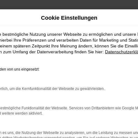
Cookie Einstellungen
ie bestmögliche Nutzung unserer Webseite zu ermöglichen und unsere
hierbei Ihre Präferenzen und verarbeiten Daten für Marketing und Stati
einem späteren Zeitpunkt Ihre Meinung ändern, können Sie die Einwillig
en zum Umfang der Datenverarbeitung finden Sie hier:
Datenschutzerkl
en von uns eingesetzt:
indung.
hine?
rlich, um die Kernfunktionalität der Webseite zu gewährleisten.
aden bestimmter Seiten verhindern. Funktioniert die Seite in e
estmögliche Funktionalität der Webseite. Services von Drittanbietern wie Google 
eitere werden aktiviert.
 zu beheben.
bssystem auf dem neuesten Stand sind.
 es uns, die Nutzung der Webseite zu analysieren, um die Leistung zu messen u
ko, sondern kann auch dazu führen, dass bestimmte Funktionen nic