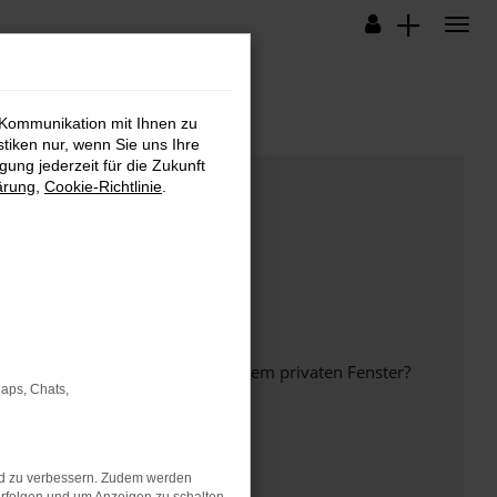
 Kommunikation mit Ihnen zu
stiken nur, wenn Sie uns Ihre
ung jederzeit für die Zukunft
ärung
,
Cookie-Richtlinie
.
inem anderen Browser oder in einem privaten Fenster?
Maps, Chats,
nd zu verbessern. Zudem werden
ht mehr unterstützt werden.