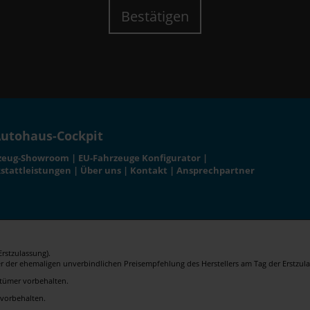
Bestätigen
utohaus-Cockpit
zeug-Showroom
|
EU-Fahrzeuge Konfigurator
|
stattleistungen
|
Über uns
|
Kontakt
|
Ansprechpartner
rstzulassung).
er der ehemaligen unverbindlichen Preisempfehlung des Herstellers am Tag der Erstzula
rrtümer vorbehalten.
 vorbehalten.