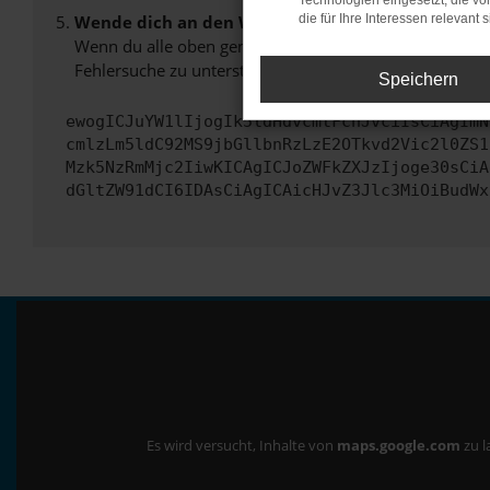
Technologien eingesetzt, die v
Wende dich an den Webseitenbetreiber.
die für Ihre Interessen relevant s
Wenn du alle oben genannten Schritte versucht hast, k
Fehlersuche zu unterstützen:
Speichern
ewogICJuYW1lIjogIk5ldHdvcmtFcnJvciIsCiAgImN
cmlzLm5ldC92MS9jbGllbnRzLzE2OTkvd2Vic2l0ZS1
Mzk5NzRmMjc2IiwKICAgICJoZWFkZXJzIjoge30sCiA
dGltZW91dCI6IDAsCiAgICAicHJvZ3Jlc3MiOiBudWx
Es wird versucht, Inhalte von
maps.google.com
zu l