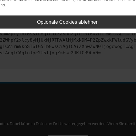
on dritten Werbetreibenden verwendet werden, um Sie auf anderen Webseiten zu ve
ind.
ontaktiere uns bitte. Wir werden versuchen, das Problem zu behe
Optionale Cookies ablehnen
vbmZpZyI6IHsKICAgICJtZXRob2QiOiAiR0VUIiwKICAgICJ1
2ZWhpY2xlcy8yMjUxNjRTRVAlMjMxNDM4P2ZpZWxkPWludGVy
gICAiYm9keSI6IG51bGwsCiAgICAiZXhwZWN0IjogewogICAg
sLAogICAgInJpc2t5IjogZmFsc2UKICB9Cn0=
aden. Dabei können Daten an Dritte weitergegeben werden. Wenn Sie damit ei