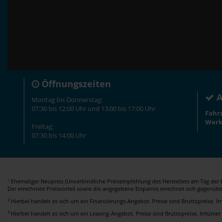
Öffnungszeiten
A
Montag bis Donnerstag:
07:30 bis 12:00 Uhr und 13:00 bis 17:00 Uhr
Fahr
Werk
Freitag:
07:30 bis 14:00 Uhr
Ehemaliger Neupreis (Unverbindliche Preisempfehlung des Herstellers am Tag der E
1
Der errechnete Preisvorteil sowie die angegebene Ersparnis errechnet sich gegenüb
2
Hierbei handelt es sich um ein Finanzierungs-Angebot. Preise sind Bruttopreise. I
3
Hierbei handelt es sich um ein Leasing-Angebot. Preise sind Bruttopreise. Irrtümer