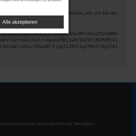
rfolgen und um Anzeigen zu schalten,
ben. Du kannst uns diesen Text schicken, um uns bei der
Alle akzeptieren
cmwiOiAiaHR0cHM6Ly9hcGkueC5ha3MtcHJvZC5hdWRh
bmFsTnVtYmVyJndlYnNpdGU9NjIwMTQ4ZDYzM2M2MjU1
ICAicmVzcG9uc2VUeXBlIjogIiIKICAgIH0sCiAgICAi
nverstanden sind, klicken Sie bitte auf "Bestätigen".