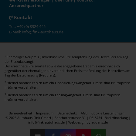
Werkstattleistungen
|
Über uns
|
Kontakt
|
Ansprechpartner
Kontakt
Tel.: +49 (0) 8324 445
E-Mail: info@fink-autohaus.de
Ehemaliger Neupreis (Unverbindliche Preisempfehlung des Herstellers am Tag
1
der Erstzulassung).
Der errechnete Preisvorteil sowie die angegebene Ersparnis errechnet sich
gegenüber der ehemaligen unverbindlichen Preisempfehlung des Herstellers am
Tag der Erstzulassung (Neupreis).
2
Hierbei handelt es sich um ein Finanzierungs-Angebot. Preise sind Bruttopreise.
Irrtümer vorbehalten.
3
Hierbei handelt es sich um ein Leasing-Angebot. Preise sind Bruttopreise.
Irrtümer vorbehalten.
Barrierefreiheit
Impressum
Datenschutz
AGB
Cookie Einstellungen
© 2026 Autohaus Fink GmbH | Sonthoferstrasse 31 | DE-87541 Bad Hindelang |
info@fink-autohaus.de |
Webdesign by audaris.de