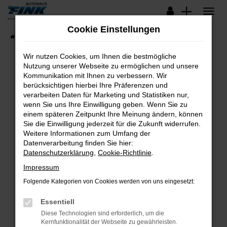
Zum
Hauptinhalt
Cookie Einstellungen
springen
Startseite
Fahrzeugangebote
Lagerfahrzeuge
Wir nutzen Cookies, um Ihnen die bestmögliche
Nutzung unserer Webseite zu ermöglichen und unsere
Kommunikation mit Ihnen zu verbessern. Wir
Fehler: Network Error
berücksichtigen hierbei Ihre Präferenzen und
verarbeiten Daten für Marketing und Statistiken nur,
Beim Laden ist ein Fehler aufgetreten.
wenn Sie uns Ihre Einwilligung geben. Wenn Sie zu
Hier sind ein paar Tipps, die dir helfen können:
einem späteren Zeitpunkt Ihre Meinung ändern, können
Sie die Einwilligung jederzeit für die Zukunft widerrufen.
Überprüfe deine Firewall und deine
Weitere Informationen zum Umfang der
Internetverbindung.
Datenverarbeitung finden Sie hier:
Datenschutzerklärung
,
Cookie-Richtlinie
.
Laden andere Webseiten, zum Beispiel deine
Suchmaschine?
Impressum
Prüfe deine Browsererweiterungen.
Folgende Kategorien von Cookies werden von uns eingesetzt:
Manche Erweiterungen, wie Werbeblocker,
Essentiell
können das Laden bestimmter Seiten
verhindern. Funktioniert die Seite in einem
Diese Technologien sind erforderlich, um die
Kernfunktionalität der Webseite zu gewährleisten.
anderen Browser oder in einem privaten