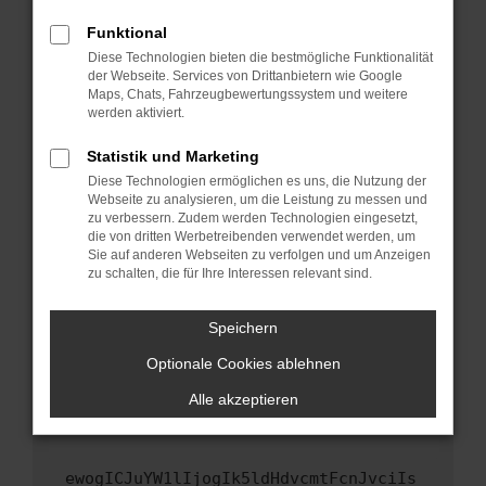
Fenster?
Funktional
Starte dein Gerät neu.
Diese Technologien bieten die bestmögliche Funktionalität
Das kann manchmal helfen, vorübergehende
der Webseite. Services von Drittanbietern wie Google
Maps, Chats, Fahrzeugbewertungssystem und weitere
Probleme zu beheben.
werden aktiviert.
Stelle sicher, dass dein Browser und dein
Betriebssystem auf dem neuesten Stand
Statistik und Marketing
sind.
Diese Technologien ermöglichen es uns, die Nutzung der
Webseite zu analysieren, um die Leistung zu messen und
Veraltete Software birgt nicht nur ein
zu verbessern. Zudem werden Technologien eingesetzt,
Sicherheitsrisiko, sondern kann auch dazu
die von dritten Werbetreibenden verwendet werden, um
führen, dass bestimmte Funktionen nicht mehr
Sie auf anderen Webseiten zu verfolgen und um Anzeigen
unterstützt werden.
zu schalten, die für Ihre Interessen relevant sind.
Wende dich an den Webseitenbetreiber.
Speichern
Wenn du alle oben genannten Schritte versucht
hast, kontaktiere uns bitte. Wir werden
Optionale Cookies ablehnen
versuchen, das Problem zu beheben. Du kannst
Alle akzeptieren
uns diesen Text schicken, um uns bei der
Fehlersuche zu unterstützen:
ewogICJuYW1lIjogIk5ldHdvcmtFcnJvciIs