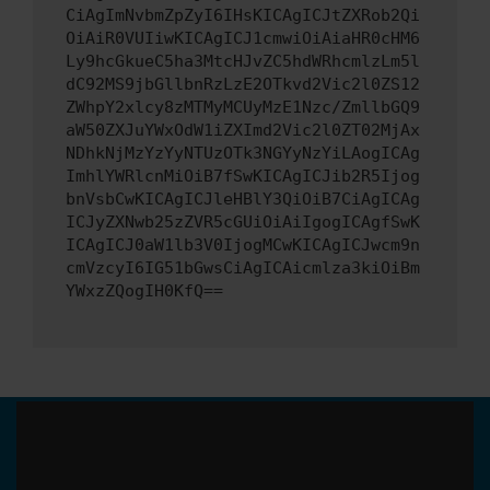
CiAgImNvbmZpZyI6IHsKICAgICJtZXRob2Qi
OiAiR0VUIiwKICAgICJ1cmwiOiAiaHR0cHM6
Ly9hcGkueC5ha3MtcHJvZC5hdWRhcmlzLm5l
dC92MS9jbGllbnRzLzE2OTkvd2Vic2l0ZS12
ZWhpY2xlcy8zMTMyMCUyMzE1Nzc/ZmllbGQ9
aW50ZXJuYWxOdW1iZXImd2Vic2l0ZT02MjAx
NDhkNjMzYzYyNTUzOTk3NGYyNzYiLAogICAg
ImhlYWRlcnMiOiB7fSwKICAgICJib2R5Ijog
bnVsbCwKICAgICJleHBlY3QiOiB7CiAgICAg
ICJyZXNwb25zZVR5cGUiOiAiIgogICAgfSwK
ICAgICJ0aW1lb3V0IjogMCwKICAgICJwcm9n
cmVzcyI6IG51bGwsCiAgICAicmlza3kiOiBm
YWxzZQogIH0KfQ==