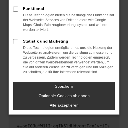
Fenster?
Funktional
Starte dein Gerät neu.
Diese Technologien bieten die bestmögliche Funktionalität
Das kann manchmal helfen, vorübergehende
der Webseite. Services von Drittanbietern wie Google
Maps, Chats, Fahrzeugbewertungssystem und weitere
Probleme zu beheben.
werden aktiviert.
Stelle sicher, dass dein Browser und dein
Betriebssystem auf dem neuesten Stand
Statistik und Marketing
sind.
Diese Technologien ermöglichen es uns, die Nutzung der
Webseite zu analysieren, um die Leistung zu messen und
Veraltete Software birgt nicht nur ein
zu verbessern. Zudem werden Technologien eingesetzt,
Sicherheitsrisiko, sondern kann auch dazu
die von dritten Werbetreibenden verwendet werden, um
führen, dass bestimmte Funktionen nicht mehr
Sie auf anderen Webseiten zu verfolgen und um Anzeigen
unterstützt werden.
zu schalten, die für Ihre Interessen relevant sind.
Wende dich an den Webseitenbetreiber.
Speichern
Wenn du alle oben genannten Schritte versucht
hast, kontaktiere uns bitte. Wir werden
Optionale Cookies ablehnen
versuchen, das Problem zu beheben. Du kannst
Alle akzeptieren
uns diesen Text schicken, um uns bei der
Fehlersuche zu unterstützen:
ewogICJuYW1lIjogIk5ldHdvcmtFcnJvciIs