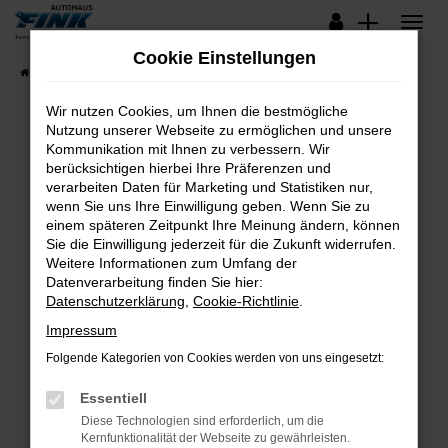
Zum
Hauptinhalt
Cookie Einstellungen
springen
Startseite
Fahrzeugangebote
Lagerfahrzeuge
Wir nutzen Cookies, um Ihnen die bestmögliche
Nutzung unserer Webseite zu ermöglichen und unsere
Kommunikation mit Ihnen zu verbessern. Wir
Fehler: Network Error
berücksichtigen hierbei Ihre Präferenzen und
verarbeiten Daten für Marketing und Statistiken nur,
Beim Laden ist ein Fehler aufgetreten.
wenn Sie uns Ihre Einwilligung geben. Wenn Sie zu
Hier sind ein paar Tipps, die dir helfen können:
einem späteren Zeitpunkt Ihre Meinung ändern, können
Sie die Einwilligung jederzeit für die Zukunft widerrufen.
Überprüfe deine Firewall und deine
Weitere Informationen zum Umfang der
Internetverbindung.
Datenverarbeitung finden Sie hier:
Datenschutzerklärung
,
Cookie-Richtlinie
.
Laden andere Webseiten, zum Beispiel deine
Suchmaschine?
Impressum
Prüfe deine Browsererweiterungen.
Folgende Kategorien von Cookies werden von uns eingesetzt:
Manche Erweiterungen, wie Werbeblocker,
Essentiell
können das Laden bestimmter Seiten
verhindern. Funktioniert die Seite in einem
Diese Technologien sind erforderlich, um die
Kernfunktionalität der Webseite zu gewährleisten.
anderen Browser oder in einem privaten