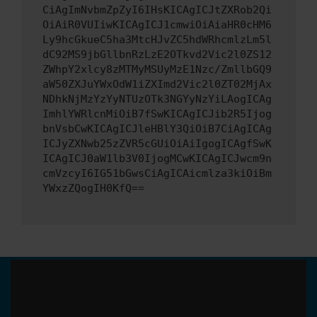
CiAgImNvbmZpZyI6IHsKICAgICJtZXRob2Qi
OiAiR0VUIiwKICAgICJ1cmwiOiAiaHR0cHM6
Ly9hcGkueC5ha3MtcHJvZC5hdWRhcmlzLm5l
dC92MS9jbGllbnRzLzE2OTkvd2Vic2l0ZS12
ZWhpY2xlcy8zMTMyMSUyMzE1Nzc/ZmllbGQ9
aW50ZXJuYWxOdW1iZXImd2Vic2l0ZT02MjAx
NDhkNjMzYzYyNTUzOTk3NGYyNzYiLAogICAg
ImhlYWRlcnMiOiB7fSwKICAgICJib2R5Ijog
bnVsbCwKICAgICJleHBlY3QiOiB7CiAgICAg
ICJyZXNwb25zZVR5cGUiOiAiIgogICAgfSwK
ICAgICJ0aW1lb3V0IjogMCwKICAgICJwcm9n
cmVzcyI6IG51bGwsCiAgICAicmlza3kiOiBm
YWxzZQogIH0KfQ==