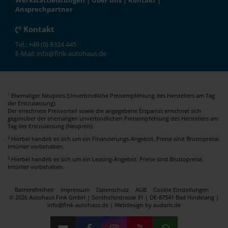
Werkstattleistungen
|
Über uns
|
Kontakt
|
Ansprechpartner
Kontakt
Tel.: +49 (0) 8324 445
E-Mail: info@fink-autohaus.de
Ehemaliger Neupreis (Unverbindliche Preisempfehlung des Herstellers am Tag
1
der Erstzulassung).
Der errechnete Preisvorteil sowie die angegebene Ersparnis errechnet sich
gegenüber der ehemaligen unverbindlichen Preisempfehlung des Herstellers am
Tag der Erstzulassung (Neupreis).
2
Hierbei handelt es sich um ein Finanzierungs-Angebot. Preise sind Bruttopreise.
Irrtümer vorbehalten.
3
Hierbei handelt es sich um ein Leasing-Angebot. Preise sind Bruttopreise.
Irrtümer vorbehalten.
Barrierefreiheit
Impressum
Datenschutz
AGB
Cookie Einstellungen
© 2026 Autohaus Fink GmbH | Sonthoferstrasse 31 | DE-87541 Bad Hindelang |
info@fink-autohaus.de |
Webdesign by audaris.de