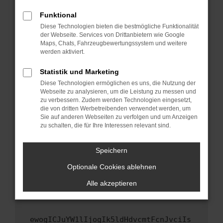
Fenster?
Funktional
Starte dein Gerät neu.
Diese Technologien bieten die bestmögliche Funktionalität
Das kann manchmal helfen, vorübergehende
der Webseite. Services von Drittanbietern wie Google
Maps, Chats, Fahrzeugbewertungssystem und weitere
Probleme zu beheben.
werden aktiviert.
Stelle sicher, dass dein Browser und dein
Betriebssystem auf dem neuesten Stand
Statistik und Marketing
sind.
Diese Technologien ermöglichen es uns, die Nutzung der
Webseite zu analysieren, um die Leistung zu messen und
Veraltete Software birgt nicht nur ein
zu verbessern. Zudem werden Technologien eingesetzt,
Sicherheitsrisiko, sondern kann auch dazu
die von dritten Werbetreibenden verwendet werden, um
führen, dass bestimmte Funktionen nicht mehr
Sie auf anderen Webseiten zu verfolgen und um Anzeigen
unterstützt werden.
zu schalten, die für Ihre Interessen relevant sind.
Wende dich an den Webseitenbetreiber.
Speichern
Wenn du alle oben genannten Schritte versucht
hast, kontaktiere uns bitte. Wir werden
Optionale Cookies ablehnen
versuchen, das Problem zu beheben. Du kannst
Alle akzeptieren
uns diesen Text schicken, um uns bei der
Fehlersuche zu unterstützen:
ewogICJuYW1lIjogIk5ldHdvcmtFcnJvciIs