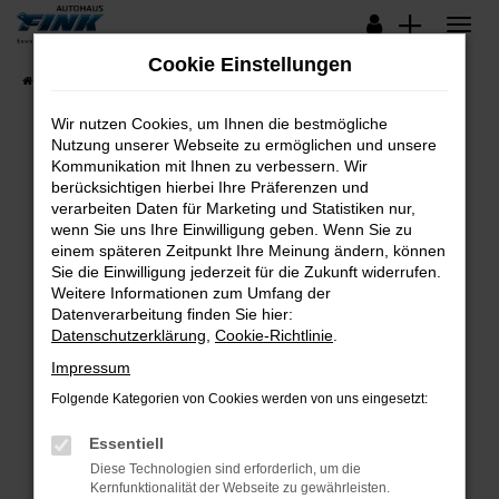
Zum
Hauptinhalt
Cookie Einstellungen
springen
Startseite
Fahrzeugangebote
Lagerfahrzeuge
Wir nutzen Cookies, um Ihnen die bestmögliche
Nutzung unserer Webseite zu ermöglichen und unsere
Kommunikation mit Ihnen zu verbessern. Wir
Fehler: Network Error
berücksichtigen hierbei Ihre Präferenzen und
verarbeiten Daten für Marketing und Statistiken nur,
Beim Laden ist ein Fehler aufgetreten.
wenn Sie uns Ihre Einwilligung geben. Wenn Sie zu
Hier sind ein paar Tipps, die dir helfen können:
einem späteren Zeitpunkt Ihre Meinung ändern, können
Sie die Einwilligung jederzeit für die Zukunft widerrufen.
Überprüfe deine Firewall und deine
Weitere Informationen zum Umfang der
Internetverbindung.
Datenverarbeitung finden Sie hier:
Datenschutzerklärung
,
Cookie-Richtlinie
.
Laden andere Webseiten, zum Beispiel deine
Suchmaschine?
Impressum
Prüfe deine Browsererweiterungen.
Folgende Kategorien von Cookies werden von uns eingesetzt:
Manche Erweiterungen, wie Werbeblocker,
Essentiell
können das Laden bestimmter Seiten
verhindern. Funktioniert die Seite in einem
Diese Technologien sind erforderlich, um die
Kernfunktionalität der Webseite zu gewährleisten.
anderen Browser oder in einem privaten