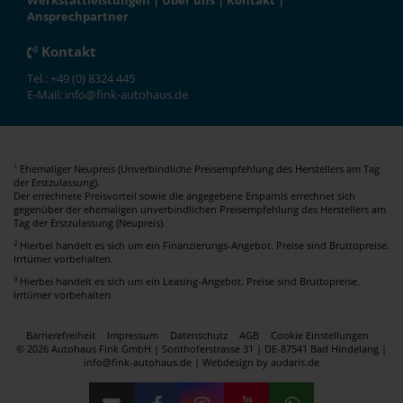
Werkstattleistungen
|
Über uns
|
Kontakt
|
Ansprechpartner
Kontakt
Tel.: +49 (0) 8324 445
E-Mail: info@fink-autohaus.de
Ehemaliger Neupreis (Unverbindliche Preisempfehlung des Herstellers am Tag
1
der Erstzulassung).
Der errechnete Preisvorteil sowie die angegebene Ersparnis errechnet sich
gegenüber der ehemaligen unverbindlichen Preisempfehlung des Herstellers am
Tag der Erstzulassung (Neupreis).
2
Hierbei handelt es sich um ein Finanzierungs-Angebot. Preise sind Bruttopreise.
Irrtümer vorbehalten.
3
Hierbei handelt es sich um ein Leasing-Angebot. Preise sind Bruttopreise.
Irrtümer vorbehalten.
Barrierefreiheit
Impressum
Datenschutz
AGB
Cookie Einstellungen
© 2026 Autohaus Fink GmbH | Sonthoferstrasse 31 | DE-87541 Bad Hindelang |
info@fink-autohaus.de |
Webdesign by audaris.de