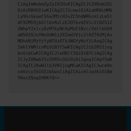
CiAgImNvbmZpZyI6IHsKICAgICJtZXRob2Qi
OiAiR0VUIiwKICAgICJ1cmwiOiAiaHR0cHM6
Ly9hcGkueC5ha3MtcHJvZC5hdWRhcmlzLm5l
dC92MS9jbGllbnRzLzE2OTkvd2Vic2l0ZS12
ZWhpY2xlcy8zMTkyNCUyMzE1Nzc/ZmllbGQ9
aW50ZXJuYWxOdW1iZXImd2Vic2l0ZT02MjAx
NDhkNjMzYzYyNTUzOTk3NGYyNzYiLAogICAg
ImhlYWRlcnMiOiB7fSwKICAgICJib2R5Ijog
bnVsbCwKICAgICJleHBlY3QiOiB7CiAgICAg
ICJyZXNwb25zZVR5cGUiOiAiIgogICAgfSwK
ICAgICJ0aW1lb3V0IjogMCwKICAgICJwcm9n
cmVzcyI6IG51bGwsCiAgICAicmlza3kiOiBm
YWxzZQogIH0KfQ==