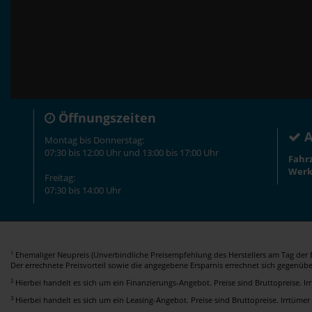
Öffnungszeiten
A
Montag bis Donnerstag:
07:30 bis 12:00 Uhr und 13:00 bis 17:00 Uhr
Fahr
Werk
Freitag:
07:30 bis 14:00 Uhr
Ehemaliger Neupreis (Unverbindliche Preisempfehlung des Herstellers am Tag der E
1
Der errechnete Preisvorteil sowie die angegebene Ersparnis errechnet sich gegenüb
2
Hierbei handelt es sich um ein Finanzierungs-Angebot. Preise sind Bruttopreise. I
3
Hierbei handelt es sich um ein Leasing-Angebot. Preise sind Bruttopreise. Irrtümer