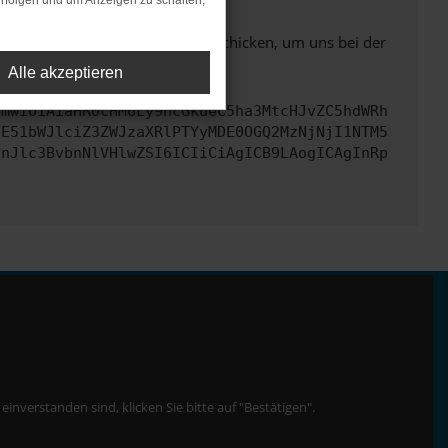
rfolgen und um Anzeigen zu schalten,
ben. Du kannst uns diesen Text schicken, um uns bei der
Alle akzeptieren
cmwiOiAiaHR0cHM6Ly9hcGkueC5ha3MtcHJvZC5hdWRh
bE51bWJlciZ3ZWJzaXRlPTYyMDE0OGQ2MzNjNjI1NTM5
InJlc3BvbnNlVHlwZSI6ICIiCiAgICB9LAogICAgInRp
nverstanden sind, klicken Sie bitte auf "Bestätigen".