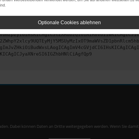
on dritten Werbetreibenden verwendet werden, um Sie auf anderen Webseiten zu ve
ind.
ontaktiere uns bitte. Wir werden versuchen, das Problem zu behe
Optionale Cookies ablehnen
vbmZpZyI6IHsKICAgICJtZXRob2QiOiAiR0VUIiwKICAgICJ1
2ZWhpY2xlcy9UQTEyMjY5MSUyMzIxOT9maWVsZD1pbnRlcm5h
gImJvZHkiOiBudWxsLAogICAgImV4cGVjdCI6IHsKICAgICAg
KICAgICJyaXNreSI6IGZhbHNlCiAgfQp9
aden. Dabei können Daten an Dritte weitergegeben werden. Wenn Sie damit ei