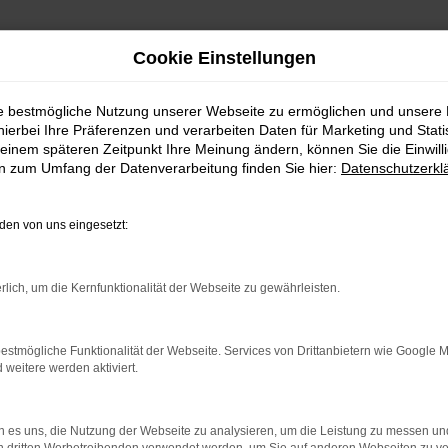
Cookie Einstellungen
ie bestmögliche Nutzung unserer Webseite zu ermöglichen und unsere
hierbei Ihre Präferenzen und verarbeiten Daten für Marketing und Stati
einem späteren Zeitpunkt Ihre Meinung ändern, können Sie die Einwillig
en zum Umfang der Datenverarbeitung finden Sie hier:
Datenschutzerkl
en von uns eingesetzt:
indung.
hine?
rlich, um die Kernfunktionalität der Webseite zu gewährleisten.
aden bestimmter Seiten verhindern. Funktioniert die Seite in e
estmögliche Funktionalität der Webseite. Services von Drittanbietern wie Google 
eitere werden aktiviert.
 zu beheben.
bssystem auf dem neuesten Stand sind.
 es uns, die Nutzung der Webseite zu analysieren, um die Leistung zu messen u
ko, sondern kann auch dazu führen, dass bestimmte Funktionen nic