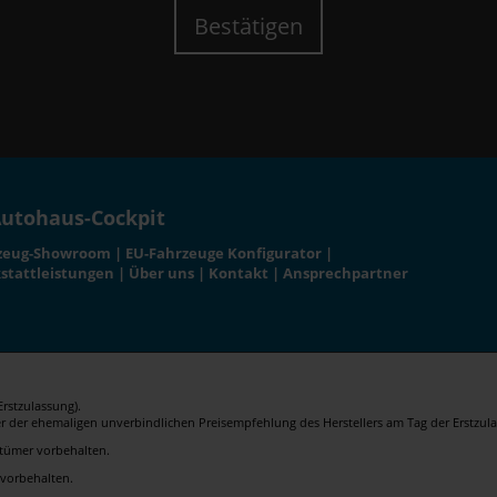
Bestätigen
utohaus-Cockpit
zeug-Showroom
|
EU-Fahrzeuge Konfigurator
|
stattleistungen
|
Über uns
|
Kontakt
|
Ansprechpartner
rstzulassung).
er der ehemaligen unverbindlichen Preisempfehlung des Herstellers am Tag der Erstzula
rrtümer vorbehalten.
 vorbehalten.