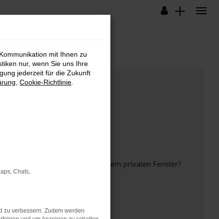
 Kommunikation mit Ihnen zu
stiken nur, wenn Sie uns Ihre
ung jederzeit für die Zukunft
ärung
,
Cookie-Richtlinie
.
inem anderen Browser oder in einem privaten Fenster?
Maps, Chats,
nd zu verbessern. Zudem werden
ht mehr unterstützt werden.