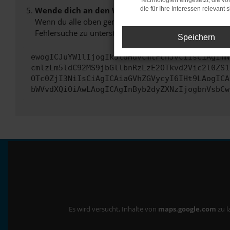
Technologien eingesetzt, die v
Wende dich an den Webseitenbetreiber.
die für Ihre Interessen relevant s
Wenn du alle oben genannten Schritte versucht hast, k
Fehlersuche zu unterstützen:
Speichern
ewogICJuYW1lIjogIk5ldHdvcmtFcnJvciIsCiAgImN
cmlzLm5ldC92MS9jbGllbnRzLzE2OTkvd2Vic2l0ZS1
OTc0ZjI3NiIsCiAgICAiaGVhZGVycyI6IHt9LAogICA
bWVvdXQiOiAwLAogICAgInByb2dyZXNzIjogbnVsbCw
Es wird versucht, Inhalte von
maps.google.com
zu l