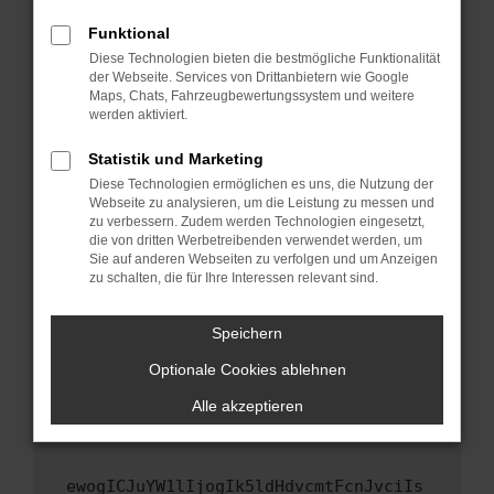
Fenster?
Funktional
Starte dein Gerät neu.
Diese Technologien bieten die bestmögliche Funktionalität
Das kann manchmal helfen, vorübergehende
der Webseite. Services von Drittanbietern wie Google
Maps, Chats, Fahrzeugbewertungssystem und weitere
Probleme zu beheben.
werden aktiviert.
Stelle sicher, dass dein Browser und dein
Betriebssystem auf dem neuesten Stand
Statistik und Marketing
sind.
Diese Technologien ermöglichen es uns, die Nutzung der
Webseite zu analysieren, um die Leistung zu messen und
Veraltete Software birgt nicht nur ein
zu verbessern. Zudem werden Technologien eingesetzt,
Sicherheitsrisiko, sondern kann auch dazu
die von dritten Werbetreibenden verwendet werden, um
führen, dass bestimmte Funktionen nicht mehr
Sie auf anderen Webseiten zu verfolgen und um Anzeigen
unterstützt werden.
zu schalten, die für Ihre Interessen relevant sind.
Wende dich an den Webseitenbetreiber.
Speichern
Wenn du alle oben genannten Schritte versucht
hast, kontaktiere uns bitte. Wir werden
Optionale Cookies ablehnen
versuchen, das Problem zu beheben. Du kannst
Alle akzeptieren
uns diesen Text schicken, um uns bei der
Fehlersuche zu unterstützen:
ewogICJuYW1lIjogIk5ldHdvcmtFcnJvciIs