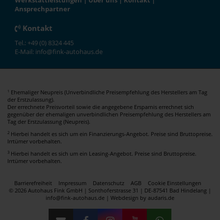
Werkstattleistungen
|
Über uns
|
Kontakt
|
Ansprechpartner
Kontakt
Tel.: +49 (0) 8324 445
E-Mail: info@fink-autohaus.de
Ehemaliger Neupreis (Unverbindliche Preisempfehlung des Herstellers am Tag
1
der Erstzulassung).
Der errechnete Preisvorteil sowie die angegebene Ersparnis errechnet sich
gegenüber der ehemaligen unverbindlichen Preisempfehlung des Herstellers am
Tag der Erstzulassung (Neupreis).
2
Hierbei handelt es sich um ein Finanzierungs-Angebot. Preise sind Bruttopreise.
Irrtümer vorbehalten.
3
Hierbei handelt es sich um ein Leasing-Angebot. Preise sind Bruttopreise.
Irrtümer vorbehalten.
Barrierefreiheit
Impressum
Datenschutz
AGB
Cookie Einstellungen
© 2026 Autohaus Fink GmbH | Sonthoferstrasse 31 | DE-87541 Bad Hindelang |
info@fink-autohaus.de |
Webdesign by audaris.de