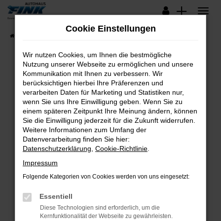
Zum
Hauptinhalt
Cookie Einstellungen
springen
Startseite
Fahrzeugangebote
Lagerfahrzeuge
Wir nutzen Cookies, um Ihnen die bestmögliche
Nutzung unserer Webseite zu ermöglichen und unsere
Kommunikation mit Ihnen zu verbessern. Wir
Fehler: Network Error
berücksichtigen hierbei Ihre Präferenzen und
verarbeiten Daten für Marketing und Statistiken nur,
Beim Laden ist ein Fehler aufgetreten.
wenn Sie uns Ihre Einwilligung geben. Wenn Sie zu
Hier sind ein paar Tipps, die dir helfen können:
einem späteren Zeitpunkt Ihre Meinung ändern, können
Sie die Einwilligung jederzeit für die Zukunft widerrufen.
Überprüfe deine Firewall und deine
Weitere Informationen zum Umfang der
Internetverbindung.
Datenverarbeitung finden Sie hier:
Datenschutzerklärung
,
Cookie-Richtlinie
.
Laden andere Webseiten, zum Beispiel deine
Suchmaschine?
Impressum
Prüfe deine Browsererweiterungen.
Folgende Kategorien von Cookies werden von uns eingesetzt:
Manche Erweiterungen, wie Werbeblocker,
Essentiell
können das Laden bestimmter Seiten
verhindern. Funktioniert die Seite in einem
Diese Technologien sind erforderlich, um die
Kernfunktionalität der Webseite zu gewährleisten.
anderen Browser oder in einem privaten