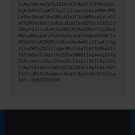
CiAgImNvbmZpZyI6IHsKICAgICJtZXRob2Qi
OiAiR0VUIiwKICAgICJ1cmwiOiAiaHR0cHM6
Ly9hcGkueC5ha3MtcHJvZC5hdWRhcmlzLm5l
dC92MS9jbGllbnRzLzE2OTkvd2Vic2l0ZS12
ZWhpY2xlcy8xMjUwODElMjMxODMzP2ZpZWxk
PWludGVybmFsTnVtYmVyJndlYnNpdGU9NjIw
MTQ4ZDYzM2M2MjU1Mzk5NzRmMjc2IiwKICAg
ICJoZWFkZXJzIjoge30sCiAgICAiYm9keSI6
IG51bGwsCiAgICAiZXhwZWN0IjogewogICAg
ICAicmVzcG9uc2VUeXBlIjogIiIKICAgIH0s
CiAgICAidGltZW91dCI6IDAsCiAgICAicHJv
Z3Jlc3MiOiBudWxsLAogICAgInJpc2t5Ijog
ZmFsc2UKICB9Cn0=