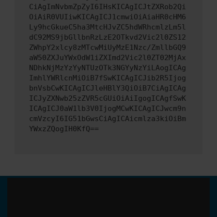
CiAgImNvbmZpZyI6IHsKICAgICJtZXRob2Qi
OiAiR0VUIiwKICAgICJ1cmwiOiAiaHR0cHM6
Ly9hcGkueC5ha3MtcHJvZC5hdWRhcmlzLm5l
dC92MS9jbGllbnRzLzE2OTkvd2Vic2l0ZS12
ZWhpY2xlcy8zMTcwMiUyMzE1Nzc/ZmllbGQ9
aW50ZXJuYWxOdW1iZXImd2Vic2l0ZT02MjAx
NDhkNjMzYzYyNTUzOTk3NGYyNzYiLAogICAg
ImhlYWRlcnMiOiB7fSwKICAgICJib2R5Ijog
bnVsbCwKICAgICJleHBlY3QiOiB7CiAgICAg
ICJyZXNwb25zZVR5cGUiOiAiIgogICAgfSwK
ICAgICJ0aW1lb3V0IjogMCwKICAgICJwcm9n
cmVzcyI6IG51bGwsCiAgICAicmlza3kiOiBm
YWxzZQogIH0KfQ==