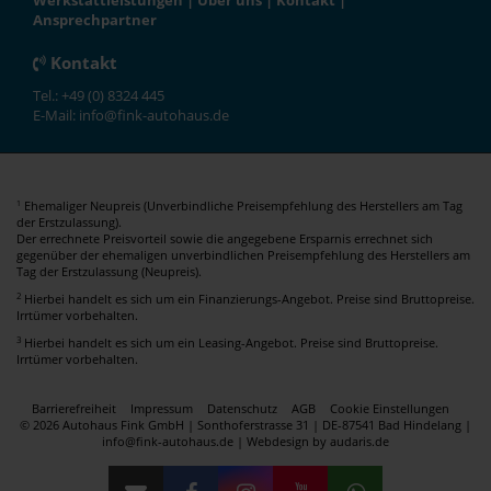
Werkstattleistungen
|
Über uns
|
Kontakt
|
Ansprechpartner
Kontakt
Tel.: +49 (0) 8324 445
E-Mail: info@fink-autohaus.de
Ehemaliger Neupreis (Unverbindliche Preisempfehlung des Herstellers am Tag
1
der Erstzulassung).
Der errechnete Preisvorteil sowie die angegebene Ersparnis errechnet sich
gegenüber der ehemaligen unverbindlichen Preisempfehlung des Herstellers am
Tag der Erstzulassung (Neupreis).
2
Hierbei handelt es sich um ein Finanzierungs-Angebot. Preise sind Bruttopreise.
Irrtümer vorbehalten.
3
Hierbei handelt es sich um ein Leasing-Angebot. Preise sind Bruttopreise.
Irrtümer vorbehalten.
Barrierefreiheit
Impressum
Datenschutz
AGB
Cookie Einstellungen
© 2026 Autohaus Fink GmbH | Sonthoferstrasse 31 | DE-87541 Bad Hindelang |
info@fink-autohaus.de |
Webdesign by audaris.de