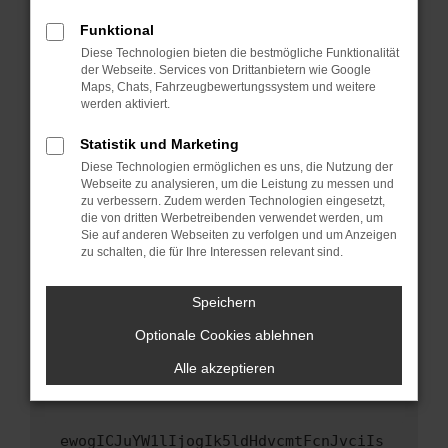
Fenster?
Funktional
Starte dein Gerät neu.
Diese Technologien bieten die bestmögliche Funktionalität
Das kann manchmal helfen, vorübergehende
der Webseite. Services von Drittanbietern wie Google
Maps, Chats, Fahrzeugbewertungssystem und weitere
Probleme zu beheben.
werden aktiviert.
Stelle sicher, dass dein Browser und dein
Betriebssystem auf dem neuesten Stand
Statistik und Marketing
sind.
Diese Technologien ermöglichen es uns, die Nutzung der
Webseite zu analysieren, um die Leistung zu messen und
Veraltete Software birgt nicht nur ein
zu verbessern. Zudem werden Technologien eingesetzt,
Sicherheitsrisiko, sondern kann auch dazu
die von dritten Werbetreibenden verwendet werden, um
führen, dass bestimmte Funktionen nicht mehr
Sie auf anderen Webseiten zu verfolgen und um Anzeigen
unterstützt werden.
zu schalten, die für Ihre Interessen relevant sind.
Wende dich an den Webseitenbetreiber.
Speichern
Wenn du alle oben genannten Schritte versucht
hast, kontaktiere uns bitte. Wir werden
Optionale Cookies ablehnen
versuchen, das Problem zu beheben. Du kannst
Alle akzeptieren
uns diesen Text schicken, um uns bei der
Fehlersuche zu unterstützen:
ewogICJuYW1lIjogIk5ldHdvcmtFcnJvciIs