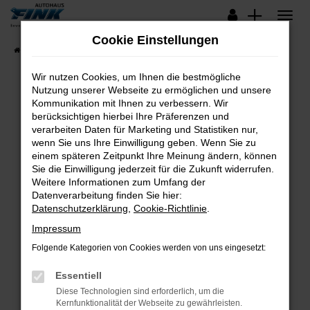
Zum
Hauptinhalt
Cookie Einstellungen
springen
Startseite
Fahrzeugangebote
Lagerfahrzeuge
Wir nutzen Cookies, um Ihnen die bestmögliche
Nutzung unserer Webseite zu ermöglichen und unsere
Kommunikation mit Ihnen zu verbessern. Wir
Fehler: Network Error
berücksichtigen hierbei Ihre Präferenzen und
verarbeiten Daten für Marketing und Statistiken nur,
Beim Laden ist ein Fehler aufgetreten.
wenn Sie uns Ihre Einwilligung geben. Wenn Sie zu
Hier sind ein paar Tipps, die dir helfen können:
einem späteren Zeitpunkt Ihre Meinung ändern, können
Sie die Einwilligung jederzeit für die Zukunft widerrufen.
Überprüfe deine Firewall und deine
Weitere Informationen zum Umfang der
Internetverbindung.
Datenverarbeitung finden Sie hier:
Datenschutzerklärung
,
Cookie-Richtlinie
.
Laden andere Webseiten, zum Beispiel deine
Suchmaschine?
Impressum
Prüfe deine Browsererweiterungen.
Folgende Kategorien von Cookies werden von uns eingesetzt:
Manche Erweiterungen, wie Werbeblocker,
Essentiell
können das Laden bestimmter Seiten
verhindern. Funktioniert die Seite in einem
Diese Technologien sind erforderlich, um die
Kernfunktionalität der Webseite zu gewährleisten.
anderen Browser oder in einem privaten