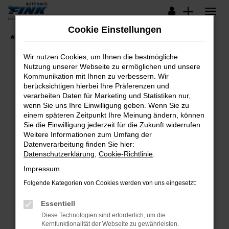
Zum
Hauptinhalt
Cookie Einstellungen
springen
Startseite
Fahrzeugangebote
Lagerfahrzeuge
Wir nutzen Cookies, um Ihnen die bestmögliche
Nutzung unserer Webseite zu ermöglichen und unsere
Kommunikation mit Ihnen zu verbessern. Wir
Fehler: Network Error
berücksichtigen hierbei Ihre Präferenzen und
verarbeiten Daten für Marketing und Statistiken nur,
Beim Laden ist ein Fehler aufgetreten.
wenn Sie uns Ihre Einwilligung geben. Wenn Sie zu
Hier sind ein paar Tipps, die dir helfen können:
einem späteren Zeitpunkt Ihre Meinung ändern, können
Sie die Einwilligung jederzeit für die Zukunft widerrufen.
Überprüfe deine Firewall und deine
Weitere Informationen zum Umfang der
Internetverbindung.
Datenverarbeitung finden Sie hier:
Datenschutzerklärung
,
Cookie-Richtlinie
.
Laden andere Webseiten, zum Beispiel deine
Suchmaschine?
Impressum
Prüfe deine Browsererweiterungen.
Folgende Kategorien von Cookies werden von uns eingesetzt:
Manche Erweiterungen, wie Werbeblocker,
Essentiell
können das Laden bestimmter Seiten
verhindern. Funktioniert die Seite in einem
Diese Technologien sind erforderlich, um die
Kernfunktionalität der Webseite zu gewährleisten.
anderen Browser oder in einem privaten