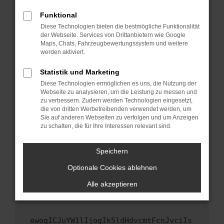
Fenster?
Funktional
Starte dein Gerät neu.
Diese Technologien bieten die bestmögliche Funktionalität
Das kann manchmal helfen, vorübergehende
der Webseite. Services von Drittanbietern wie Google
Maps, Chats, Fahrzeugbewertungssystem und weitere
Probleme zu beheben.
werden aktiviert.
Stelle sicher, dass dein Browser und dein
Betriebssystem auf dem neuesten Stand
Statistik und Marketing
sind.
Diese Technologien ermöglichen es uns, die Nutzung der
Webseite zu analysieren, um die Leistung zu messen und
Veraltete Software birgt nicht nur ein
zu verbessern. Zudem werden Technologien eingesetzt,
Sicherheitsrisiko, sondern kann auch dazu
die von dritten Werbetreibenden verwendet werden, um
führen, dass bestimmte Funktionen nicht mehr
Sie auf anderen Webseiten zu verfolgen und um Anzeigen
unterstützt werden.
zu schalten, die für Ihre Interessen relevant sind.
Wende dich an den Webseitenbetreiber.
Speichern
Wenn du alle oben genannten Schritte versucht
hast, kontaktiere uns bitte. Wir werden
Optionale Cookies ablehnen
versuchen, das Problem zu beheben. Du kannst
Alle akzeptieren
uns diesen Text schicken, um uns bei der
Fehlersuche zu unterstützen:
ewogICJuYW1lIjogIk5ldHdvcmtFcnJvciIs