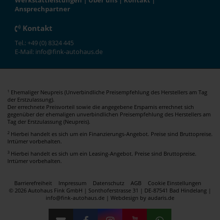
Werkstattleistungen
|
Über uns
|
Kontakt
|
Ansprechpartner
Kontakt
Tel.: +49 (0) 8324 445
E-Mail: info@fink-autohaus.de
Ehemaliger Neupreis (Unverbindliche Preisempfehlung des Herstellers am Tag
1
der Erstzulassung).
Der errechnete Preisvorteil sowie die angegebene Ersparnis errechnet sich
gegenüber der ehemaligen unverbindlichen Preisempfehlung des Herstellers am
Tag der Erstzulassung (Neupreis).
2
Hierbei handelt es sich um ein Finanzierungs-Angebot. Preise sind Bruttopreise.
Irrtümer vorbehalten.
3
Hierbei handelt es sich um ein Leasing-Angebot. Preise sind Bruttopreise.
Irrtümer vorbehalten.
Barrierefreiheit
Impressum
Datenschutz
AGB
Cookie Einstellungen
© 2026 Autohaus Fink GmbH | Sonthoferstrasse 31 | DE-87541 Bad Hindelang |
info@fink-autohaus.de |
Webdesign by audaris.de