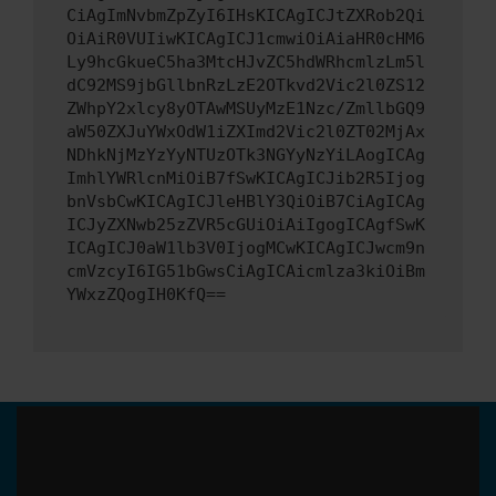
CiAgImNvbmZpZyI6IHsKICAgICJtZXRob2Qi
OiAiR0VUIiwKICAgICJ1cmwiOiAiaHR0cHM6
Ly9hcGkueC5ha3MtcHJvZC5hdWRhcmlzLm5l
dC92MS9jbGllbnRzLzE2OTkvd2Vic2l0ZS12
ZWhpY2xlcy8yOTAwMSUyMzE1Nzc/ZmllbGQ9
aW50ZXJuYWxOdW1iZXImd2Vic2l0ZT02MjAx
NDhkNjMzYzYyNTUzOTk3NGYyNzYiLAogICAg
ImhlYWRlcnMiOiB7fSwKICAgICJib2R5Ijog
bnVsbCwKICAgICJleHBlY3QiOiB7CiAgICAg
ICJyZXNwb25zZVR5cGUiOiAiIgogICAgfSwK
ICAgICJ0aW1lb3V0IjogMCwKICAgICJwcm9n
cmVzcyI6IG51bGwsCiAgICAicmlza3kiOiBm
YWxzZQogIH0KfQ==