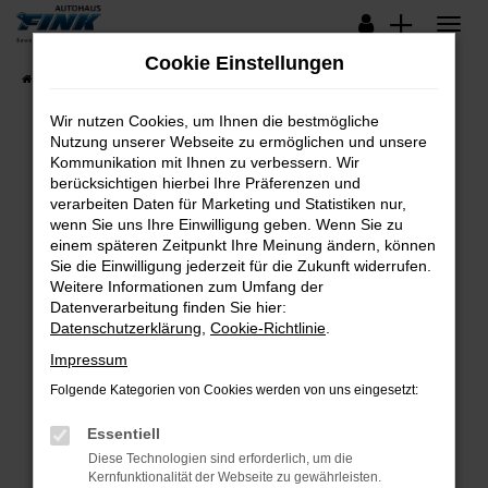
Zum
Hauptinhalt
Cookie Einstellungen
springen
Startseite
Fahrzeugangebote
Lagerfahrzeuge
Wir nutzen Cookies, um Ihnen die bestmögliche
Nutzung unserer Webseite zu ermöglichen und unsere
Kommunikation mit Ihnen zu verbessern. Wir
Fehler: Network Error
berücksichtigen hierbei Ihre Präferenzen und
verarbeiten Daten für Marketing und Statistiken nur,
Beim Laden ist ein Fehler aufgetreten.
wenn Sie uns Ihre Einwilligung geben. Wenn Sie zu
Hier sind ein paar Tipps, die dir helfen können:
einem späteren Zeitpunkt Ihre Meinung ändern, können
Sie die Einwilligung jederzeit für die Zukunft widerrufen.
Überprüfe deine Firewall und deine
Weitere Informationen zum Umfang der
Internetverbindung.
Datenverarbeitung finden Sie hier:
Datenschutzerklärung
,
Cookie-Richtlinie
.
Laden andere Webseiten, zum Beispiel deine
Suchmaschine?
Impressum
Prüfe deine Browsererweiterungen.
Folgende Kategorien von Cookies werden von uns eingesetzt:
Manche Erweiterungen, wie Werbeblocker,
Essentiell
können das Laden bestimmter Seiten
verhindern. Funktioniert die Seite in einem
Diese Technologien sind erforderlich, um die
Kernfunktionalität der Webseite zu gewährleisten.
anderen Browser oder in einem privaten