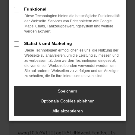
Fenster?
Funktional
Starte dein Gerät neu.
Diese Technologien bieten die bestmögliche Funktionalität
Das kann manchmal helfen, vorübergehende
der Webseite. Services von Drittanbietern wie Google
Maps, Chats, Fahrzeugbewertungssystem und weitere
Probleme zu beheben.
werden aktiviert.
Stelle sicher, dass dein Browser und dein
Betriebssystem auf dem neuesten Stand
Statistik und Marketing
sind.
Diese Technologien ermöglichen es uns, die Nutzung der
Webseite zu analysieren, um die Leistung zu messen und
Veraltete Software birgt nicht nur ein
zu verbessern. Zudem werden Technologien eingesetzt,
Sicherheitsrisiko, sondern kann auch dazu
die von dritten Werbetreibenden verwendet werden, um
führen, dass bestimmte Funktionen nicht mehr
Sie auf anderen Webseiten zu verfolgen und um Anzeigen
unterstützt werden.
zu schalten, die für Ihre Interessen relevant sind.
Wende dich an den Webseitenbetreiber.
Speichern
Wenn du alle oben genannten Schritte versucht
hast, kontaktiere uns bitte. Wir werden
Optionale Cookies ablehnen
versuchen, das Problem zu beheben. Du kannst
Alle akzeptieren
uns diesen Text schicken, um uns bei der
Fehlersuche zu unterstützen:
ewogICJuYW1lIjogIk5ldHdvcmtFcnJvciIs