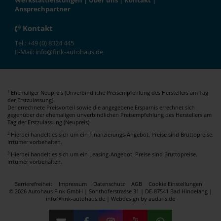
Werkstattleistungen
|
Über uns
|
Kontakt
|
Ansprechpartner
Kontakt
Tel.: +49 (0) 8324 445
E-Mail: info@fink-autohaus.de
Ehemaliger Neupreis (Unverbindliche Preisempfehlung des Herstellers am Tag
1
der Erstzulassung).
Der errechnete Preisvorteil sowie die angegebene Ersparnis errechnet sich
gegenüber der ehemaligen unverbindlichen Preisempfehlung des Herstellers am
Tag der Erstzulassung (Neupreis).
2
Hierbei handelt es sich um ein Finanzierungs-Angebot. Preise sind Bruttopreise.
Irrtümer vorbehalten.
3
Hierbei handelt es sich um ein Leasing-Angebot. Preise sind Bruttopreise.
Irrtümer vorbehalten.
Barrierefreiheit
Impressum
Datenschutz
AGB
Cookie Einstellungen
© 2026 Autohaus Fink GmbH | Sonthoferstrasse 31 | DE-87541 Bad Hindelang |
info@fink-autohaus.de |
Webdesign by audaris.de