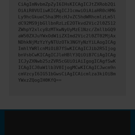
CiAgImNvbmZpZyI6IHsKICAgICJtZXRob2Qi
OiAiR0VUIiwKICAgICJ1cmwiOiAiaHR0cHM6
Ly9hcGkueC5ha3MtcHJvZC5hdWRhcmlzLm5l
dC92MS9jbGllbnRzLzE2OTkvd2Vic2l0ZS12
ZWhpY2xlcy8zMTkwNyUyMzE1Nzc/ZmllbGQ9
aW50ZXJuYWxOdW1iZXImd2Vic2l0ZT02MjAx
NDhkNjMzYzYyNTUzOTk3NGYyNzYiLAogICAg
ImhlYWRlcnMiOiB7fSwKICAgICJib2R5Ijog
bnVsbCwKICAgICJleHBlY3QiOiB7CiAgICAg
ICJyZXNwb25zZVR5cGUiOiAiIgogICAgfSwK
ICAgICJ0aW1lb3V0IjogMCwKICAgICJwcm9n
cmVzcyI6IG51bGwsCiAgICAicmlza3kiOiBm
YWxzZQogIH0KfQ==