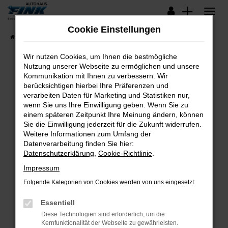
Zum
Hauptinhalt
Cookie Einstellungen
springen
Startseite
Fahrzeugangebote
Lagerfahrzeuge
Wir nutzen Cookies, um Ihnen die bestmögliche
Nutzung unserer Webseite zu ermöglichen und unsere
Kommunikation mit Ihnen zu verbessern. Wir
Fehler: Network Error
berücksichtigen hierbei Ihre Präferenzen und
verarbeiten Daten für Marketing und Statistiken nur,
Beim Laden ist ein Fehler aufgetreten.
wenn Sie uns Ihre Einwilligung geben. Wenn Sie zu
Hier sind ein paar Tipps, die dir helfen können:
einem späteren Zeitpunkt Ihre Meinung ändern, können
Sie die Einwilligung jederzeit für die Zukunft widerrufen.
Überprüfe deine Firewall und deine
Weitere Informationen zum Umfang der
Internetverbindung.
Datenverarbeitung finden Sie hier:
Datenschutzerklärung
,
Cookie-Richtlinie
.
Laden andere Webseiten, zum Beispiel deine
Suchmaschine?
Impressum
Prüfe deine Browsererweiterungen.
Folgende Kategorien von Cookies werden von uns eingesetzt:
Manche Erweiterungen, wie Werbeblocker,
Essentiell
können das Laden bestimmter Seiten
verhindern. Funktioniert die Seite in einem
Diese Technologien sind erforderlich, um die
Kernfunktionalität der Webseite zu gewährleisten.
anderen Browser oder in einem privaten