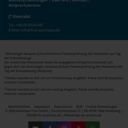
Werkstattleistungen
|
Über uns
|
Kontakt
|
Ansprechpartner
Kontakt
Tel.: +49 (0) 8324 445
E-Mail: info@fink-autohaus.de
Ehemaliger Neupreis (Unverbindliche Preisempfehlung des Herstellers am Tag
1
der Erstzulassung).
Der errechnete Preisvorteil sowie die angegebene Ersparnis errechnet sich
gegenüber der ehemaligen unverbindlichen Preisempfehlung des Herstellers am
Tag der Erstzulassung (Neupreis).
2
Hierbei handelt es sich um ein Finanzierungs-Angebot. Preise sind Bruttopreise.
Irrtümer vorbehalten.
3
Hierbei handelt es sich um ein Leasing-Angebot. Preise sind Bruttopreise.
Irrtümer vorbehalten.
Barrierefreiheit
Impressum
Datenschutz
AGB
Cookie Einstellungen
© 2026 Autohaus Fink GmbH | Sonthoferstrasse 31 | DE-87541 Bad Hindelang |
info@fink-autohaus.de |
Webdesign by audaris.de