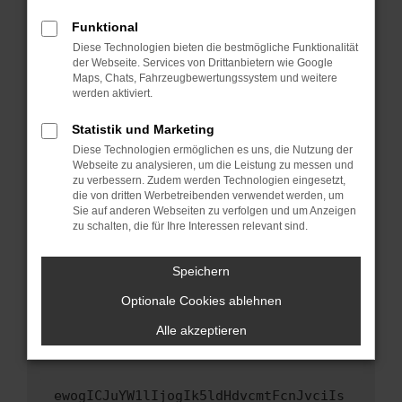
Fenster?
Funktional
Starte dein Gerät neu.
Diese Technologien bieten die bestmögliche Funktionalität
Das kann manchmal helfen, vorübergehende
der Webseite. Services von Drittanbietern wie Google
Maps, Chats, Fahrzeugbewertungssystem und weitere
Probleme zu beheben.
werden aktiviert.
Stelle sicher, dass dein Browser und dein
Betriebssystem auf dem neuesten Stand
Statistik und Marketing
sind.
Diese Technologien ermöglichen es uns, die Nutzung der
Webseite zu analysieren, um die Leistung zu messen und
Veraltete Software birgt nicht nur ein
zu verbessern. Zudem werden Technologien eingesetzt,
Sicherheitsrisiko, sondern kann auch dazu
die von dritten Werbetreibenden verwendet werden, um
führen, dass bestimmte Funktionen nicht mehr
Sie auf anderen Webseiten zu verfolgen und um Anzeigen
unterstützt werden.
zu schalten, die für Ihre Interessen relevant sind.
Wende dich an den Webseitenbetreiber.
Speichern
Wenn du alle oben genannten Schritte versucht
hast, kontaktiere uns bitte. Wir werden
Optionale Cookies ablehnen
versuchen, das Problem zu beheben. Du kannst
Alle akzeptieren
uns diesen Text schicken, um uns bei der
Fehlersuche zu unterstützen:
ewogICJuYW1lIjogIk5ldHdvcmtFcnJvciIs