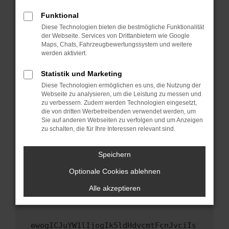
Fenster?
Funktional
Starte dein Gerät neu.
Diese Technologien bieten die bestmögliche Funktionalität
Das kann manchmal helfen, vorübergehende
der Webseite. Services von Drittanbietern wie Google
Maps, Chats, Fahrzeugbewertungssystem und weitere
Probleme zu beheben.
werden aktiviert.
Stelle sicher, dass dein Browser und dein
Betriebssystem auf dem neuesten Stand
Statistik und Marketing
sind.
Diese Technologien ermöglichen es uns, die Nutzung der
Webseite zu analysieren, um die Leistung zu messen und
Veraltete Software birgt nicht nur ein
zu verbessern. Zudem werden Technologien eingesetzt,
Sicherheitsrisiko, sondern kann auch dazu
die von dritten Werbetreibenden verwendet werden, um
führen, dass bestimmte Funktionen nicht mehr
Sie auf anderen Webseiten zu verfolgen und um Anzeigen
unterstützt werden.
zu schalten, die für Ihre Interessen relevant sind.
Wende dich an den Webseitenbetreiber.
Speichern
Wenn du alle oben genannten Schritte versucht
hast, kontaktiere uns bitte. Wir werden
Optionale Cookies ablehnen
versuchen, das Problem zu beheben. Du kannst
Alle akzeptieren
uns diesen Text schicken, um uns bei der
Fehlersuche zu unterstützen:
ewogICJuYW1lIjogIk5ldHdvcmtFcnJvciIs