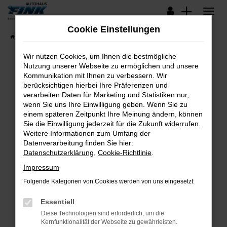
Zum
Hauptinhalt
Cookie Einstellungen
springen
Startseite
Fahrzeugangebote
Lagerfahrzeuge
Wir nutzen Cookies, um Ihnen die bestmögliche
Nutzung unserer Webseite zu ermöglichen und unsere
Kommunikation mit Ihnen zu verbessern. Wir
Fehler: Network Error
berücksichtigen hierbei Ihre Präferenzen und
verarbeiten Daten für Marketing und Statistiken nur,
Beim Laden ist ein Fehler aufgetreten.
wenn Sie uns Ihre Einwilligung geben. Wenn Sie zu
Hier sind ein paar Tipps, die dir helfen können:
einem späteren Zeitpunkt Ihre Meinung ändern, können
Sie die Einwilligung jederzeit für die Zukunft widerrufen.
Überprüfe deine Firewall und deine
Weitere Informationen zum Umfang der
Internetverbindung.
Datenverarbeitung finden Sie hier:
Datenschutzerklärung
,
Cookie-Richtlinie
.
Laden andere Webseiten, zum Beispiel deine
Suchmaschine?
Impressum
Prüfe deine Browsererweiterungen.
Folgende Kategorien von Cookies werden von uns eingesetzt:
Manche Erweiterungen, wie Werbeblocker,
Essentiell
können das Laden bestimmter Seiten
verhindern. Funktioniert die Seite in einem
Diese Technologien sind erforderlich, um die
Kernfunktionalität der Webseite zu gewährleisten.
anderen Browser oder in einem privaten