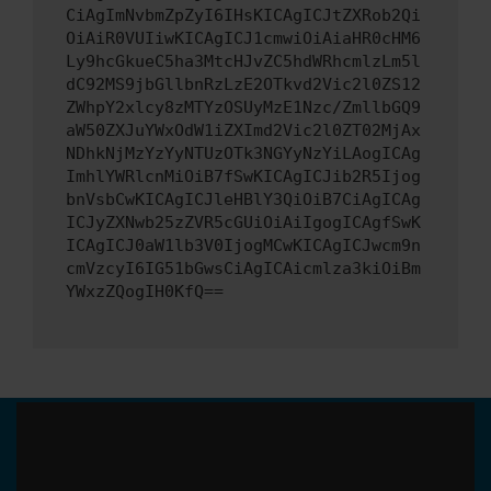
CiAgImNvbmZpZyI6IHsKICAgICJtZXRob2Qi
OiAiR0VUIiwKICAgICJ1cmwiOiAiaHR0cHM6
Ly9hcGkueC5ha3MtcHJvZC5hdWRhcmlzLm5l
dC92MS9jbGllbnRzLzE2OTkvd2Vic2l0ZS12
ZWhpY2xlcy8zMTYzOSUyMzE1Nzc/ZmllbGQ9
aW50ZXJuYWxOdW1iZXImd2Vic2l0ZT02MjAx
NDhkNjMzYzYyNTUzOTk3NGYyNzYiLAogICAg
ImhlYWRlcnMiOiB7fSwKICAgICJib2R5Ijog
bnVsbCwKICAgICJleHBlY3QiOiB7CiAgICAg
ICJyZXNwb25zZVR5cGUiOiAiIgogICAgfSwK
ICAgICJ0aW1lb3V0IjogMCwKICAgICJwcm9n
cmVzcyI6IG51bGwsCiAgICAicmlza3kiOiBm
YWxzZQogIH0KfQ==