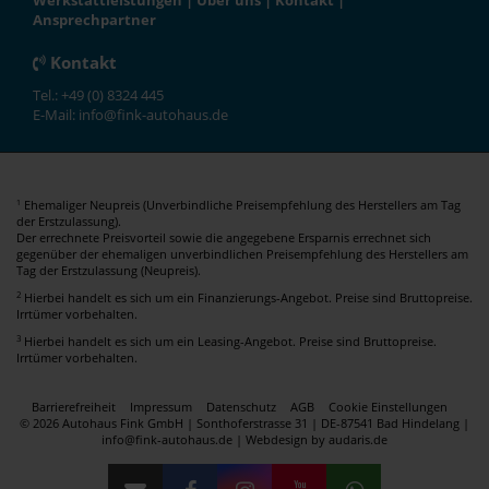
Werkstattleistungen
|
Über uns
|
Kontakt
|
Ansprechpartner
Kontakt
Tel.: +49 (0) 8324 445
E-Mail: info@fink-autohaus.de
Ehemaliger Neupreis (Unverbindliche Preisempfehlung des Herstellers am Tag
1
der Erstzulassung).
Der errechnete Preisvorteil sowie die angegebene Ersparnis errechnet sich
gegenüber der ehemaligen unverbindlichen Preisempfehlung des Herstellers am
Tag der Erstzulassung (Neupreis).
2
Hierbei handelt es sich um ein Finanzierungs-Angebot. Preise sind Bruttopreise.
Irrtümer vorbehalten.
3
Hierbei handelt es sich um ein Leasing-Angebot. Preise sind Bruttopreise.
Irrtümer vorbehalten.
Barrierefreiheit
Impressum
Datenschutz
AGB
Cookie Einstellungen
© 2026 Autohaus Fink GmbH | Sonthoferstrasse 31 | DE-87541 Bad Hindelang |
info@fink-autohaus.de |
Webdesign by audaris.de