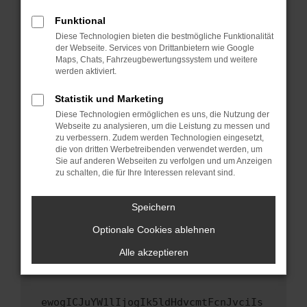
Fenster?
Funktional
Starte dein Gerät neu.
Diese Technologien bieten die bestmögliche Funktionalität
Das kann manchmal helfen, vorübergehende
der Webseite. Services von Drittanbietern wie Google
Maps, Chats, Fahrzeugbewertungssystem und weitere
Probleme zu beheben.
werden aktiviert.
Stelle sicher, dass dein Browser und dein
Betriebssystem auf dem neuesten Stand
Statistik und Marketing
sind.
Diese Technologien ermöglichen es uns, die Nutzung der
Webseite zu analysieren, um die Leistung zu messen und
Veraltete Software birgt nicht nur ein
zu verbessern. Zudem werden Technologien eingesetzt,
Sicherheitsrisiko, sondern kann auch dazu
die von dritten Werbetreibenden verwendet werden, um
führen, dass bestimmte Funktionen nicht mehr
Sie auf anderen Webseiten zu verfolgen und um Anzeigen
unterstützt werden.
zu schalten, die für Ihre Interessen relevant sind.
Wende dich an den Webseitenbetreiber.
Speichern
Wenn du alle oben genannten Schritte versucht
hast, kontaktiere uns bitte. Wir werden
Optionale Cookies ablehnen
versuchen, das Problem zu beheben. Du kannst
Alle akzeptieren
uns diesen Text schicken, um uns bei der
Fehlersuche zu unterstützen:
ewogICJuYW1lIjogIk5ldHdvcmtFcnJvciIs