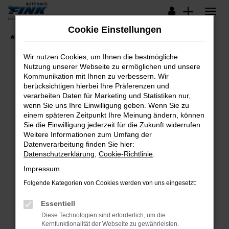
Zum
Hauptinhalt
Cookie Einstellungen
springen
Startseite
Fahrzeugangebote
Lagerfahrzeuge
Wir nutzen Cookies, um Ihnen die bestmögliche
Nutzung unserer Webseite zu ermöglichen und unsere
Kommunikation mit Ihnen zu verbessern. Wir
Fehler: Network Error
berücksichtigen hierbei Ihre Präferenzen und
verarbeiten Daten für Marketing und Statistiken nur,
Beim Laden ist ein Fehler aufgetreten.
wenn Sie uns Ihre Einwilligung geben. Wenn Sie zu
Hier sind ein paar Tipps, die dir helfen können:
einem späteren Zeitpunkt Ihre Meinung ändern, können
Sie die Einwilligung jederzeit für die Zukunft widerrufen.
Überprüfe deine Firewall und deine
Weitere Informationen zum Umfang der
Internetverbindung.
Datenverarbeitung finden Sie hier:
Datenschutzerklärung
,
Cookie-Richtlinie
.
Laden andere Webseiten, zum Beispiel deine
Suchmaschine?
Impressum
Prüfe deine Browsererweiterungen.
Folgende Kategorien von Cookies werden von uns eingesetzt:
Manche Erweiterungen, wie Werbeblocker,
Essentiell
können das Laden bestimmter Seiten
verhindern. Funktioniert die Seite in einem
Diese Technologien sind erforderlich, um die
Kernfunktionalität der Webseite zu gewährleisten.
anderen Browser oder in einem privaten