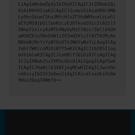
CiAgImNvbmZpZyI6IHsKICAgICJtZXRob2Qi
OiAiR0VUIiwKICAgICJ1cmwiOiAiaHR0cHM6
Ly9hcGkueC5ha3MtcHJvZC5hdWRhcmlzLm5l
dC92MS9jbGllbnRzLzE2OTkvd2Vic2l0ZS12
ZWhpY2xlcy8zMTk4NyUyMzE1Nzc/ZmllbGQ9
aW50ZXJuYWxOdW1iZXImd2Vic2l0ZT02MjAx
NDhkNjMzYzYyNTUzOTk3NGYyNzYiLAogICAg
ImhlYWRlcnMiOiB7fSwKICAgICJib2R5Ijog
bnVsbCwKICAgICJleHBlY3QiOiB7CiAgICAg
ICJyZXNwb25zZVR5cGUiOiAiIgogICAgfSwK
ICAgICJ0aW1lb3V0IjogMCwKICAgICJwcm9n
cmVzcyI6IG51bGwsCiAgICAicmlza3kiOiBm
YWxzZQogIH0KfQ==