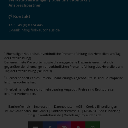
Werkstattleistungen
|
Über uns
|
Kontakt
|
Ansprechpartner
Kontakt
Tel.: +49 (0) 8324 445
E-Mail: info@fink-autohaus.de
Ehemaliger Neupreis (Unverbindliche Preisempfehlung des Herstellers am Tag
1
der Erstzulassung).
Der errechnete Preisvorteil sowie die angegebene Ersparnis errechnet sich
gegenüber der ehemaligen unverbindlichen Preisempfehlung des Herstellers am
Tag der Erstzulassung (Neupreis).
2
Hierbei handelt es sich um ein Finanzierungs-Angebot. Preise sind Bruttopreise.
Irrtümer vorbehalten.
3
Hierbei handelt es sich um ein Leasing-Angebot. Preise sind Bruttopreise.
Irrtümer vorbehalten.
Barrierefreiheit
Impressum
Datenschutz
AGB
Cookie Einstellungen
© 2026 Autohaus Fink GmbH | Sonthoferstrasse 31 | DE-87541 Bad Hindelang |
info@fink-autohaus.de |
Webdesign by audaris.de