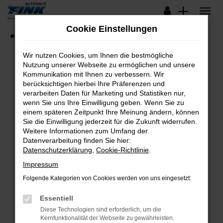
Zum
Hauptinhalt
Cookie Einstellungen
springen
Startseite
Fahrzeugangebote
Lagerfahrzeuge
Wir nutzen Cookies, um Ihnen die bestmögliche
Nutzung unserer Webseite zu ermöglichen und unsere
Kommunikation mit Ihnen zu verbessern. Wir
Fehler: Network Error
berücksichtigen hierbei Ihre Präferenzen und
verarbeiten Daten für Marketing und Statistiken nur,
Beim Laden ist ein Fehler aufgetreten.
wenn Sie uns Ihre Einwilligung geben. Wenn Sie zu
Hier sind ein paar Tipps, die dir helfen können:
einem späteren Zeitpunkt Ihre Meinung ändern, können
Sie die Einwilligung jederzeit für die Zukunft widerrufen.
Überprüfe deine Firewall und deine
Weitere Informationen zum Umfang der
Internetverbindung.
Datenverarbeitung finden Sie hier:
Datenschutzerklärung
,
Cookie-Richtlinie
.
Laden andere Webseiten, zum Beispiel deine
Suchmaschine?
Impressum
Prüfe deine Browsererweiterungen.
Folgende Kategorien von Cookies werden von uns eingesetzt:
Manche Erweiterungen, wie Werbeblocker,
Essentiell
können das Laden bestimmter Seiten
verhindern. Funktioniert die Seite in einem
Diese Technologien sind erforderlich, um die
Kernfunktionalität der Webseite zu gewährleisten.
anderen Browser oder in einem privaten