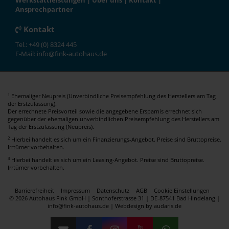
Werkstattleistungen
|
Über uns
|
Kontakt
|
Ansprechpartner
Kontakt
Tel.: +49 (0) 8324 445
E-Mail: info@fink-autohaus.de
Ehemaliger Neupreis (Unverbindliche Preisempfehlung des Herstellers am Tag
1
der Erstzulassung).
Der errechnete Preisvorteil sowie die angegebene Ersparnis errechnet sich
gegenüber der ehemaligen unverbindlichen Preisempfehlung des Herstellers am
Tag der Erstzulassung (Neupreis).
2
Hierbei handelt es sich um ein Finanzierungs-Angebot. Preise sind Bruttopreise.
Irrtümer vorbehalten.
3
Hierbei handelt es sich um ein Leasing-Angebot. Preise sind Bruttopreise.
Irrtümer vorbehalten.
Barrierefreiheit
Impressum
Datenschutz
AGB
Cookie Einstellungen
© 2026 Autohaus Fink GmbH | Sonthoferstrasse 31 | DE-87541 Bad Hindelang |
info@fink-autohaus.de |
Webdesign by audaris.de