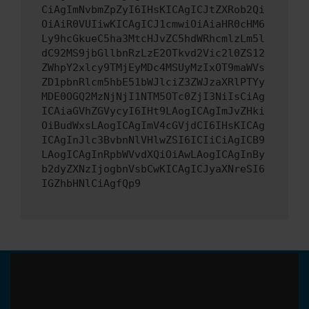
CiAgImNvbmZpZyI6IHsKICAgICJtZXRob2Qi
OiAiR0VUIiwKICAgICJ1cmwiOiAiaHR0cHM6
Ly9hcGkueC5ha3MtcHJvZC5hdWRhcmlzLm5l
dC92MS9jbGllbnRzLzE2OTkvd2Vic2l0ZS12
ZWhpY2xlcy9TMjEyMDc4MSUyMzIxOT9maWVs
ZD1pbnRlcm5hbE51bWJlciZ3ZWJzaXRlPTYy
MDE0OGQ2MzNjNjI1NTM5OTc0ZjI3NiIsCiAg
ICAiaGVhZGVycyI6IHt9LAogICAgImJvZHki
OiBudWxsLAogICAgImV4cGVjdCI6IHsKICAg
ICAgInJlc3BvbnNlVHlwZSI6ICIiCiAgICB9
LAogICAgInRpbWVvdXQiOiAwLAogICAgInBy
b2dyZXNzIjogbnVsbCwKICAgICJyaXNreSI6
IGZhbHNlCiAgfQp9