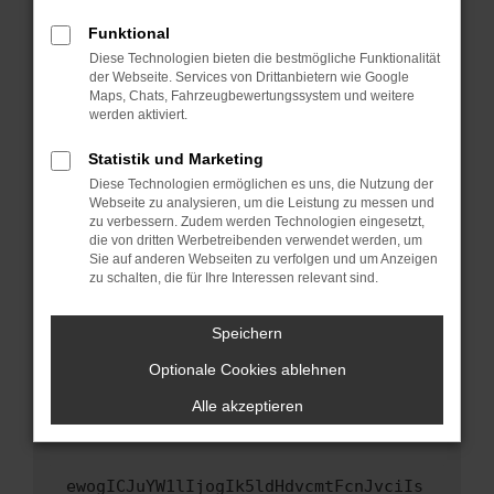
Fenster?
Funktional
Starte dein Gerät neu.
Diese Technologien bieten die bestmögliche Funktionalität
Das kann manchmal helfen, vorübergehende
der Webseite. Services von Drittanbietern wie Google
Maps, Chats, Fahrzeugbewertungssystem und weitere
Probleme zu beheben.
werden aktiviert.
Stelle sicher, dass dein Browser und dein
Betriebssystem auf dem neuesten Stand
Statistik und Marketing
sind.
Diese Technologien ermöglichen es uns, die Nutzung der
Webseite zu analysieren, um die Leistung zu messen und
Veraltete Software birgt nicht nur ein
zu verbessern. Zudem werden Technologien eingesetzt,
Sicherheitsrisiko, sondern kann auch dazu
die von dritten Werbetreibenden verwendet werden, um
führen, dass bestimmte Funktionen nicht mehr
Sie auf anderen Webseiten zu verfolgen und um Anzeigen
unterstützt werden.
zu schalten, die für Ihre Interessen relevant sind.
Wende dich an den Webseitenbetreiber.
Speichern
Wenn du alle oben genannten Schritte versucht
hast, kontaktiere uns bitte. Wir werden
Optionale Cookies ablehnen
versuchen, das Problem zu beheben. Du kannst
Alle akzeptieren
uns diesen Text schicken, um uns bei der
Fehlersuche zu unterstützen:
ewogICJuYW1lIjogIk5ldHdvcmtFcnJvciIs