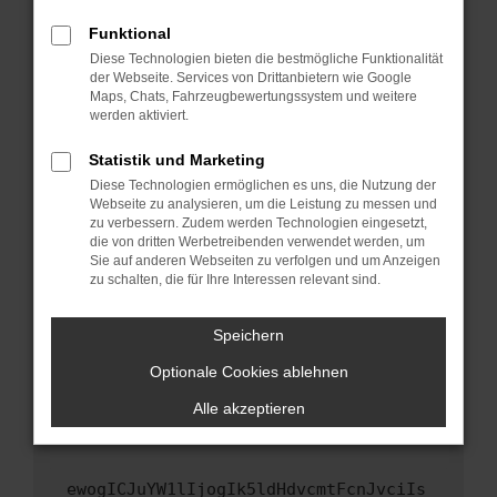
Fenster?
Funktional
Starte dein Gerät neu.
Diese Technologien bieten die bestmögliche Funktionalität
Das kann manchmal helfen, vorübergehende
der Webseite. Services von Drittanbietern wie Google
Maps, Chats, Fahrzeugbewertungssystem und weitere
Probleme zu beheben.
werden aktiviert.
Stelle sicher, dass dein Browser und dein
Betriebssystem auf dem neuesten Stand
Statistik und Marketing
sind.
Diese Technologien ermöglichen es uns, die Nutzung der
Webseite zu analysieren, um die Leistung zu messen und
Veraltete Software birgt nicht nur ein
zu verbessern. Zudem werden Technologien eingesetzt,
Sicherheitsrisiko, sondern kann auch dazu
die von dritten Werbetreibenden verwendet werden, um
führen, dass bestimmte Funktionen nicht mehr
Sie auf anderen Webseiten zu verfolgen und um Anzeigen
unterstützt werden.
zu schalten, die für Ihre Interessen relevant sind.
Wende dich an den Webseitenbetreiber.
Speichern
Wenn du alle oben genannten Schritte versucht
hast, kontaktiere uns bitte. Wir werden
Optionale Cookies ablehnen
versuchen, das Problem zu beheben. Du kannst
Alle akzeptieren
uns diesen Text schicken, um uns bei der
Fehlersuche zu unterstützen:
ewogICJuYW1lIjogIk5ldHdvcmtFcnJvciIs