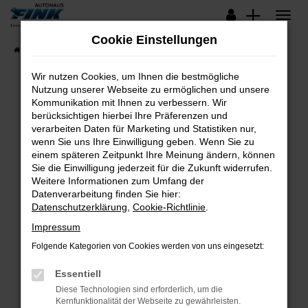
Zum
Hauptinhalt
Cookie Einstellungen
springen
Startseite
Fahrzeugangebote
Lagerfahrzeuge
Wir nutzen Cookies, um Ihnen die bestmögliche
Nutzung unserer Webseite zu ermöglichen und unsere
Kommunikation mit Ihnen zu verbessern. Wir
Fehler: Network Error
berücksichtigen hierbei Ihre Präferenzen und
verarbeiten Daten für Marketing und Statistiken nur,
Beim Laden ist ein Fehler aufgetreten.
wenn Sie uns Ihre Einwilligung geben. Wenn Sie zu
Hier sind ein paar Tipps, die dir helfen können:
einem späteren Zeitpunkt Ihre Meinung ändern, können
Sie die Einwilligung jederzeit für die Zukunft widerrufen.
Überprüfe deine Firewall und deine
Weitere Informationen zum Umfang der
Internetverbindung.
Datenverarbeitung finden Sie hier:
Datenschutzerklärung
,
Cookie-Richtlinie
.
Laden andere Webseiten, zum Beispiel deine
Suchmaschine?
Impressum
Prüfe deine Browsererweiterungen.
Folgende Kategorien von Cookies werden von uns eingesetzt:
Manche Erweiterungen, wie Werbeblocker,
Essentiell
können das Laden bestimmter Seiten
verhindern. Funktioniert die Seite in einem
Diese Technologien sind erforderlich, um die
Kernfunktionalität der Webseite zu gewährleisten.
anderen Browser oder in einem privaten