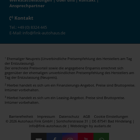
Werkstattleistungen
|
Über uns
|
Kontakt
|
Ansprechpartner
Kontakt
Tel.: +49 (0) 8324 445
E-Mail: info@fink-autohaus.de
Ehemaliger Neupreis (Unverbindliche Preisempfehlung des Herstellers am Tag
1
der Erstzulassung).
Der errechnete Preisvorteil sowie die angegebene Ersparnis errechnet sich
gegenüber der ehemaligen unverbindlichen Preisempfehlung des Herstellers am
Tag der Erstzulassung (Neupreis).
2
Hierbei handelt es sich um ein Finanzierungs-Angebot. Preise sind Bruttopreise.
Irrtümer vorbehalten.
3
Hierbei handelt es sich um ein Leasing-Angebot. Preise sind Bruttopreise.
Irrtümer vorbehalten.
Barrierefreiheit
Impressum
Datenschutz
AGB
Cookie Einstellungen
© 2026 Autohaus Fink GmbH | Sonthoferstrasse 31 | DE-87541 Bad Hindelang |
info@fink-autohaus.de |
Webdesign by audaris.de