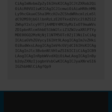
CiAgImNvbmZpZyI6IHsKICAgICJtZXRob2Qi
OiAiR0VUIiwKICAgICJ1cmwiOiAiaHR0cHM6
Ly9hcGkueC5ha3MtcHJvZC5hdWRhcmlzLm5l
dC92MS9jbGllbnRzLzE2OTkvd2Vic2l0ZS12
ZWhpY2xlcy9TTjA4MDY4MCUyMzIxOT9maWVs
ZD1pbnRlcm5hbE51bWJlciZ3ZWJzaXRlPTYy
MDE0OGQ2MzNjNjI1NTM5OTc0ZjI3NiIsCiAg
ICAiaGVhZGVycyI6IHt9LAogICAgImJvZHki
OiBudWxsLAogICAgImV4cGVjdCI6IHsKICAg
ICAgInJlc3BvbnNlVHlwZSI6ICIiCiAgICB9
LAogICAgInRpbWVvdXQiOiAwLAogICAgInBy
b2dyZXNzIjogbnVsbCwKICAgICJyaXNreSI6
IGZhbHNlCiAgfQp9