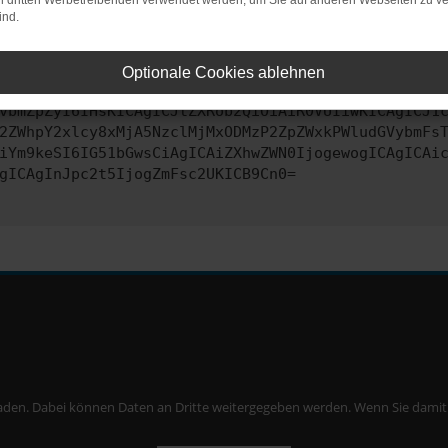
on dritten Werbetreibenden verwendet werden, um Sie auf anderen Webseiten zu ve
ind.
ontaktiere uns bitte. Wir werden versuchen, das Problem zu behe
Optionale Cookies ablehnen
vbmZpZyI6IHsKICAgICJtZXRob2QiOiAiR0VUIiwKICAgICJ1
2ZWhpY2xlcy8xMjA5NzclMjMxODMzP2ZpZWxkPWludGVybmFs
iYm9keSI6IG51bGwsCiAgICAiZXhwZWN0IjogewogICAgICAi
gICAgInJpc2t5IjogZmFsc2UKICB9Cn0=
aden. Dabei können Daten an Dritte weitergegeben werden. Wenn Sie damit ei