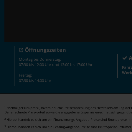
Öffnungszeiten
A
Montag bis Donnerstag:
07:30 bis 12:00 Uhr und 13:00 bis 17:00 Uhr
Fahr
Werk
Freitag:
07:30 bis 14:00 Uhr
Ehemaliger Neupreis (Unverbindliche Preisempfehlung des Herstellers am Tag der E
1
Der errechnete Preisvorteil sowie die angegebene Ersparnis errechnet sich gegenüb
2
Hierbei handelt es sich um ein Finanzierungs-Angebot. Preise sind Bruttopreise. I
3
Hierbei handelt es sich um ein Leasing-Angebot. Preise sind Bruttopreise. Irrtümer