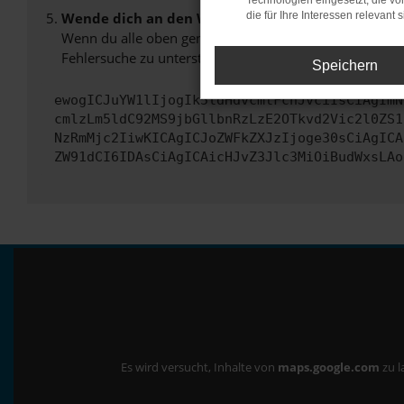
Technologien eingesetzt, die v
Wende dich an den Webseitenbetreiber.
die für Ihre Interessen relevant s
Wenn du alle oben genannten Schritte versucht hast, k
Fehlersuche zu unterstützen:
Speichern
ewogICJuYW1lIjogIk5ldHdvcmtFcnJvciIsCiAgImN
cmlzLm5ldC92MS9jbGllbnRzLzE2OTkvd2Vic2l0ZS1
NzRmMjc2IiwKICAgICJoZWFkZXJzIjoge30sCiAgICA
ZW91dCI6IDAsCiAgICAicHJvZ3Jlc3MiOiBudWxsLAo
Es wird versucht, Inhalte von
maps.google.com
zu l