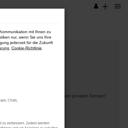
 Kommunikation mit Ihnen zu
stiken nur, wenn Sie uns Ihre
ung jederzeit für die Zukunft
ärung
,
Cookie-Richtlinie
.
inem anderen Browser oder in einem privaten Fenster?
Maps, Chats,
nd zu verbessern. Zudem werden
ht mehr unterstützt werden.