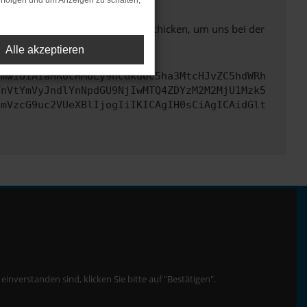
rfolgen und um Anzeigen zu schalten,
ben. Du kannst uns diesen Text schicken, um uns bei der
Alle akzeptieren
cmwiOiAiaHR0cHM6Ly9hcGkueC5ha3MtcHJvZC5hdWRh
TnVtYmVyJndlYnNpdGU9NjIwMTQ4ZDYzM2M2MjU1Mzk5
cmVzcG9uc2VUeXBlIjogIiIKICAgIH0sCiAgICAidGlt
nverstanden sind, klicken Sie bitte auf "Bestätigen".