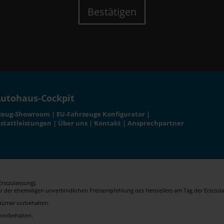
Bestätigen
utohaus-Cockpit
zeug-Showroom
|
EU-Fahrzeuge Konfigurator
|
stattleistungen
|
Über uns
|
Kontakt
|
Ansprechpartner
rstzulassung).
er der ehemaligen unverbindlichen Preisempfehlung des Herstellers am Tag der Erstzula
rrtümer vorbehalten.
 vorbehalten.