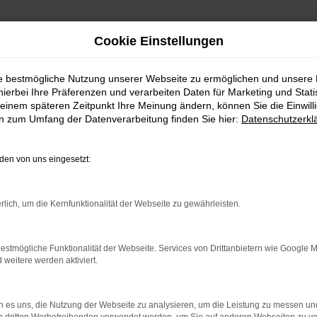
Cookie Einstellungen
ie bestmögliche Nutzung unserer Webseite zu ermöglichen und unsere
hierbei Ihre Präferenzen und verarbeiten Daten für Marketing und Stati
einem späteren Zeitpunkt Ihre Meinung ändern, können Sie die Einwillig
en zum Umfang der Datenverarbeitung finden Sie hier:
Datenschutzerkl
en von uns eingesetzt:
indung.
hine?
rlich, um die Kernfunktionalität der Webseite zu gewährleisten.
aden bestimmter Seiten verhindern. Funktioniert die Seite in e
estmögliche Funktionalität der Webseite. Services von Drittanbietern wie Google 
eitere werden aktiviert.
 zu beheben.
bssystem auf dem neuesten Stand sind.
 es uns, die Nutzung der Webseite zu analysieren, um die Leistung zu messen u
ko, sondern kann auch dazu führen, dass bestimmte Funktionen nic