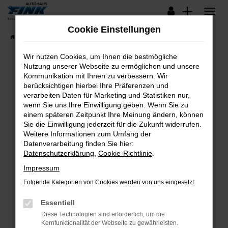
Zum
Hauptinhalt
Cookie Einstellungen
springen
Startseite
Fahrzeugangebote
Lagerfahrzeuge
Wir nutzen Cookies, um Ihnen die bestmögliche
Nutzung unserer Webseite zu ermöglichen und unsere
Kommunikation mit Ihnen zu verbessern. Wir
Fehler: Network Error
berücksichtigen hierbei Ihre Präferenzen und
verarbeiten Daten für Marketing und Statistiken nur,
Beim Laden ist ein Fehler aufgetreten.
wenn Sie uns Ihre Einwilligung geben. Wenn Sie zu
Hier sind ein paar Tipps, die dir helfen können:
einem späteren Zeitpunkt Ihre Meinung ändern, können
Sie die Einwilligung jederzeit für die Zukunft widerrufen.
Überprüfe deine Firewall und deine
Weitere Informationen zum Umfang der
Internetverbindung.
Datenverarbeitung finden Sie hier:
Datenschutzerklärung
,
Cookie-Richtlinie
.
Laden andere Webseiten, zum Beispiel deine
Suchmaschine?
Impressum
Prüfe deine Browsererweiterungen.
Folgende Kategorien von Cookies werden von uns eingesetzt:
Manche Erweiterungen, wie Werbeblocker,
Essentiell
können das Laden bestimmter Seiten
verhindern. Funktioniert die Seite in einem
Diese Technologien sind erforderlich, um die
Kernfunktionalität der Webseite zu gewährleisten.
anderen Browser oder in einem privaten