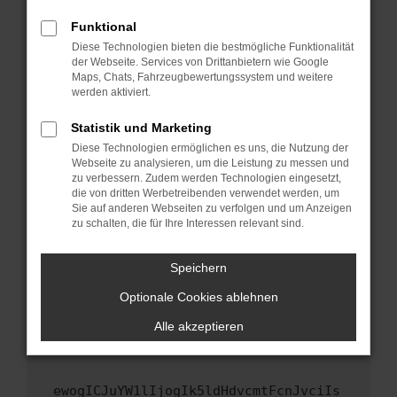
Fenster?
Funktional
Starte dein Gerät neu.
Diese Technologien bieten die bestmögliche Funktionalität
Das kann manchmal helfen, vorübergehende
der Webseite. Services von Drittanbietern wie Google
Maps, Chats, Fahrzeugbewertungssystem und weitere
Probleme zu beheben.
werden aktiviert.
Stelle sicher, dass dein Browser und dein
Betriebssystem auf dem neuesten Stand
Statistik und Marketing
sind.
Diese Technologien ermöglichen es uns, die Nutzung der
Webseite zu analysieren, um die Leistung zu messen und
Veraltete Software birgt nicht nur ein
zu verbessern. Zudem werden Technologien eingesetzt,
Sicherheitsrisiko, sondern kann auch dazu
die von dritten Werbetreibenden verwendet werden, um
führen, dass bestimmte Funktionen nicht mehr
Sie auf anderen Webseiten zu verfolgen und um Anzeigen
unterstützt werden.
zu schalten, die für Ihre Interessen relevant sind.
Wende dich an den Webseitenbetreiber.
Speichern
Wenn du alle oben genannten Schritte versucht
hast, kontaktiere uns bitte. Wir werden
Optionale Cookies ablehnen
versuchen, das Problem zu beheben. Du kannst
Alle akzeptieren
uns diesen Text schicken, um uns bei der
Fehlersuche zu unterstützen:
ewogICJuYW1lIjogIk5ldHdvcmtFcnJvciIs