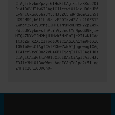
CiAgImNvbmZpZyI6IHsKICAgICJtZXRob2Qi
OiAiR0VUIiwKICAgICJ1cmwiOiAiaHR0cHM6
Ly9hcGkueC5ha3MtcHJvZC5hdWRhcmlzLm5l
dC92MS9jbGllbnRzLzE2OTkvd2Vic2l0ZS12
ZWhpY2xlcy8xMjI3MTElMjMxODMzP2ZpZWxk
PWludGVybmFsTnVtYmVyJndlYnNpdGU9NjIw
MTQ4ZDYzM2M2MjU1Mzk5NzRmMjc2IiwKICAg
ICJoZWFkZXJzIjoge30sCiAgICAiYm9keSI6
IG51bGwsCiAgICAiZXhwZWN0IjogewogICAg
ICAicmVzcG9uc2VUeXBlIjogIiIKICAgIH0s
CiAgICAidGltZW91dCI6IDAsCiAgICAicHJv
Z3Jlc3MiOiBudWxsLAogICAgInJpc2t5Ijog
ZmFsc2UKICB9Cn0=