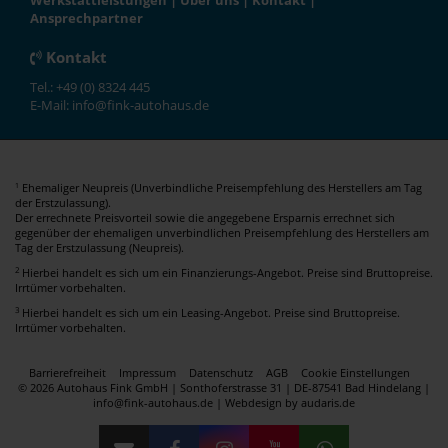
Werkstattleistungen
|
Über uns
|
Kontakt
|
Ansprechpartner
Kontakt
Tel.: +49 (0) 8324 445
E-Mail: info@fink-autohaus.de
Ehemaliger Neupreis (Unverbindliche Preisempfehlung des Herstellers am Tag
1
der Erstzulassung).
Der errechnete Preisvorteil sowie die angegebene Ersparnis errechnet sich
gegenüber der ehemaligen unverbindlichen Preisempfehlung des Herstellers am
Tag der Erstzulassung (Neupreis).
2
Hierbei handelt es sich um ein Finanzierungs-Angebot. Preise sind Bruttopreise.
Irrtümer vorbehalten.
3
Hierbei handelt es sich um ein Leasing-Angebot. Preise sind Bruttopreise.
Irrtümer vorbehalten.
Barrierefreiheit
Impressum
Datenschutz
AGB
Cookie Einstellungen
© 2026 Autohaus Fink GmbH | Sonthoferstrasse 31 | DE-87541 Bad Hindelang |
info@fink-autohaus.de |
Webdesign by audaris.de