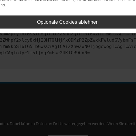
on dritten Werbetreibenden verwendet werden, um Sie auf anderen Webseiten zu ve
ind.
ontaktiere uns bitte. Wir werden versuchen, das Problem zu behe
Optionale Cookies ablehnen
vbmZpZyI6IHsKICAgICJtZXRob2QiOiAiR0VUIiwKICAgICJ1
2ZWhpY2xlcy8xMjI3MTQlMjMxODMzP2ZpZWxkPWludGVybmFs
iYm9keSI6IG51bGwsCiAgICAiZXhwZWN0IjogewogICAgICAi
gICAgInJpc2t5IjogZmFsc2UKICB9Cn0=
aden. Dabei können Daten an Dritte weitergegeben werden. Wenn Sie damit ei