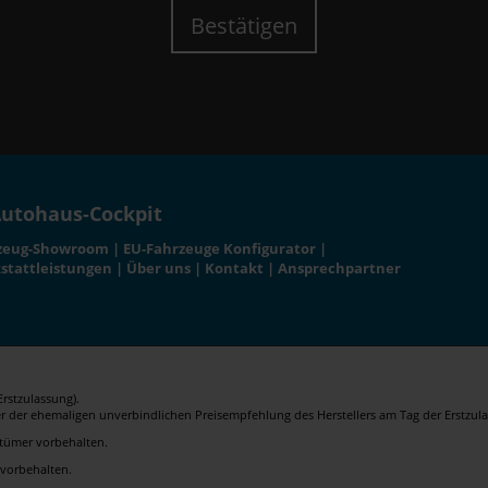
Bestätigen
utohaus-Cockpit
zeug-Showroom
|
EU-Fahrzeuge Konfigurator
|
stattleistungen
|
Über uns
|
Kontakt
|
Ansprechpartner
rstzulassung).
er der ehemaligen unverbindlichen Preisempfehlung des Herstellers am Tag der Erstzula
rrtümer vorbehalten.
 vorbehalten.