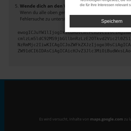
Technologien eingesetzt, die v
Wende dich an den Webseitenbetreiber.
die für Ihre Interessen relevant s
Wenn du alle oben genannten Schritte versucht hast, k
Fehlersuche zu unterstützen:
Speichern
ewogICJuYW1lIjogIk5ldHdvcmtFcnJvciIsCiAgImN
cmlzLm5ldC92MS9jbGllbnRzLzE2OTkvd2Vic2l0ZS1
NzRmMjc2IiwKICAgICJoZWFkZXJzIjoge30sCiAgICA
ZW91dCI6IDAsCiAgICAicHJvZ3Jlc3MiOiBudWxsLAo
Es wird versucht, Inhalte von
maps.google.com
zu l