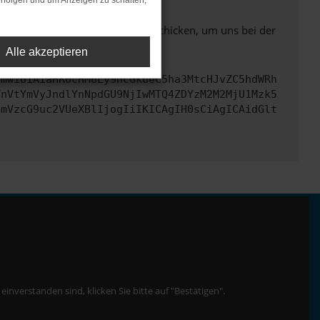
rfolgen und um Anzeigen zu schalten,
ben. Du kannst uns diesen Text schicken, um uns bei der
Alle akzeptieren
cmwiOiAiaHR0cHM6Ly9hcGkueC5ha3MtcHJvZC5hdWRh
TnVtYmVyJndlYnNpdGU9NjIwMTQ4ZDYzM2M2MjU1Mzk5
cmVzcG9uc2VUeXBlIjogIiIKICAgIH0sCiAgICAidGlt
nverstanden sind, klicken Sie bitte auf "Bestätigen".