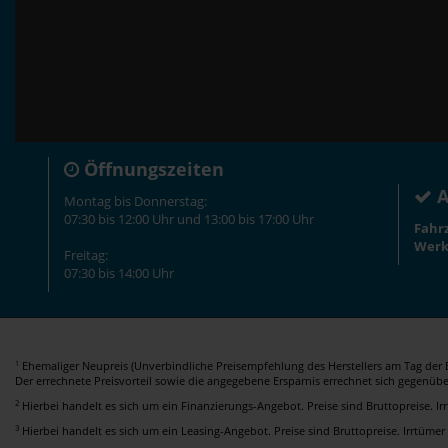
Öffnungszeiten
A
Montag bis Donnerstag:
07:30 bis 12:00 Uhr und 13:00 bis 17:00 Uhr
Fahr
Werk
Freitag:
07:30 bis 14:00 Uhr
Ehemaliger Neupreis (Unverbindliche Preisempfehlung des Herstellers am Tag der E
1
Der errechnete Preisvorteil sowie die angegebene Ersparnis errechnet sich gegenüb
2
Hierbei handelt es sich um ein Finanzierungs-Angebot. Preise sind Bruttopreise. I
3
Hierbei handelt es sich um ein Leasing-Angebot. Preise sind Bruttopreise. Irrtümer