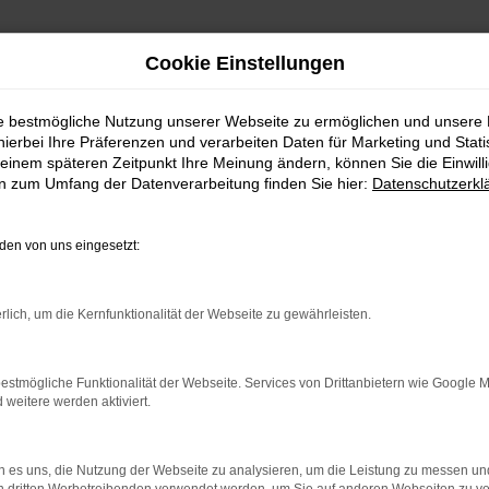
Cookie Einstellungen
ie bestmögliche Nutzung unserer Webseite zu ermöglichen und unsere
hierbei Ihre Präferenzen und verarbeiten Daten für Marketing und Stati
einem späteren Zeitpunkt Ihre Meinung ändern, können Sie die Einwillig
en zum Umfang der Datenverarbeitung finden Sie hier:
Datenschutzerkl
en von uns eingesetzt:
indung.
hine?
rlich, um die Kernfunktionalität der Webseite zu gewährleisten.
aden bestimmter Seiten verhindern. Funktioniert die Seite in e
estmögliche Funktionalität der Webseite. Services von Drittanbietern wie Google 
eitere werden aktiviert.
 zu beheben.
bssystem auf dem neuesten Stand sind.
 es uns, die Nutzung der Webseite zu analysieren, um die Leistung zu messen u
ko, sondern kann auch dazu führen, dass bestimmte Funktionen nic