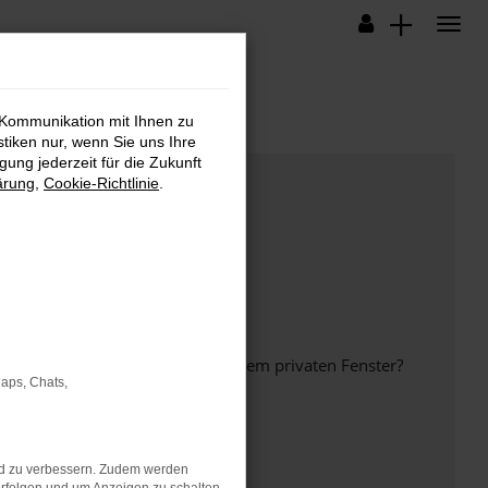
 Kommunikation mit Ihnen zu
stiken nur, wenn Sie uns Ihre
ung jederzeit für die Zukunft
ärung
,
Cookie-Richtlinie
.
inem anderen Browser oder in einem privaten Fenster?
Maps, Chats,
nd zu verbessern. Zudem werden
ht mehr unterstützt werden.