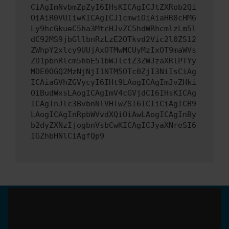
CiAgImNvbmZpZyI6IHsKICAgICJtZXRob2Qi
OiAiR0VUIiwKICAgICJ1cmwiOiAiaHR0cHM6
Ly9hcGkueC5ha3MtcHJvZC5hdWRhcmlzLm5l
dC92MS9jbGllbnRzLzE2OTkvd2Vic2l0ZS12
ZWhpY2xlcy9UUjAxOTMwMCUyMzIxOT9maWVs
ZD1pbnRlcm5hbE51bWJlciZ3ZWJzaXRlPTYy
MDE0OGQ2MzNjNjI1NTM5OTc0ZjI3NiIsCiAg
ICAiaGVhZGVycyI6IHt9LAogICAgImJvZHki
OiBudWxsLAogICAgImV4cGVjdCI6IHsKICAg
ICAgInJlc3BvbnNlVHlwZSI6ICIiCiAgICB9
LAogICAgInRpbWVvdXQiOiAwLAogICAgInBy
b2dyZXNzIjogbnVsbCwKICAgICJyaXNreSI6
IGZhbHNlCiAgfQp9