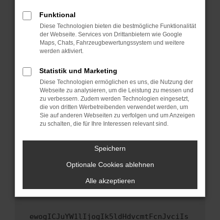
Fenster?
Funktional
Starte dein Gerät neu.
Diese Technologien bieten die bestmögliche Funktionalität
Das kann manchmal helfen, vorübergehende
der Webseite. Services von Drittanbietern wie Google
Maps, Chats, Fahrzeugbewertungssystem und weitere
Probleme zu beheben.
werden aktiviert.
Stelle sicher, dass dein Browser und dein
Betriebssystem auf dem neuesten Stand
Statistik und Marketing
sind.
Diese Technologien ermöglichen es uns, die Nutzung der
Webseite zu analysieren, um die Leistung zu messen und
Veraltete Software birgt nicht nur ein
zu verbessern. Zudem werden Technologien eingesetzt,
Sicherheitsrisiko, sondern kann auch dazu
die von dritten Werbetreibenden verwendet werden, um
führen, dass bestimmte Funktionen nicht mehr
Sie auf anderen Webseiten zu verfolgen und um Anzeigen
unterstützt werden.
zu schalten, die für Ihre Interessen relevant sind.
Wende dich an den Webseitenbetreiber.
Speichern
Wenn du alle oben genannten Schritte versucht
hast, kontaktiere uns bitte. Wir werden
Optionale Cookies ablehnen
versuchen, das Problem zu beheben. Du kannst
Alle akzeptieren
uns diesen Text schicken, um uns bei der
Fehlersuche zu unterstützen:
ewogICJuYW1lIjogIk5ldHdvcmtFcnJvciIs