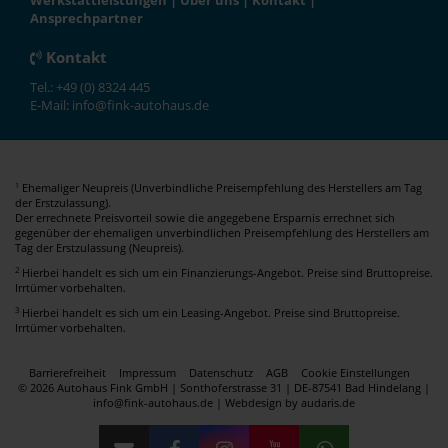
Werkstattleistungen
|
Über uns
|
Kontakt
|
Ansprechpartner
Kontakt
Tel.: +49 (0) 8324 445
E-Mail: info@fink-autohaus.de
Ehemaliger Neupreis (Unverbindliche Preisempfehlung des Herstellers am Tag
1
der Erstzulassung).
Der errechnete Preisvorteil sowie die angegebene Ersparnis errechnet sich
gegenüber der ehemaligen unverbindlichen Preisempfehlung des Herstellers am
Tag der Erstzulassung (Neupreis).
2
Hierbei handelt es sich um ein Finanzierungs-Angebot. Preise sind Bruttopreise.
Irrtümer vorbehalten.
3
Hierbei handelt es sich um ein Leasing-Angebot. Preise sind Bruttopreise.
Irrtümer vorbehalten.
Barrierefreiheit
Impressum
Datenschutz
AGB
Cookie Einstellungen
© 2026 Autohaus Fink GmbH | Sonthoferstrasse 31 | DE-87541 Bad Hindelang |
info@fink-autohaus.de |
Webdesign by audaris.de