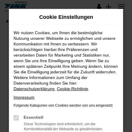
Zum
Hauptinhalt
Cookie Einstellungen
springen
Startseite
Fahrzeugangebote
Lagerfahrzeuge
Wir nutzen Cookies, um Ihnen die bestmögliche
Nutzung unserer Webseite zu ermöglichen und unsere
Kommunikation mit Ihnen zu verbessern. Wir
Fehler: Network Error
berücksichtigen hierbei Ihre Präferenzen und
verarbeiten Daten für Marketing und Statistiken nur,
Beim Laden ist ein Fehler aufgetreten.
wenn Sie uns Ihre Einwilligung geben. Wenn Sie zu
Hier sind ein paar Tipps, die dir helfen können:
einem späteren Zeitpunkt Ihre Meinung ändern, können
Sie die Einwilligung jederzeit für die Zukunft widerrufen.
Überprüfe deine Firewall und deine
Weitere Informationen zum Umfang der
Internetverbindung.
Datenverarbeitung finden Sie hier:
Datenschutzerklärung
,
Cookie-Richtlinie
.
Laden andere Webseiten, zum Beispiel deine
Suchmaschine?
Impressum
Prüfe deine Browsererweiterungen.
Folgende Kategorien von Cookies werden von uns eingesetzt:
Manche Erweiterungen, wie Werbeblocker,
Essentiell
können das Laden bestimmter Seiten
verhindern. Funktioniert die Seite in einem
Diese Technologien sind erforderlich, um die
Kernfunktionalität der Webseite zu gewährleisten.
anderen Browser oder in einem privaten