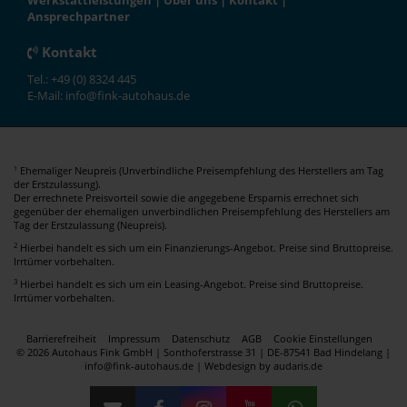
Werkstattleistungen
|
Über uns
|
Kontakt
|
Ansprechpartner
Kontakt
Tel.: +49 (0) 8324 445
E-Mail: info@fink-autohaus.de
Ehemaliger Neupreis (Unverbindliche Preisempfehlung des Herstellers am Tag
1
der Erstzulassung).
Der errechnete Preisvorteil sowie die angegebene Ersparnis errechnet sich
gegenüber der ehemaligen unverbindlichen Preisempfehlung des Herstellers am
Tag der Erstzulassung (Neupreis).
2
Hierbei handelt es sich um ein Finanzierungs-Angebot. Preise sind Bruttopreise.
Irrtümer vorbehalten.
3
Hierbei handelt es sich um ein Leasing-Angebot. Preise sind Bruttopreise.
Irrtümer vorbehalten.
Barrierefreiheit
Impressum
Datenschutz
AGB
Cookie Einstellungen
© 2026 Autohaus Fink GmbH | Sonthoferstrasse 31 | DE-87541 Bad Hindelang |
info@fink-autohaus.de |
Webdesign by audaris.de