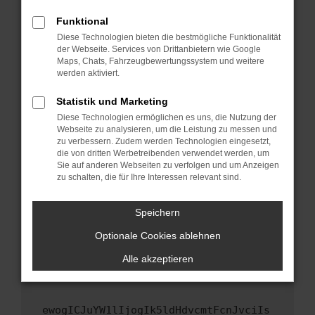
Fenster?
Funktional
Starte dein Gerät neu.
Diese Technologien bieten die bestmögliche Funktionalität
Das kann manchmal helfen, vorübergehende
der Webseite. Services von Drittanbietern wie Google
Maps, Chats, Fahrzeugbewertungssystem und weitere
Probleme zu beheben.
werden aktiviert.
Stelle sicher, dass dein Browser und dein
Betriebssystem auf dem neuesten Stand
Statistik und Marketing
sind.
Diese Technologien ermöglichen es uns, die Nutzung der
Webseite zu analysieren, um die Leistung zu messen und
Veraltete Software birgt nicht nur ein
zu verbessern. Zudem werden Technologien eingesetzt,
Sicherheitsrisiko, sondern kann auch dazu
die von dritten Werbetreibenden verwendet werden, um
führen, dass bestimmte Funktionen nicht mehr
Sie auf anderen Webseiten zu verfolgen und um Anzeigen
unterstützt werden.
zu schalten, die für Ihre Interessen relevant sind.
Wende dich an den Webseitenbetreiber.
Speichern
Wenn du alle oben genannten Schritte versucht
hast, kontaktiere uns bitte. Wir werden
Optionale Cookies ablehnen
versuchen, das Problem zu beheben. Du kannst
Alle akzeptieren
uns diesen Text schicken, um uns bei der
Fehlersuche zu unterstützen:
ewogICJuYW1lIjogIk5ldHdvcmtFcnJvciIs