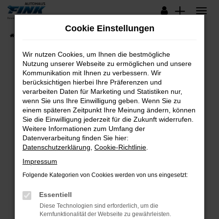
Zum
Hauptinhalt
Cookie Einstellungen
springen
Startseite
Fahrzeugangebote
Lagerfahrzeuge
Wir nutzen Cookies, um Ihnen die bestmögliche
Nutzung unserer Webseite zu ermöglichen und unsere
Kommunikation mit Ihnen zu verbessern. Wir
Fehler: Network Error
berücksichtigen hierbei Ihre Präferenzen und
verarbeiten Daten für Marketing und Statistiken nur,
Beim Laden ist ein Fehler aufgetreten.
wenn Sie uns Ihre Einwilligung geben. Wenn Sie zu
Hier sind ein paar Tipps, die dir helfen können:
einem späteren Zeitpunkt Ihre Meinung ändern, können
Sie die Einwilligung jederzeit für die Zukunft widerrufen.
Überprüfe deine Firewall und deine
Weitere Informationen zum Umfang der
Internetverbindung.
Datenverarbeitung finden Sie hier:
Datenschutzerklärung
,
Cookie-Richtlinie
.
Laden andere Webseiten, zum Beispiel deine
Suchmaschine?
Impressum
Prüfe deine Browsererweiterungen.
Folgende Kategorien von Cookies werden von uns eingesetzt:
Manche Erweiterungen, wie Werbeblocker,
Essentiell
können das Laden bestimmter Seiten
verhindern. Funktioniert die Seite in einem
Diese Technologien sind erforderlich, um die
Kernfunktionalität der Webseite zu gewährleisten.
anderen Browser oder in einem privaten