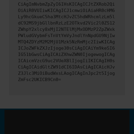
CiAgImNvbmZpZyI6IHsKICAgICJtZXRob2Qi
OiAiR0VUIiwKICAgICJ1cmwiOiAiaHR0cHM6
Ly9hcGkueC5ha3MtcHJvZC5hdWRhcmlzLm5l
dC92MS9jbGllbnRzLzE2OTkvd2Vic2l0ZS12
ZWhpY2xlcy8xMjI2NTElMjMxODMzP2ZpZWxk
PWludGVybmFsTnVtYmVyJndlYnNpdGU9NjIw
MTQ4ZDYzM2M2MjU1Mzk5NzRmMjc2IiwKICAg
ICJoZWFkZXJzIjoge30sCiAgICAiYm9keSI6
IG51bGwsCiAgICAiZXhwZWN0IjogewogICAg
ICAicmVzcG9uc2VUeXBlIjogIiIKICAgIH0s
CiAgICAidGltZW91dCI6IDAsCiAgICAicHJv
Z3Jlc3MiOiBudWxsLAogICAgInJpc2t5Ijog
ZmFsc2UKICB9Cn0=