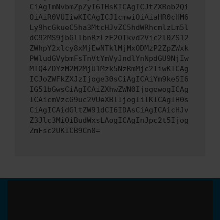
CiAgImNvbmZpZyI6IHsKICAgICJtZXRob2Qi
OiAiR0VUIiwKICAgICJ1cmwiOiAiaHR0cHM6
Ly9hcGkueC5ha3MtcHJvZC5hdWRhcmlzLm5l
dC92MS9jbGllbnRzLzE2OTkvd2Vic2l0ZS12
ZWhpY2xlcy8xMjEwNTklMjMxODMzP2ZpZWxk
PWludGVybmFsTnVtYmVyJndlYnNpdGU9NjIw
MTQ4ZDYzM2M2MjU1Mzk5NzRmMjc2IiwKICAg
ICJoZWFkZXJzIjoge30sCiAgICAiYm9keSI6
IG51bGwsCiAgICAiZXhwZWN0IjogewogICAg
ICAicmVzcG9uc2VUeXBlIjogIiIKICAgIH0s
CiAgICAidGltZW91dCI6IDAsCiAgICAicHJv
Z3Jlc3MiOiBudWxsLAogICAgInJpc2t5Ijog
ZmFsc2UKICB9Cn0=