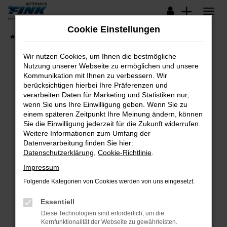
Zum
Hauptinhalt
Cookie Einstellungen
springen
Startseite
Fahrzeugangebote
Lagerfahrzeuge
Wir nutzen Cookies, um Ihnen die bestmögliche
Nutzung unserer Webseite zu ermöglichen und unsere
Kommunikation mit Ihnen zu verbessern. Wir
Fehler: Network Error
berücksichtigen hierbei Ihre Präferenzen und
verarbeiten Daten für Marketing und Statistiken nur,
Beim Laden ist ein Fehler aufgetreten.
wenn Sie uns Ihre Einwilligung geben. Wenn Sie zu
Hier sind ein paar Tipps, die dir helfen können:
einem späteren Zeitpunkt Ihre Meinung ändern, können
Sie die Einwilligung jederzeit für die Zukunft widerrufen.
Überprüfe deine Firewall und deine
Weitere Informationen zum Umfang der
Internetverbindung.
Datenverarbeitung finden Sie hier:
Datenschutzerklärung
,
Cookie-Richtlinie
.
Laden andere Webseiten, zum Beispiel deine
Suchmaschine?
Impressum
Prüfe deine Browsererweiterungen.
Folgende Kategorien von Cookies werden von uns eingesetzt:
Manche Erweiterungen, wie Werbeblocker,
Essentiell
können das Laden bestimmter Seiten
verhindern. Funktioniert die Seite in einem
Diese Technologien sind erforderlich, um die
Kernfunktionalität der Webseite zu gewährleisten.
anderen Browser oder in einem privaten