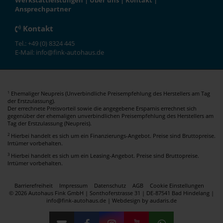
Werkstattleistungen
|
Über uns
|
Kontakt
|
Ansprechpartner
Kontakt
Tel.: +49 (0) 8324 445
E-Mail: info@fink-autohaus.de
Ehemaliger Neupreis (Unverbindliche Preisempfehlung des Herstellers am Tag
1
der Erstzulassung).
Der errechnete Preisvorteil sowie die angegebene Ersparnis errechnet sich
gegenüber der ehemaligen unverbindlichen Preisempfehlung des Herstellers am
Tag der Erstzulassung (Neupreis).
2
Hierbei handelt es sich um ein Finanzierungs-Angebot. Preise sind Bruttopreise.
Irrtümer vorbehalten.
3
Hierbei handelt es sich um ein Leasing-Angebot. Preise sind Bruttopreise.
Irrtümer vorbehalten.
Barrierefreiheit
Impressum
Datenschutz
AGB
Cookie Einstellungen
© 2026 Autohaus Fink GmbH | Sonthoferstrasse 31 | DE-87541 Bad Hindelang |
info@fink-autohaus.de |
Webdesign by audaris.de