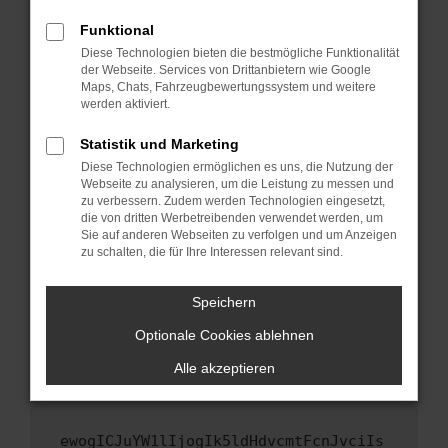
Fenster?
Funktional
Starte dein Gerät neu.
Diese Technologien bieten die bestmögliche Funktionalität
Das kann manchmal helfen, vorübergehende
der Webseite. Services von Drittanbietern wie Google
Maps, Chats, Fahrzeugbewertungssystem und weitere
Probleme zu beheben.
werden aktiviert.
Stelle sicher, dass dein Browser und dein
Betriebssystem auf dem neuesten Stand
Statistik und Marketing
sind.
Diese Technologien ermöglichen es uns, die Nutzung der
Webseite zu analysieren, um die Leistung zu messen und
Veraltete Software birgt nicht nur ein
zu verbessern. Zudem werden Technologien eingesetzt,
Sicherheitsrisiko, sondern kann auch dazu
die von dritten Werbetreibenden verwendet werden, um
führen, dass bestimmte Funktionen nicht mehr
Sie auf anderen Webseiten zu verfolgen und um Anzeigen
unterstützt werden.
zu schalten, die für Ihre Interessen relevant sind.
Wende dich an den Webseitenbetreiber.
Speichern
Wenn du alle oben genannten Schritte versucht
hast, kontaktiere uns bitte. Wir werden
Optionale Cookies ablehnen
versuchen, das Problem zu beheben. Du kannst
Alle akzeptieren
uns diesen Text schicken, um uns bei der
Fehlersuche zu unterstützen:
ewogICJuYW1lIjogIk5ldHdvcmtFcnJvciIs