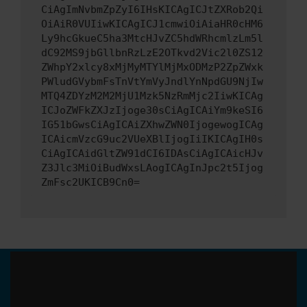
CiAgImNvbmZpZyI6IHsKICAgICJtZXRob2Qi
OiAiR0VUIiwKICAgICJ1cmwiOiAiaHR0cHM6
Ly9hcGkueC5ha3MtcHJvZC5hdWRhcmlzLm5l
dC92MS9jbGllbnRzLzE2OTkvd2Vic2l0ZS12
ZWhpY2xlcy8xMjMyMTYlMjMxODMzP2ZpZWxk
PWludGVybmFsTnVtYmVyJndlYnNpdGU9NjIw
MTQ4ZDYzM2M2MjU1Mzk5NzRmMjc2IiwKICAg
ICJoZWFkZXJzIjoge30sCiAgICAiYm9keSI6
IG51bGwsCiAgICAiZXhwZWN0IjogewogICAg
ICAicmVzcG9uc2VUeXBlIjogIiIKICAgIH0s
CiAgICAidGltZW91dCI6IDAsCiAgICAicHJv
Z3Jlc3MiOiBudWxsLAogICAgInJpc2t5Ijog
ZmFsc2UKICB9Cn0=