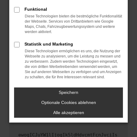
Fenster?
Funktional
Starte dein Gerät neu.
Diese Technologien bieten die bestmögliche Funktionalität
Das kann manchmal helfen, vorübergehende
der Webseite. Services von Drittanbietern wie Google
Maps, Chats, Fahrzeugbewertungssystem und weitere
Probleme zu beheben.
werden aktiviert.
Stelle sicher, dass dein Browser und dein
Betriebssystem auf dem neuesten Stand
Statistik und Marketing
sind.
Diese Technologien ermöglichen es uns, die Nutzung der
Webseite zu analysieren, um die Leistung zu messen und
Veraltete Software birgt nicht nur ein
zu verbessern. Zudem werden Technologien eingesetzt,
Sicherheitsrisiko, sondern kann auch dazu
die von dritten Werbetreibenden verwendet werden, um
führen, dass bestimmte Funktionen nicht mehr
Sie auf anderen Webseiten zu verfolgen und um Anzeigen
unterstützt werden.
zu schalten, die für Ihre Interessen relevant sind.
Wende dich an den Webseitenbetreiber.
Speichern
Wenn du alle oben genannten Schritte versucht
hast, kontaktiere uns bitte. Wir werden
Optionale Cookies ablehnen
versuchen, das Problem zu beheben. Du kannst
Alle akzeptieren
uns diesen Text schicken, um uns bei der
Fehlersuche zu unterstützen:
ewogICJuYW1lIjogIk5ldHdvcmtFcnJvciIs