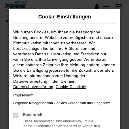
Zum
Hauptinhalt
Cookie Einstellungen
springen
Startseite
Fahrzeugangebote
Lagerfahrzeuge
Wir nutzen Cookies, um Ihnen die bestmögliche
Nutzung unserer Webseite zu ermöglichen und unsere
Kommunikation mit Ihnen zu verbessern. Wir
Fehler: Network Error
berücksichtigen hierbei Ihre Präferenzen und
verarbeiten Daten für Marketing und Statistiken nur,
Beim Laden ist ein Fehler aufgetreten.
wenn Sie uns Ihre Einwilligung geben. Wenn Sie zu
Hier sind ein paar Tipps, die dir helfen können:
einem späteren Zeitpunkt Ihre Meinung ändern, können
Sie die Einwilligung jederzeit für die Zukunft widerrufen.
Überprüfe deine Firewall und deine
Weitere Informationen zum Umfang der
Internetverbindung.
Datenverarbeitung finden Sie hier:
Datenschutzerklärung
,
Cookie-Richtlinie
.
Laden andere Webseiten, zum Beispiel deine
Suchmaschine?
Impressum
Prüfe deine Browsererweiterungen.
Folgende Kategorien von Cookies werden von uns eingesetzt:
Manche Erweiterungen, wie Werbeblocker,
Essentiell
können das Laden bestimmter Seiten
verhindern. Funktioniert die Seite in einem
Diese Technologien sind erforderlich, um die
Kernfunktionalität der Webseite zu gewährleisten.
anderen Browser oder in einem privaten