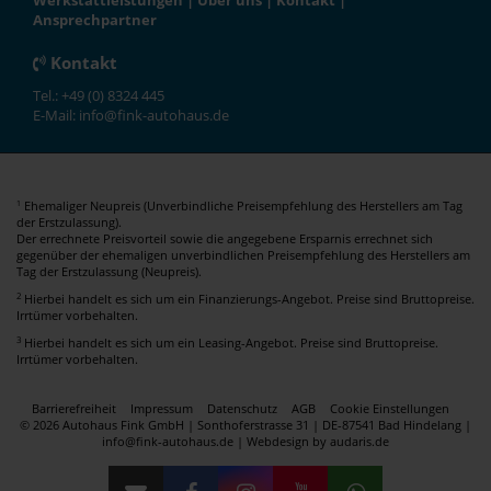
Werkstattleistungen
|
Über uns
|
Kontakt
|
Ansprechpartner
Kontakt
Tel.: +49 (0) 8324 445
E-Mail: info@fink-autohaus.de
Ehemaliger Neupreis (Unverbindliche Preisempfehlung des Herstellers am Tag
1
der Erstzulassung).
Der errechnete Preisvorteil sowie die angegebene Ersparnis errechnet sich
gegenüber der ehemaligen unverbindlichen Preisempfehlung des Herstellers am
Tag der Erstzulassung (Neupreis).
2
Hierbei handelt es sich um ein Finanzierungs-Angebot. Preise sind Bruttopreise.
Irrtümer vorbehalten.
3
Hierbei handelt es sich um ein Leasing-Angebot. Preise sind Bruttopreise.
Irrtümer vorbehalten.
Barrierefreiheit
Impressum
Datenschutz
AGB
Cookie Einstellungen
© 2026 Autohaus Fink GmbH | Sonthoferstrasse 31 | DE-87541 Bad Hindelang |
info@fink-autohaus.de |
Webdesign by audaris.de