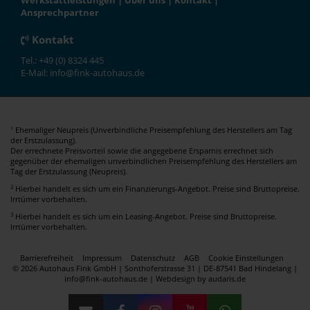
Werkstattleistungen
|
Über uns
|
Kontakt
|
Ansprechpartner
Kontakt
Tel.: +49 (0) 8324 445
E-Mail: info@fink-autohaus.de
Ehemaliger Neupreis (Unverbindliche Preisempfehlung des Herstellers am Tag
1
der Erstzulassung).
Der errechnete Preisvorteil sowie die angegebene Ersparnis errechnet sich
gegenüber der ehemaligen unverbindlichen Preisempfehlung des Herstellers am
Tag der Erstzulassung (Neupreis).
2
Hierbei handelt es sich um ein Finanzierungs-Angebot. Preise sind Bruttopreise.
Irrtümer vorbehalten.
3
Hierbei handelt es sich um ein Leasing-Angebot. Preise sind Bruttopreise.
Irrtümer vorbehalten.
Barrierefreiheit
Impressum
Datenschutz
AGB
Cookie Einstellungen
© 2026 Autohaus Fink GmbH | Sonthoferstrasse 31 | DE-87541 Bad Hindelang |
info@fink-autohaus.de |
Webdesign by audaris.de