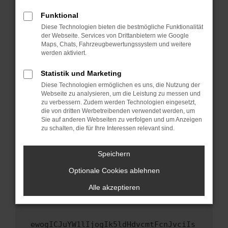
Fenster?
Funktional
Starte dein Gerät neu.
Diese Technologien bieten die bestmögliche Funktionalität
Das kann manchmal helfen, vorübergehende
der Webseite. Services von Drittanbietern wie Google
Maps, Chats, Fahrzeugbewertungssystem und weitere
Probleme zu beheben.
werden aktiviert.
Stelle sicher, dass dein Browser und dein
Betriebssystem auf dem neuesten Stand
Statistik und Marketing
sind.
Diese Technologien ermöglichen es uns, die Nutzung der
Webseite zu analysieren, um die Leistung zu messen und
Veraltete Software birgt nicht nur ein
zu verbessern. Zudem werden Technologien eingesetzt,
Sicherheitsrisiko, sondern kann auch dazu
die von dritten Werbetreibenden verwendet werden, um
führen, dass bestimmte Funktionen nicht mehr
Sie auf anderen Webseiten zu verfolgen und um Anzeigen
unterstützt werden.
zu schalten, die für Ihre Interessen relevant sind.
Wende dich an den Webseitenbetreiber.
Speichern
Wenn du alle oben genannten Schritte versucht
hast, kontaktiere uns bitte. Wir werden
Optionale Cookies ablehnen
versuchen, das Problem zu beheben. Du kannst
Alle akzeptieren
uns diesen Text schicken, um uns bei der
Fehlersuche zu unterstützen:
ewogICJuYW1lIjogIk5ldHdvcmtFcnJvciIs