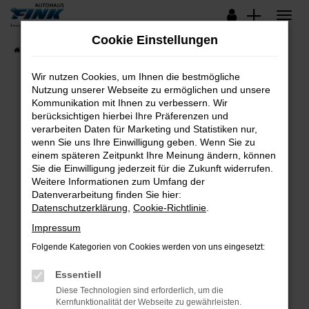
Zum
Hauptinhalt
Cookie Einstellungen
springen
Startseite
Fahrzeugangebote
Lagerfahrzeuge
Wir nutzen Cookies, um Ihnen die bestmögliche
Nutzung unserer Webseite zu ermöglichen und unsere
Kommunikation mit Ihnen zu verbessern. Wir
Fehler: Network Error
berücksichtigen hierbei Ihre Präferenzen und
verarbeiten Daten für Marketing und Statistiken nur,
Beim Laden ist ein Fehler aufgetreten.
wenn Sie uns Ihre Einwilligung geben. Wenn Sie zu
Hier sind ein paar Tipps, die dir helfen können:
einem späteren Zeitpunkt Ihre Meinung ändern, können
Sie die Einwilligung jederzeit für die Zukunft widerrufen.
Überprüfe deine Firewall und deine
Weitere Informationen zum Umfang der
Internetverbindung.
Datenverarbeitung finden Sie hier:
Datenschutzerklärung
,
Cookie-Richtlinie
.
Laden andere Webseiten, zum Beispiel deine
Suchmaschine?
Impressum
Prüfe deine Browsererweiterungen.
Folgende Kategorien von Cookies werden von uns eingesetzt:
Manche Erweiterungen, wie Werbeblocker,
Essentiell
können das Laden bestimmter Seiten
verhindern. Funktioniert die Seite in einem
Diese Technologien sind erforderlich, um die
Kernfunktionalität der Webseite zu gewährleisten.
anderen Browser oder in einem privaten