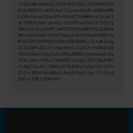
CiAgImNvbmZpZyI6IHsKICAgICJtZXRob2Qi
OiAiR0VUIiwKICAgICJ1cmwiOiAiaHR0cHM6
Ly9hcGkueC5ha3MtcHJvZC5hdWRhcmlzLm5l
dC92MS9jbGllbnRzLzE2OTkvd2Vic2l0ZS12
ZWhpY2xlcy8xMTcwMTElMjMxODMzP2ZpZWxk
PWludGVybmFsTnVtYmVyJndlYnNpdGU9NjIw
MTQ4ZDYzM2M2MjU1Mzk5NzRmMjc2IiwKICAg
ICJoZWFkZXJzIjoge30sCiAgICAiYm9keSI6
IG51bGwsCiAgICAiZXhwZWN0IjogewogICAg
ICAicmVzcG9uc2VUeXBlIjogIiIKICAgIH0s
CiAgICAidGltZW91dCI6IDAsCiAgICAicHJv
Z3Jlc3MiOiBudWxsLAogICAgInJpc2t5Ijog
ZmFsc2UKICB9Cn0=