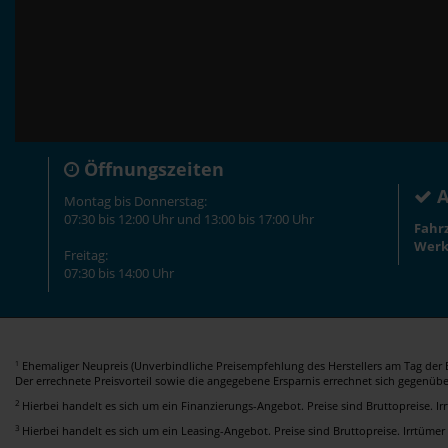
Öffnungszeiten
A
Montag bis Donnerstag:
07:30 bis 12:00 Uhr und 13:00 bis 17:00 Uhr
Fahr
Werk
Freitag:
07:30 bis 14:00 Uhr
Ehemaliger Neupreis (Unverbindliche Preisempfehlung des Herstellers am Tag der E
1
Der errechnete Preisvorteil sowie die angegebene Ersparnis errechnet sich gegenüb
2
Hierbei handelt es sich um ein Finanzierungs-Angebot. Preise sind Bruttopreise. I
3
Hierbei handelt es sich um ein Leasing-Angebot. Preise sind Bruttopreise. Irrtümer