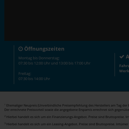
Öffnungszeiten
A
Montag bis Donnerstag:
07:30 bis 12:00 Uhr und 13:00 bis 17:00 Uhr
Fahr
Werk
Freitag:
07:30 bis 14:00 Uhr
Ehemaliger Neupreis (Unverbindliche Preisempfehlung des Herstellers am Tag der E
1
Der errechnete Preisvorteil sowie die angegebene Ersparnis errechnet sich gegenüb
2
Hierbei handelt es sich um ein Finanzierungs-Angebot. Preise sind Bruttopreise. I
3
Hierbei handelt es sich um ein Leasing-Angebot. Preise sind Bruttopreise. Irrtümer