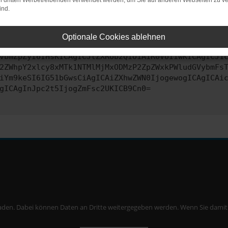
on dritten Werbetreibenden verwendet werden, um Sie auf anderen Webseiten zu ve
ind.
ontaktiere uns bitte. Wir werden versuchen, das Problem zu behe
Optionale Cookies ablehnen
vbmZpZyI6IHsKICAgICJtZXRob2QiOiAiR0VUIiwKICAgICJ1
2ZWhpY2xlcy8xMTk1NTMlMjMxODMzP2ZpZWxkPWludGVybmFs
iYm9keSI6IG51bGwsCiAgICAiZXhwZWN0IjogewogICAgICAi
gICAgInJpc2t5IjogZmFsc2UKICB9Cn0=
aden. Dabei können Daten an Dritte weitergegeben werden. Wenn Sie damit ei