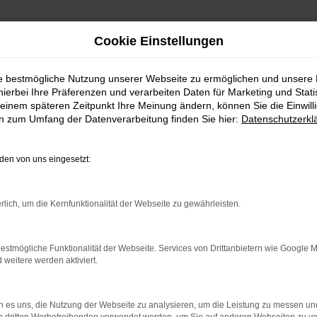
Cookie Einstellungen
ie bestmögliche Nutzung unserer Webseite zu ermöglichen und unsere
hierbei Ihre Präferenzen und verarbeiten Daten für Marketing und Stati
einem späteren Zeitpunkt Ihre Meinung ändern, können Sie die Einwillig
en zum Umfang der Datenverarbeitung finden Sie hier:
Datenschutzerkl
en von uns eingesetzt:
indung.
hine?
rlich, um die Kernfunktionalität der Webseite zu gewährleisten.
aden bestimmter Seiten verhindern. Funktioniert die Seite in e
estmögliche Funktionalität der Webseite. Services von Drittanbietern wie Google 
eitere werden aktiviert.
 zu beheben.
bssystem auf dem neuesten Stand sind.
 es uns, die Nutzung der Webseite zu analysieren, um die Leistung zu messen u
ko, sondern kann auch dazu führen, dass bestimmte Funktionen nic