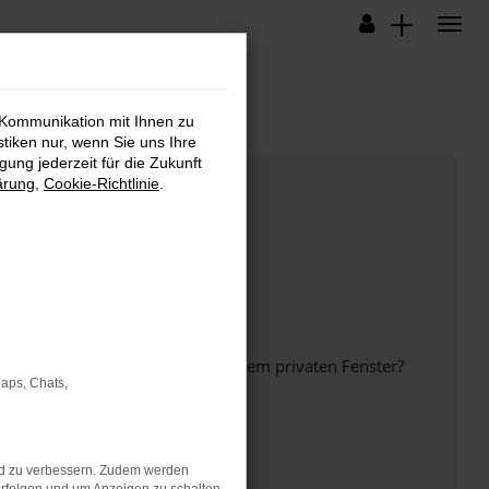
 Kommunikation mit Ihnen zu
stiken nur, wenn Sie uns Ihre
ung jederzeit für die Zukunft
ärung
,
Cookie-Richtlinie
.
inem anderen Browser oder in einem privaten Fenster?
Maps, Chats,
nd zu verbessern. Zudem werden
ht mehr unterstützt werden.