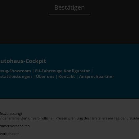
Bestätigen
utohaus-Cockpit
zeug-Showroom
|
EU-Fahrzeuge Konfigurator
|
stattleistungen
|
Über uns
|
Kontakt
|
Ansprechpartner
rstzulassung).
er der ehemaligen unverbindlichen Preisempfehlung des Herstellers am Tag der Erstzula
rrtümer vorbehalten.
 vorbehalten.