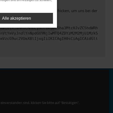
rfolgen und um Anzeigen zu schalten,
ben. Du kannst uns diesen Text schicken, um uns bei der
Alle akzeptieren
cmwiOiAiaHR0cHM6Ly9hcGkueC5ha3MtcHJvZC5hdWRh
TnVtYmVyJndlYnNpdGU9NjIwMTQ4ZDYzM2M2MjU1Mzk5
cmVzcG9uc2VUeXBlIjogIiIKICAgIH0sCiAgICAidGlt
nverstanden sind, klicken Sie bitte auf "Bestätigen".