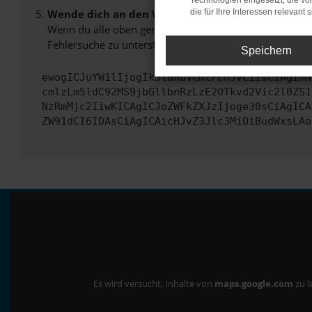
Technologien eingesetzt, die v
Wende dich an den Webseitenbetreiber.
die für Ihre Interessen relevant s
Wenn du alle oben genannten Schritte versucht hast, k
Fehlersuche zu unterstützen:
Speichern
ewogICJuYW1lIjogIk5ldHdvcmtFcnJvciIsCiAgImN
cmlzLm5ldC92MS9jbGllbnRzLzE2OTkvd2Vic2l0ZS1
NzRmMjc2IiwKICAgICJoZWFkZXJzIjoge30sCiAgICA
ZW91dCI6IDAsCiAgICAicHJvZ3Jlc3MiOiBudWxsLAo
Es wird versucht, Inhalte von
maps.google.com
zu l