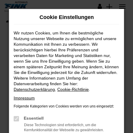
Zum
Hauptinhalt
Cookie Einstellungen
springen
Startseite
Fahrzeugangebote
Lagerfahrzeuge
Wir nutzen Cookies, um Ihnen die bestmögliche
Nutzung unserer Webseite zu ermöglichen und unsere
Kommunikation mit Ihnen zu verbessern. Wir
Fehler: Network Error
berücksichtigen hierbei Ihre Präferenzen und
verarbeiten Daten für Marketing und Statistiken nur,
Beim Laden ist ein Fehler aufgetreten.
wenn Sie uns Ihre Einwilligung geben. Wenn Sie zu
Hier sind ein paar Tipps, die dir helfen können:
einem späteren Zeitpunkt Ihre Meinung ändern, können
Sie die Einwilligung jederzeit für die Zukunft widerrufen.
Überprüfe deine Firewall und deine
Weitere Informationen zum Umfang der
Internetverbindung.
Datenverarbeitung finden Sie hier:
Datenschutzerklärung
,
Cookie-Richtlinie
.
Laden andere Webseiten, zum Beispiel deine
Suchmaschine?
Impressum
Prüfe deine Browsererweiterungen.
Folgende Kategorien von Cookies werden von uns eingesetzt:
Manche Erweiterungen, wie Werbeblocker,
Essentiell
können das Laden bestimmter Seiten
verhindern. Funktioniert die Seite in einem
Diese Technologien sind erforderlich, um die
Kernfunktionalität der Webseite zu gewährleisten.
anderen Browser oder in einem privaten