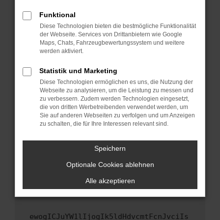
Fenster?
Funktional
Starte dein Gerät neu.
Diese Technologien bieten die bestmögliche Funktionalität
Das kann manchmal helfen, vorübergehende
der Webseite. Services von Drittanbietern wie Google
Maps, Chats, Fahrzeugbewertungssystem und weitere
Probleme zu beheben.
werden aktiviert.
Stelle sicher, dass dein Browser und dein
Betriebssystem auf dem neuesten Stand
Statistik und Marketing
sind.
Diese Technologien ermöglichen es uns, die Nutzung der
Webseite zu analysieren, um die Leistung zu messen und
Veraltete Software birgt nicht nur ein
zu verbessern. Zudem werden Technologien eingesetzt,
Sicherheitsrisiko, sondern kann auch dazu
die von dritten Werbetreibenden verwendet werden, um
führen, dass bestimmte Funktionen nicht mehr
Sie auf anderen Webseiten zu verfolgen und um Anzeigen
unterstützt werden.
zu schalten, die für Ihre Interessen relevant sind.
Wende dich an den Webseitenbetreiber.
Speichern
Wenn du alle oben genannten Schritte versucht
hast, kontaktiere uns bitte. Wir werden
Optionale Cookies ablehnen
versuchen, das Problem zu beheben. Du kannst
Alle akzeptieren
uns diesen Text schicken, um uns bei der
Fehlersuche zu unterstützen:
ewogICJuYW1lIjogIk5ldHdvcmtFcnJvciIs