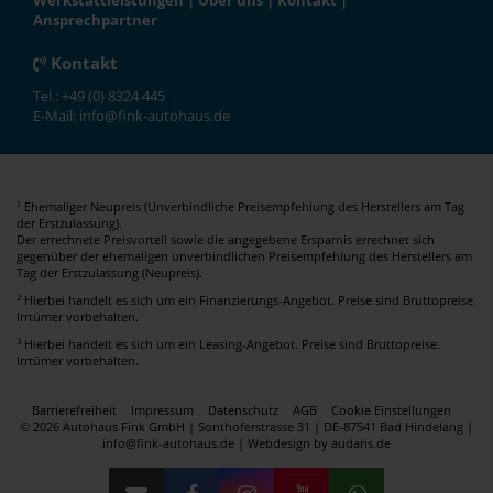
Werkstattleistungen
|
Über uns
|
Kontakt
|
Ansprechpartner
Kontakt
Tel.: +49 (0) 8324 445
E-Mail: info@fink-autohaus.de
Ehemaliger Neupreis (Unverbindliche Preisempfehlung des Herstellers am Tag
1
der Erstzulassung).
Der errechnete Preisvorteil sowie die angegebene Ersparnis errechnet sich
gegenüber der ehemaligen unverbindlichen Preisempfehlung des Herstellers am
Tag der Erstzulassung (Neupreis).
2
Hierbei handelt es sich um ein Finanzierungs-Angebot. Preise sind Bruttopreise.
Irrtümer vorbehalten.
3
Hierbei handelt es sich um ein Leasing-Angebot. Preise sind Bruttopreise.
Irrtümer vorbehalten.
Barrierefreiheit
Impressum
Datenschutz
AGB
Cookie Einstellungen
© 2026 Autohaus Fink GmbH | Sonthoferstrasse 31 | DE-87541 Bad Hindelang |
info@fink-autohaus.de |
Webdesign by audaris.de