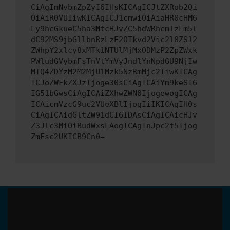
CiAgImNvbmZpZyI6IHsKICAgICJtZXRob2Qi
OiAiR0VUIiwKICAgICJ1cmwiOiAiaHR0cHM6
Ly9hcGkueC5ha3MtcHJvZC5hdWRhcmlzLm5l
dC92MS9jbGllbnRzLzE2OTkvd2Vic2l0ZS12
ZWhpY2xlcy8xMTk1NTUlMjMxODMzP2ZpZWxk
PWludGVybmFsTnVtYmVyJndlYnNpdGU9NjIw
MTQ4ZDYzM2M2MjU1Mzk5NzRmMjc2IiwKICAg
ICJoZWFkZXJzIjoge30sCiAgICAiYm9keSI6
IG51bGwsCiAgICAiZXhwZWN0IjogewogICAg
ICAicmVzcG9uc2VUeXBlIjogIiIKICAgIH0s
CiAgICAidGltZW91dCI6IDAsCiAgICAicHJv
Z3Jlc3MiOiBudWxsLAogICAgInJpc2t5Ijog
ZmFsc2UKICB9Cn0=