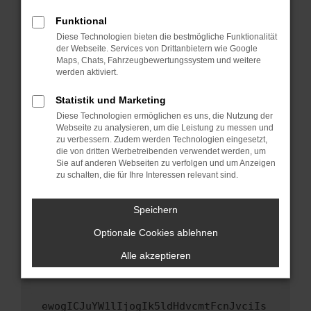
Fenster?
Funktional
Starte dein Gerät neu.
Diese Technologien bieten die bestmögliche Funktionalität
Das kann manchmal helfen, vorübergehende
der Webseite. Services von Drittanbietern wie Google
Maps, Chats, Fahrzeugbewertungssystem und weitere
Probleme zu beheben.
werden aktiviert.
Stelle sicher, dass dein Browser und dein
Betriebssystem auf dem neuesten Stand
Statistik und Marketing
sind.
Diese Technologien ermöglichen es uns, die Nutzung der
Webseite zu analysieren, um die Leistung zu messen und
Veraltete Software birgt nicht nur ein
zu verbessern. Zudem werden Technologien eingesetzt,
Sicherheitsrisiko, sondern kann auch dazu
die von dritten Werbetreibenden verwendet werden, um
führen, dass bestimmte Funktionen nicht mehr
Sie auf anderen Webseiten zu verfolgen und um Anzeigen
unterstützt werden.
zu schalten, die für Ihre Interessen relevant sind.
Wende dich an den Webseitenbetreiber.
Speichern
Wenn du alle oben genannten Schritte versucht
hast, kontaktiere uns bitte. Wir werden
Optionale Cookies ablehnen
versuchen, das Problem zu beheben. Du kannst
Alle akzeptieren
uns diesen Text schicken, um uns bei der
Fehlersuche zu unterstützen:
ewogICJuYW1lIjogIk5ldHdvcmtFcnJvciIs