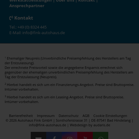
Werkstattleistungen
|
Über uns
|
Kontakt
|
Ansprechpartner
Kontakt
Tel.: +49 (0) 8324 445
E-Mail: info@fink-autohaus.de
Ehemaliger Neupreis (Unverbindliche Preisempfehlung des Herstellers am Tag
1
der Erstzulassung).
Der errechnete Preisvorteil sowie die angegebene Ersparnis errechnet sich
gegenüber der ehemaligen unverbindlichen Preisempfehlung des Herstellers am
Tag der Erstzulassung (Neupreis).
2
Hierbei handelt es sich um ein Finanzierungs-Angebot. Preise sind Bruttopreise.
Irrtümer vorbehalten.
3
Hierbei handelt es sich um ein Leasing-Angebot. Preise sind Bruttopreise.
Irrtümer vorbehalten.
Barrierefreiheit
Impressum
Datenschutz
AGB
Cookie Einstellungen
© 2026 Autohaus Fink GmbH | Sonthoferstrasse 31 | DE-87541 Bad Hindelang |
info@fink-autohaus.de |
Webdesign by audaris.de