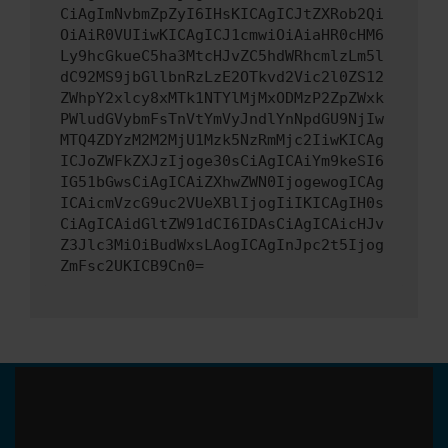
CiAgImNvbmZpZyI6IHsKICAgICJtZXRob2Qi
OiAiR0VUIiwKICAgICJ1cmwiOiAiaHR0cHM6
Ly9hcGkueC5ha3MtcHJvZC5hdWRhcmlzLm5l
dC92MS9jbGllbnRzLzE2OTkvd2Vic2l0ZS12
ZWhpY2xlcy8xMTk1NTYlMjMxODMzP2ZpZWxk
PWludGVybmFsTnVtYmVyJndlYnNpdGU9NjIw
MTQ4ZDYzM2M2MjU1Mzk5NzRmMjc2IiwKICAg
ICJoZWFkZXJzIjoge30sCiAgICAiYm9keSI6
IG51bGwsCiAgICAiZXhwZWN0IjogewogICAg
ICAicmVzcG9uc2VUeXBlIjogIiIKICAgIH0s
CiAgICAidGltZW91dCI6IDAsCiAgICAicHJv
Z3Jlc3MiOiBudWxsLAogICAgInJpc2t5Ijog
ZmFsc2UKICB9Cn0=