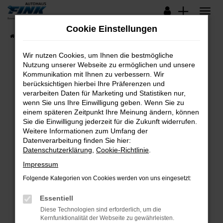
Zum
Hauptinhalt
Cookie Einstellungen
springen
Startseite
Fahrzeugangebote
Lagerfahrzeuge
Wir nutzen Cookies, um Ihnen die bestmögliche
Nutzung unserer Webseite zu ermöglichen und unsere
Kommunikation mit Ihnen zu verbessern. Wir
Fehler: Network Error
berücksichtigen hierbei Ihre Präferenzen und
verarbeiten Daten für Marketing und Statistiken nur,
Beim Laden ist ein Fehler aufgetreten.
wenn Sie uns Ihre Einwilligung geben. Wenn Sie zu
Hier sind ein paar Tipps, die dir helfen können:
einem späteren Zeitpunkt Ihre Meinung ändern, können
Sie die Einwilligung jederzeit für die Zukunft widerrufen.
Überprüfe deine Firewall und deine
Weitere Informationen zum Umfang der
Internetverbindung.
Datenverarbeitung finden Sie hier:
Datenschutzerklärung
,
Cookie-Richtlinie
.
Laden andere Webseiten, zum Beispiel deine
Suchmaschine?
Impressum
Prüfe deine Browsererweiterungen.
Folgende Kategorien von Cookies werden von uns eingesetzt:
Manche Erweiterungen, wie Werbeblocker,
Essentiell
können das Laden bestimmter Seiten
verhindern. Funktioniert die Seite in einem
Diese Technologien sind erforderlich, um die
Kernfunktionalität der Webseite zu gewährleisten.
anderen Browser oder in einem privaten