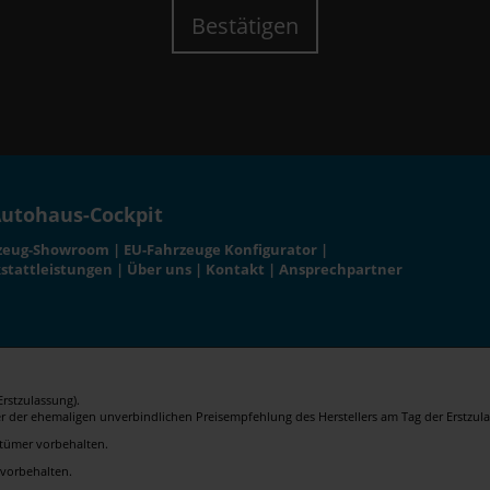
Bestätigen
utohaus-Cockpit
zeug-Showroom
|
EU-Fahrzeuge Konfigurator
|
stattleistungen
|
Über uns
|
Kontakt
|
Ansprechpartner
rstzulassung).
er der ehemaligen unverbindlichen Preisempfehlung des Herstellers am Tag der Erstzula
rrtümer vorbehalten.
 vorbehalten.