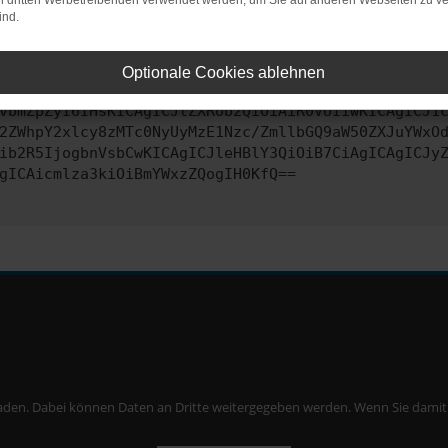
on dritten Werbetreibenden verwendet werden, um Sie auf anderen Webseiten zu ve
ind.
ontaktiere uns bitte. Wir werden versuchen, das Problem zu behe
Optionale Cookies ablehnen
vbmZpZyI6IHsKICAgICJtZXRob2QiOiAiR0VUIiwKICAgICJ1
2ZWhpY2xlcy8zMTc0NyUyMzE1Nzc/ZmllbGQ9aW50ZXJuYWxO
ib2R5IjogbnVsbCwKICAgICJleHBlY3QiOiB7CiAgICAgICJy
gICAicmlza3kiOiBmYWxzZQogIH0KfQ==
aden. Dabei können Daten an Dritte weitergegeben werden. Wenn Sie damit ei