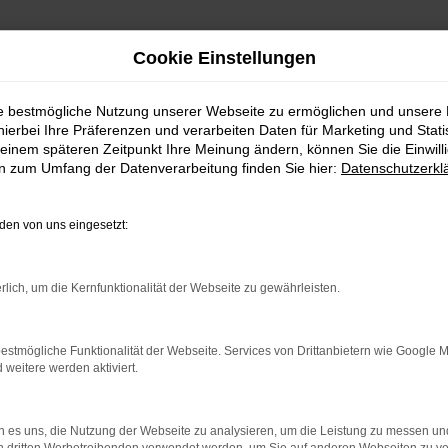
Cookie Einstellungen
ie bestmögliche Nutzung unserer Webseite zu ermöglichen und unsere
hierbei Ihre Präferenzen und verarbeiten Daten für Marketing und Stati
einem späteren Zeitpunkt Ihre Meinung ändern, können Sie die Einwillig
en zum Umfang der Datenverarbeitung finden Sie hier:
Datenschutzerkl
en von uns eingesetzt:
indung.
hine?
rlich, um die Kernfunktionalität der Webseite zu gewährleisten.
aden bestimmter Seiten verhindern. Funktioniert die Seite in e
estmögliche Funktionalität der Webseite. Services von Drittanbietern wie Google 
eitere werden aktiviert.
 zu beheben.
bssystem auf dem neuesten Stand sind.
 es uns, die Nutzung der Webseite zu analysieren, um die Leistung zu messen u
ko, sondern kann auch dazu führen, dass bestimmte Funktionen nic