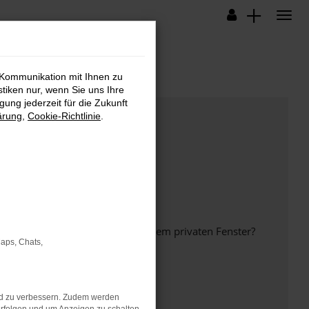
 Kommunikation mit Ihnen zu
stiken nur, wenn Sie uns Ihre
ung jederzeit für die Zukunft
ärung
,
Cookie-Richtlinie
.
inem anderen Browser oder in einem privaten Fenster?
Maps, Chats,
nd zu verbessern. Zudem werden
ht mehr unterstützt werden.