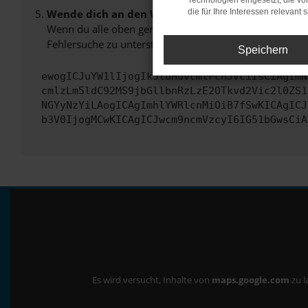
Technologien eingesetzt, die v
Wende dich an den Webseitenbetreiber.
die für Ihre Interessen relevant s
Wenn du alle oben genannten Schritte versucht hast, k
Fehlersuche zu unterstützen:
Speichern
ewogICJuYW1lIjogIk5ldHdvcmtFcnJvciIsCiAgImN
cmlzLm5ldC92MS9jbGllbnRzLzE2OTkvd2Vic2l0ZS1
NGYyNzYiLAogICAgImhlYWRlcnMiOiB7fSwKICAgICJ
b3V0IjogMCwKICAgICJwcm9ncmVzcyI6IG51bGwsCiA
Es wird versucht, Inhalte von
maps.google.com
zu l