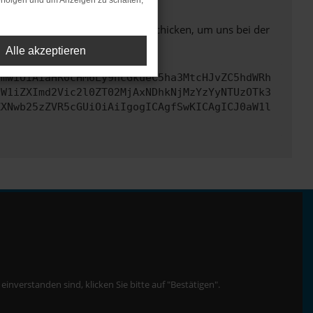
rfolgen und um Anzeigen zu schalten,
ben. Du kannst uns diesen Text schicken, um uns bei der
Alle akzeptieren
cmwiOiAiaHR0cHM6Ly9hcGkueC5ha3MtcHJvZC5hdWRh
dW1iZXImd2Vic2l0ZT02MjAxNDhkNjMzYzYyNTUzOTk3
ZXNwb25zZVR5cGUiOiAiIgogICAgfSwKICAgICJ0aW1l
nverstanden sind, klicken Sie bitte auf "Bestätigen".