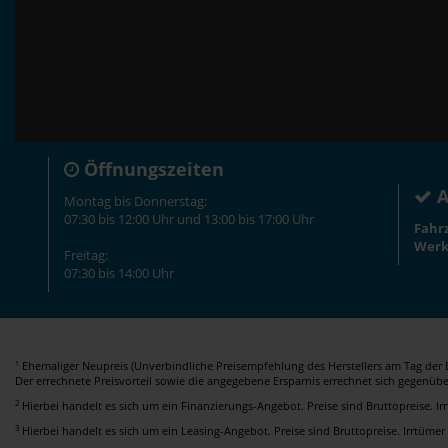
Öffnungszeiten
A
Montag bis Donnerstag:
07:30 bis 12:00 Uhr und 13:00 bis 17:00 Uhr
Fahr
Werk
Freitag:
07:30 bis 14:00 Uhr
Ehemaliger Neupreis (Unverbindliche Preisempfehlung des Herstellers am Tag der E
1
Der errechnete Preisvorteil sowie die angegebene Ersparnis errechnet sich gegenüb
2
Hierbei handelt es sich um ein Finanzierungs-Angebot. Preise sind Bruttopreise. I
3
Hierbei handelt es sich um ein Leasing-Angebot. Preise sind Bruttopreise. Irrtümer