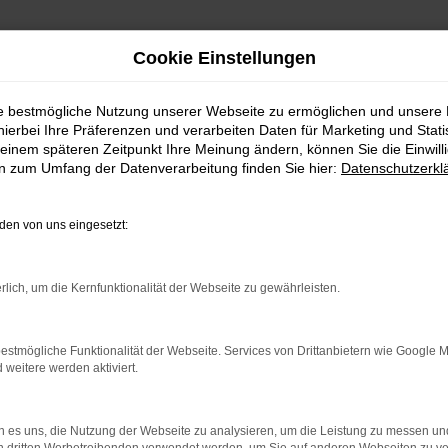
Cookie Einstellungen
ie bestmögliche Nutzung unserer Webseite zu ermöglichen und unsere
hierbei Ihre Präferenzen und verarbeiten Daten für Marketing und Stati
einem späteren Zeitpunkt Ihre Meinung ändern, können Sie die Einwillig
en zum Umfang der Datenverarbeitung finden Sie hier:
Datenschutzerkl
en von uns eingesetzt:
indung.
hine?
rlich, um die Kernfunktionalität der Webseite zu gewährleisten.
aden bestimmter Seiten verhindern. Funktioniert die Seite in e
estmögliche Funktionalität der Webseite. Services von Drittanbietern wie Google 
eitere werden aktiviert.
 zu beheben.
bssystem auf dem neuesten Stand sind.
 es uns, die Nutzung der Webseite zu analysieren, um die Leistung zu messen u
ko, sondern kann auch dazu führen, dass bestimmte Funktionen nic