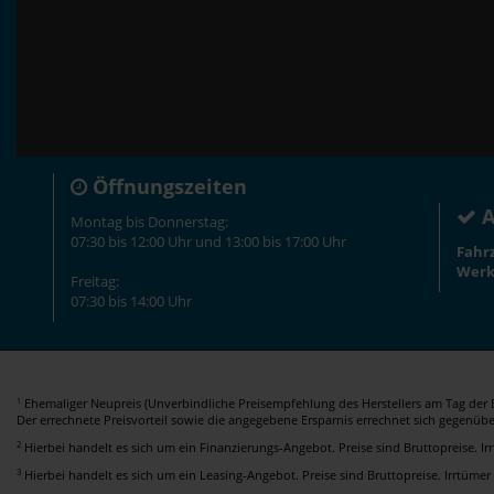
Öffnungszeiten
A
Montag bis Donnerstag:
07:30 bis 12:00 Uhr und 13:00 bis 17:00 Uhr
Fahr
Werk
Freitag:
07:30 bis 14:00 Uhr
Ehemaliger Neupreis (Unverbindliche Preisempfehlung des Herstellers am Tag der E
1
Der errechnete Preisvorteil sowie die angegebene Ersparnis errechnet sich gegenüb
2
Hierbei handelt es sich um ein Finanzierungs-Angebot. Preise sind Bruttopreise. I
3
Hierbei handelt es sich um ein Leasing-Angebot. Preise sind Bruttopreise. Irrtümer