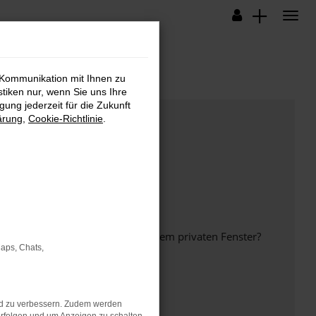
 Kommunikation mit Ihnen zu
stiken nur, wenn Sie uns Ihre
ung jederzeit für die Zukunft
ärung
,
Cookie-Richtlinie
.
inem anderen Browser oder in einem privaten Fenster?
Maps, Chats,
nd zu verbessern. Zudem werden
ht mehr unterstützt werden.