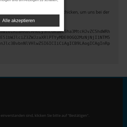
rfolgen und um Anzeigen zu schalten,
ben. Du kannst uns diesen Text schicken, um uns bei der
Alle akzeptieren
cmwiOiAiaHR0cHM6Ly9hcGkueC5ha3MtcHJvZC5hdWRh
bE51bWJlciZ3ZWJzaXRlPTYyMDE0OGQ2MzNjNjI1NTM5
InJlc3BvbnNlVHlwZSI6ICIiCiAgICB9LAogICAgInRp
nverstanden sind, klicken Sie bitte auf "Bestätigen".