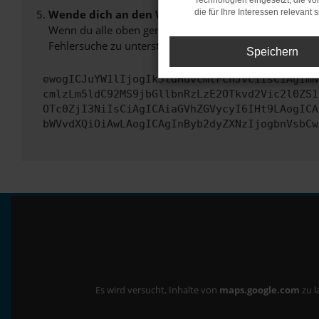
Technologien eingesetzt, die v
Wende dich an den Webseitenbetreiber.
die für Ihre Interessen relevant s
Wenn du alle oben genannten Schritte versucht hast, k
Fehlersuche zu unterstützen:
Speichern
ewogICJuYW1lIjogIk5ldHdvcmtFcnJvciIsCiAgImN
cmlzLm5ldC92MS9jbGllbnRzLzE2OTkvd2Vic2l0ZS1
OTc0ZjI3NiIsCiAgICAiaGVhZGVycyI6IHt9LAogICA
bWVvdXQiOiAwLAogICAgInByb2dyZXNzIjogbnVsbCw
Es wird versucht, Inhalte von
maps.google.com
zu l