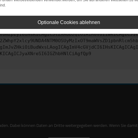
on dritten Werbetreibenden verwendet werden, um Sie auf anderen Webseiten zu ve
ind.
ontaktiere uns bitte. Wir werden versuchen, das Problem zu behe
Optionale Cookies ablehnen
vbmZpZyI6IHsKICAgICJtZXRob2QiOiAiR0VUIiwKICAgICJ1
2ZWhpY2xlcy9UNDA4NTM0OSUyMzIxOT9maWVsZD1pbnRlcm5h
gImJvZHkiOiBudWxsLAogICAgImV4cGVjdCI6IHsKICAgICAg
KICAgICJyaXNreSI6IGZhbHNlCiAgfQp9
aden. Dabei können Daten an Dritte weitergegeben werden. Wenn Sie damit ei