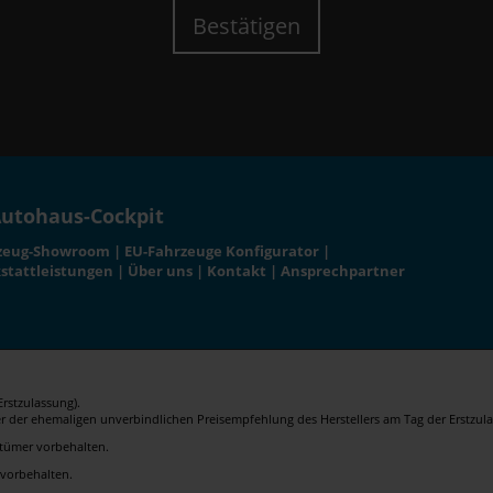
Bestätigen
utohaus-Cockpit
zeug-Showroom
|
EU-Fahrzeuge Konfigurator
|
stattleistungen
|
Über uns
|
Kontakt
|
Ansprechpartner
rstzulassung).
er der ehemaligen unverbindlichen Preisempfehlung des Herstellers am Tag der Erstzula
rrtümer vorbehalten.
 vorbehalten.