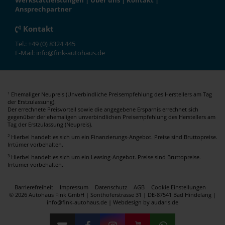
Werkstattleistungen
|
Über uns
|
Kontakt
|
Ansprechpartner
Kontakt
Tel.: +49 (0) 8324 445
E-Mail: info@fink-autohaus.de
Ehemaliger Neupreis (Unverbindliche Preisempfehlung des Herstellers am Tag
1
der Erstzulassung).
Der errechnete Preisvorteil sowie die angegebene Ersparnis errechnet sich
gegenüber der ehemaligen unverbindlichen Preisempfehlung des Herstellers am
Tag der Erstzulassung (Neupreis).
2
Hierbei handelt es sich um ein Finanzierungs-Angebot. Preise sind Bruttopreise.
Irrtümer vorbehalten.
3
Hierbei handelt es sich um ein Leasing-Angebot. Preise sind Bruttopreise.
Irrtümer vorbehalten.
Barrierefreiheit
Impressum
Datenschutz
AGB
Cookie Einstellungen
© 2026 Autohaus Fink GmbH | Sonthoferstrasse 31 | DE-87541 Bad Hindelang |
info@fink-autohaus.de |
Webdesign by audaris.de