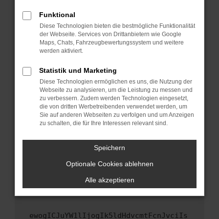
Fenster?
Funktional
Starte dein Gerät neu.
Diese Technologien bieten die bestmögliche Funktionalität
Das kann manchmal helfen, vorübergehende
der Webseite. Services von Drittanbietern wie Google
Maps, Chats, Fahrzeugbewertungssystem und weitere
Probleme zu beheben.
werden aktiviert.
Stelle sicher, dass dein Browser und dein
Betriebssystem auf dem neuesten Stand
Statistik und Marketing
sind.
Diese Technologien ermöglichen es uns, die Nutzung der
Webseite zu analysieren, um die Leistung zu messen und
Veraltete Software birgt nicht nur ein
zu verbessern. Zudem werden Technologien eingesetzt,
Sicherheitsrisiko, sondern kann auch dazu
die von dritten Werbetreibenden verwendet werden, um
führen, dass bestimmte Funktionen nicht mehr
Sie auf anderen Webseiten zu verfolgen und um Anzeigen
unterstützt werden.
zu schalten, die für Ihre Interessen relevant sind.
Wende dich an den Webseitenbetreiber.
Speichern
Wenn du alle oben genannten Schritte versucht
hast, kontaktiere uns bitte. Wir werden
Optionale Cookies ablehnen
versuchen, das Problem zu beheben. Du kannst
Alle akzeptieren
uns diesen Text schicken, um uns bei der
Fehlersuche zu unterstützen:
ewogICJuYW1lIjogIk5ldHdvcmtFcnJvciIs