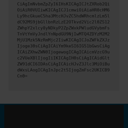
CiAgImNvbmZpZyI6IHsKICAgICJtZXRob2Qi
OiAiR0VUIiwKICAgICJ1cmwiOiAiaHR0cHM6
Ly9hcGkueC5ha3MtcHJvZC5hdWRhcmlzLm5l
dC92MS9jbGllbnRzLzE2OTkvd2Vic2l0ZS12
ZWhpY2xlcy8yNDkyP2ZpZWxkPWludGVybmFs
TnVtYmVyJndlYnNpdGU9NjIwMTQ4ZDYzM2M2
MjU1Mzk5NzRmMjc2IiwKICAgICJoZWFkZXJz
Ijoge30sCiAgICAiYm9keSI6IG51bGwsCiAg
ICAiZXhwZWN0IjogewogICAgICAicmVzcG9u
c2VUeXBlIjogIiIKICAgIH0sCiAgICAidGlt
ZW91dCI6IDAsCiAgICAicHJvZ3Jlc3MiOiBu
dWxsLAogICAgInJpc2t5IjogZmFsc2UKICB9
Cn0=