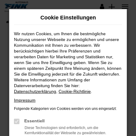
Zum
Hauptinhalt
Cookie Einstellungen
springen
Startseite
Fahrzeugangebote
Lagerfahrzeuge
Wir nutzen Cookies, um Ihnen die bestmögliche
Nutzung unserer Webseite zu ermöglichen und unsere
Kommunikation mit Ihnen zu verbessern. Wir
Fehler: Network Error
berücksichtigen hierbei Ihre Präferenzen und
verarbeiten Daten für Marketing und Statistiken nur,
Beim Laden ist ein Fehler aufgetreten.
wenn Sie uns Ihre Einwilligung geben. Wenn Sie zu
Hier sind ein paar Tipps, die dir helfen können:
einem späteren Zeitpunkt Ihre Meinung ändern, können
Sie die Einwilligung jederzeit für die Zukunft widerrufen.
Überprüfe deine Firewall und deine
Weitere Informationen zum Umfang der
Internetverbindung.
Datenverarbeitung finden Sie hier:
Datenschutzerklärung
,
Cookie-Richtlinie
.
Laden andere Webseiten, zum Beispiel deine
Suchmaschine?
Impressum
Prüfe deine Browsererweiterungen.
Folgende Kategorien von Cookies werden von uns eingesetzt:
Manche Erweiterungen, wie Werbeblocker,
Essentiell
können das Laden bestimmter Seiten
verhindern. Funktioniert die Seite in einem
Diese Technologien sind erforderlich, um die
Kernfunktionalität der Webseite zu gewährleisten.
anderen Browser oder in einem privaten