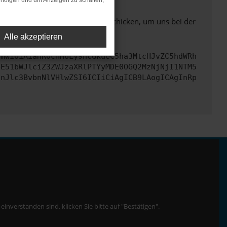
rfolgen und um Anzeigen zu schalten,
ben. Du kannst uns diesen Text schicken, um uns bei der
Alle akzeptieren
cmwiOiAiaHR0cHM6Ly9hcGkueC5ha3MtcHJvZC5hdWRh
bE51bWJlciZ3ZWJzaXRlPTYyMDE0OGQ2MzNjNjI1NTM5
InJlc3BvbnNlVHlwZSI6ICIiCiAgICB9LAogICAgInRp
nverstanden sind, klicken Sie bitte auf "Bestätigen".