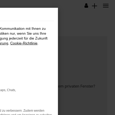
 Kommunikation mit Ihnen zu
stiken nur, wenn Sie uns Ihre
ung jederzeit für die Zukunft
ärung
,
Cookie-Richtlinie
.
inem anderen Browser oder in einem privaten Fenster?
Maps, Chats,
nd zu verbessern. Zudem werden
ht mehr unterstützt werden.