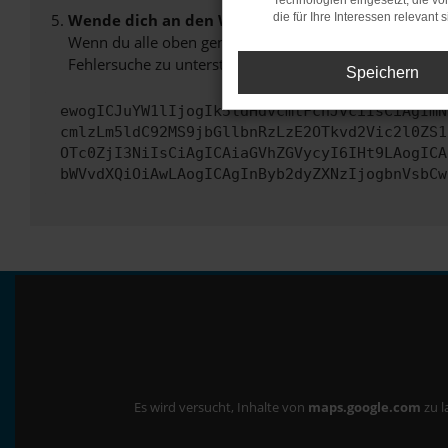
Technologien eingesetzt, die v
Wende dich an den Webseitenbetreiber.
die für Ihre Interessen relevant s
Wenn du alle oben genannten Schritte versucht hast, k
Fehlersuche zu unterstützen:
Speichern
ewogICJuYW1lIjogIk5ldHdvcmtFcnJvciIsCiAgImN
cmlzLm5ldC92MS9jbGllbnRzLzE2OTkvd2Vic2l0ZS1
OTc0ZjI3NiIsCiAgICAiaGVhZGVycyI6IHt9LAogICA
bWVvdXQiOiAwLAogICAgInByb2dyZXNzIjogbnVsbCw
Es wird versucht, Inhalte von
maps.google.com
zu l