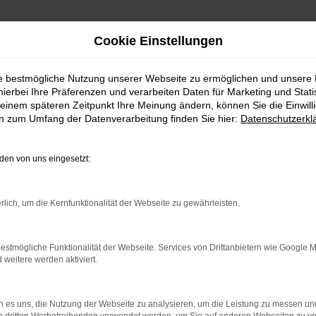
Cookie Einstellungen
ie bestmögliche Nutzung unserer Webseite zu ermöglichen und unsere
hierbei Ihre Präferenzen und verarbeiten Daten für Marketing und Stati
einem späteren Zeitpunkt Ihre Meinung ändern, können Sie die Einwillig
en zum Umfang der Datenverarbeitung finden Sie hier:
Datenschutzerkl
en von uns eingesetzt:
indung.
hine?
rlich, um die Kernfunktionalität der Webseite zu gewährleisten.
aden bestimmter Seiten verhindern. Funktioniert die Seite in e
estmögliche Funktionalität der Webseite. Services von Drittanbietern wie Google 
eitere werden aktiviert.
 zu beheben.
bssystem auf dem neuesten Stand sind.
 es uns, die Nutzung der Webseite zu analysieren, um die Leistung zu messen u
ko, sondern kann auch dazu führen, dass bestimmte Funktionen nic