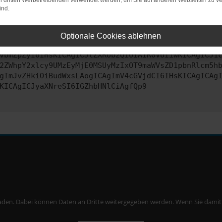
on dritten Werbetreibenden verwendet werden, um Sie auf anderen Webseiten zu ve
ind.
ontaktiere uns bitte. Wir werden versuchen, das Problem zu behe
Optionale Cookies ablehnen
vbmZpZyI6IHsKICAgICJtZXRob2QiOiAiR0VUIiwKICAgICJ1
2ZWhpY2xlcy9UMzEyMjE0MSUyMzIxOT9maWVsZD1pbnRlcm5h
gImJvZHkiOiBudWxsLAogICAgImV4cGVjdCI6IHsKICAgICAg
KICAgICJyaXNreSI6IGZhbHNlCiAgfQp9
aden. Dabei können Daten an Dritte weitergegeben werden. Wenn Sie damit ei