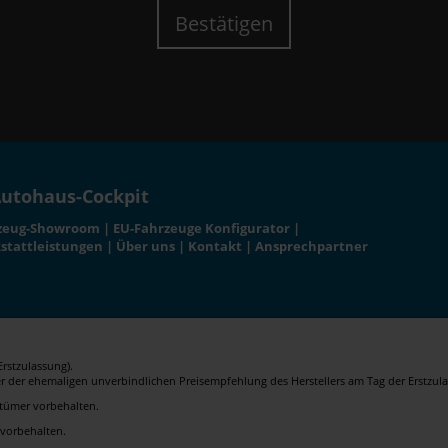
Bestätigen
utohaus-Cockpit
zeug-Showroom
|
EU-Fahrzeuge Konfigurator
|
stattleistungen
|
Über uns
|
Kontakt
|
Ansprechpartner
rstzulassung).
er der ehemaligen unverbindlichen Preisempfehlung des Herstellers am Tag der Erstzula
rrtümer vorbehalten.
 vorbehalten.