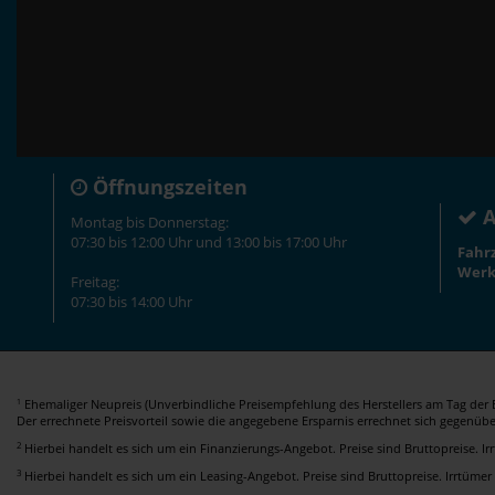
Öffnungszeiten
A
Montag bis Donnerstag:
07:30 bis 12:00 Uhr und 13:00 bis 17:00 Uhr
Fahr
Werk
Freitag:
07:30 bis 14:00 Uhr
Ehemaliger Neupreis (Unverbindliche Preisempfehlung des Herstellers am Tag der E
1
Der errechnete Preisvorteil sowie die angegebene Ersparnis errechnet sich gegenüb
2
Hierbei handelt es sich um ein Finanzierungs-Angebot. Preise sind Bruttopreise. I
3
Hierbei handelt es sich um ein Leasing-Angebot. Preise sind Bruttopreise. Irrtümer