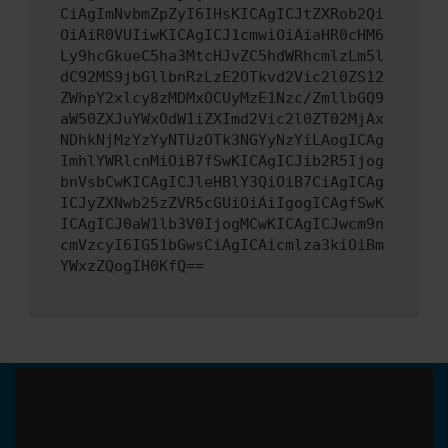
CiAgImNvbmZpZyI6IHsKICAgICJtZXRob2Qi
OiAiR0VUIiwKICAgICJ1cmwiOiAiaHR0cHM6
Ly9hcGkueC5ha3MtcHJvZC5hdWRhcmlzLm5l
dC92MS9jbGllbnRzLzE2OTkvd2Vic2l0ZS12
ZWhpY2xlcy8zMDMxOCUyMzE1Nzc/ZmllbGQ9
aW50ZXJuYWxOdW1iZXImd2Vic2l0ZT02MjAx
NDhkNjMzYzYyNTUzOTk3NGYyNzYiLAogICAg
ImhlYWRlcnMiOiB7fSwKICAgICJib2R5Ijog
bnVsbCwKICAgICJleHBlY3QiOiB7CiAgICAg
ICJyZXNwb25zZVR5cGUiOiAiIgogICAgfSwK
ICAgICJ0aW1lb3V0IjogMCwKICAgICJwcm9n
cmVzcyI6IG51bGwsCiAgICAicmlza3kiOiBm
YWxzZQogIH0KfQ==