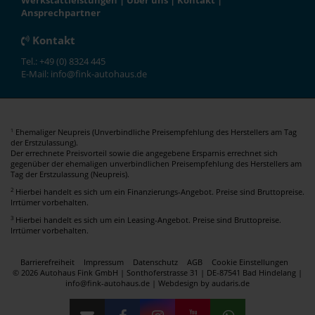
Werkstattleistungen
|
Über uns
|
Kontakt
|
Ansprechpartner
Kontakt
Tel.: +49 (0) 8324 445
E-Mail: info@fink-autohaus.de
Ehemaliger Neupreis (Unverbindliche Preisempfehlung des Herstellers am Tag
1
der Erstzulassung).
Der errechnete Preisvorteil sowie die angegebene Ersparnis errechnet sich
gegenüber der ehemaligen unverbindlichen Preisempfehlung des Herstellers am
Tag der Erstzulassung (Neupreis).
2
Hierbei handelt es sich um ein Finanzierungs-Angebot. Preise sind Bruttopreise.
Irrtümer vorbehalten.
3
Hierbei handelt es sich um ein Leasing-Angebot. Preise sind Bruttopreise.
Irrtümer vorbehalten.
Barrierefreiheit
Impressum
Datenschutz
AGB
Cookie Einstellungen
© 2026 Autohaus Fink GmbH | Sonthoferstrasse 31 | DE-87541 Bad Hindelang |
info@fink-autohaus.de |
Webdesign by audaris.de