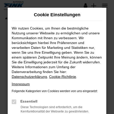
Zum
Hauptinhalt
Cookie Einstellungen
springen
Startseite
Fahrzeugangebote
Lagerfahrzeuge
Wir nutzen Cookies, um Ihnen die bestmögliche
Nutzung unserer Webseite zu ermöglichen und unsere
Kommunikation mit Ihnen zu verbessern. Wir
Fehler: Network Error
berücksichtigen hierbei Ihre Präferenzen und
verarbeiten Daten für Marketing und Statistiken nur,
Beim Laden ist ein Fehler aufgetreten.
wenn Sie uns Ihre Einwilligung geben. Wenn Sie zu
Hier sind ein paar Tipps, die dir helfen können:
einem späteren Zeitpunkt Ihre Meinung ändern, können
Sie die Einwilligung jederzeit für die Zukunft widerrufen.
Überprüfe deine Firewall und deine
Weitere Informationen zum Umfang der
Internetverbindung.
Datenverarbeitung finden Sie hier:
Datenschutzerklärung
,
Cookie-Richtlinie
.
Laden andere Webseiten, zum Beispiel deine
Suchmaschine?
Impressum
Prüfe deine Browsererweiterungen.
Folgende Kategorien von Cookies werden von uns eingesetzt:
Manche Erweiterungen, wie Werbeblocker,
Essentiell
können das Laden bestimmter Seiten
verhindern. Funktioniert die Seite in einem
Diese Technologien sind erforderlich, um die
Kernfunktionalität der Webseite zu gewährleisten.
anderen Browser oder in einem privaten