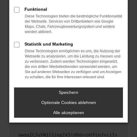
Fenster?
Funktional
Starte dein Gerät neu.
Diese Technologien bieten die bestmögliche Funktionalität
Das kann manchmal helfen, vorübergehende
der Webseite. Services von Drittanbietern wie Google
Maps, Chats, Fahrzeugbewertungssystem und weitere
Probleme zu beheben.
werden aktiviert.
Stelle sicher, dass dein Browser und dein
Betriebssystem auf dem neuesten Stand
Statistik und Marketing
sind.
Diese Technologien ermöglichen es uns, die Nutzung der
Webseite zu analysieren, um die Leistung zu messen und
Veraltete Software birgt nicht nur ein
zu verbessern. Zudem werden Technologien eingesetzt,
Sicherheitsrisiko, sondern kann auch dazu
die von dritten Werbetreibenden verwendet werden, um
führen, dass bestimmte Funktionen nicht mehr
Sie auf anderen Webseiten zu verfolgen und um Anzeigen
unterstützt werden.
zu schalten, die für Ihre Interessen relevant sind.
Wende dich an den Webseitenbetreiber.
Speichern
Wenn du alle oben genannten Schritte versucht
hast, kontaktiere uns bitte. Wir werden
Optionale Cookies ablehnen
versuchen, das Problem zu beheben. Du kannst
Alle akzeptieren
uns diesen Text schicken, um uns bei der
Fehlersuche zu unterstützen:
ewogICJuYW1lIjogIk5ldHdvcmtFcnJvciIs