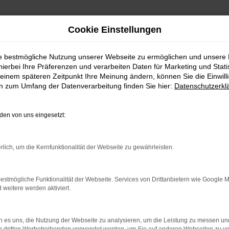
Cookie Einstellungen
ie bestmögliche Nutzung unserer Webseite zu ermöglichen und unsere
hierbei Ihre Präferenzen und verarbeiten Daten für Marketing und Stati
einem späteren Zeitpunkt Ihre Meinung ändern, können Sie die Einwillig
en zum Umfang der Datenverarbeitung finden Sie hier:
Datenschutzerkl
en von uns eingesetzt:
indung.
hine?
rlich, um die Kernfunktionalität der Webseite zu gewährleisten.
aden bestimmter Seiten verhindern. Funktioniert die Seite in e
estmögliche Funktionalität der Webseite. Services von Drittanbietern wie Google 
eitere werden aktiviert.
 zu beheben.
bssystem auf dem neuesten Stand sind.
 es uns, die Nutzung der Webseite zu analysieren, um die Leistung zu messen u
ko, sondern kann auch dazu führen, dass bestimmte Funktionen nic