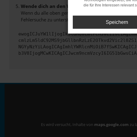
Technologien eingesetzt, die v
Wende dich an den Webseitenbetreiber.
die für Ihre Interessen relevant s
Wenn du alle oben genannten Schritte versucht hast, k
Fehlersuche zu unterstützen:
Speichern
ewogICJuYW1lIjogIk5ldHdvcmtFcnJvciIsCiAgImN
cmlzLm5ldC92MS9jbGllbnRzLzE2OTkvd2Vic2l0ZS1
NGYyNzYiLAogICAgImhlYWRlcnMiOiB7fSwKICAgICJ
b3V0IjogMCwKICAgICJwcm9ncmVzcyI6IG51bGwsCiA
Es wird versucht, Inhalte von
maps.google.com
zu l