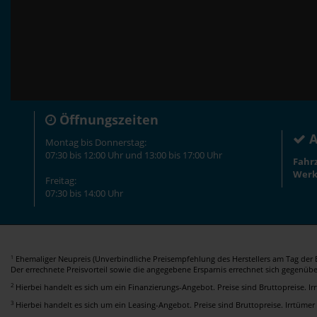
Öffnungszeiten
A
Montag bis Donnerstag:
07:30 bis 12:00 Uhr und 13:00 bis 17:00 Uhr
Fahr
Werk
Freitag:
07:30 bis 14:00 Uhr
Ehemaliger Neupreis (Unverbindliche Preisempfehlung des Herstellers am Tag der E
1
Der errechnete Preisvorteil sowie die angegebene Ersparnis errechnet sich gegenüb
2
Hierbei handelt es sich um ein Finanzierungs-Angebot. Preise sind Bruttopreise. I
3
Hierbei handelt es sich um ein Leasing-Angebot. Preise sind Bruttopreise. Irrtümer