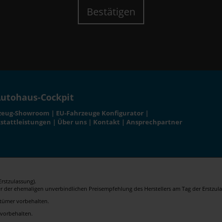
Bestätigen
utohaus-Cockpit
zeug-Showroom
|
EU-Fahrzeuge Konfigurator
|
stattleistungen
|
Über uns
|
Kontakt
|
Ansprechpartner
rstzulassung).
er der ehemaligen unverbindlichen Preisempfehlung des Herstellers am Tag der Erstzula
rrtümer vorbehalten.
 vorbehalten.