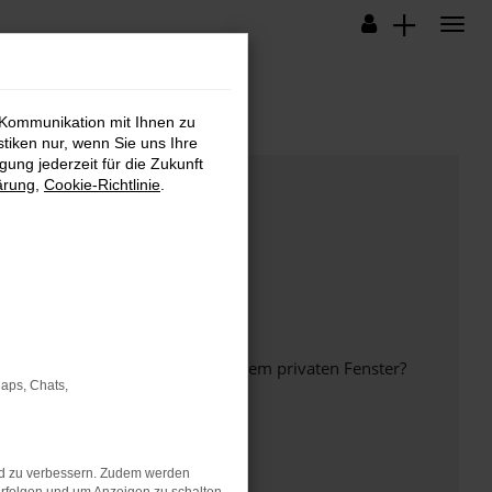
 Kommunikation mit Ihnen zu
stiken nur, wenn Sie uns Ihre
ung jederzeit für die Zukunft
ärung
,
Cookie-Richtlinie
.
inem anderen Browser oder in einem privaten Fenster?
Maps, Chats,
nd zu verbessern. Zudem werden
ht mehr unterstützt werden.