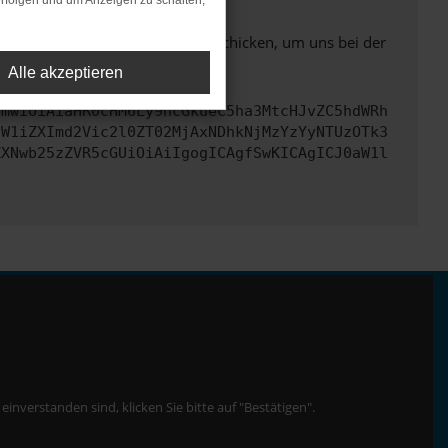
rfolgen und um Anzeigen zu schalten,
ben. Du kannst uns diesen Text schicken, um uns bei der
Alle akzeptieren
cmwiOiAiaHR0cHM6Ly9hcGkueC5ha3MtcHJvZC5hdWRh
dW1iZXImd2Vic2l0ZT02MjAxNDhkNjMzYzYyNTUzOTk3
ZXNwb25zZVR5cGUiOiAiIgogICAgfSwKICAgICJ0aW1l
nverstanden sind, klicken Sie bitte auf "Bestätigen".