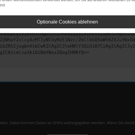
on dritten Werbetreibenden verwendet werden, um Sie auf anderen Webseiten zu ve
ind.
ontaktiere uns bitte. Wir werden versuchen, das Problem zu behe
Optionale Cookies ablehnen
vbmZpZyI6IHsKICAgICJtZXRob2QiOiAiR0VUIiwKICAgICJ1
2ZWhpY2xlcy8zMTIyNCUyMzE1Nzc/ZmllbGQ9aW50ZXJuYWxO
ib2R5IjogbnVsbCwKICAgICJleHBlY3QiOiB7CiAgICAgICJy
gICAicmlza3kiOiBmYWxzZQogIH0KfQ==
aden. Dabei können Daten an Dritte weitergegeben werden. Wenn Sie damit ei