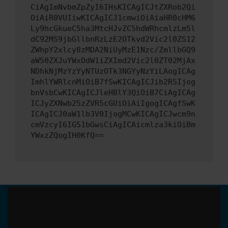
CiAgImNvbmZpZyI6IHsKICAgICJtZXRob2Qi
OiAiR0VUIiwKICAgICJ1cmwiOiAiaHR0cHM6
Ly9hcGkueC5ha3MtcHJvZC5hdWRhcmlzLm5l
dC92MS9jbGllbnRzLzE2OTkvd2Vic2l0ZS12
ZWhpY2xlcy8zMDA2NiUyMzE1Nzc/ZmllbGQ9
aW50ZXJuYWxOdW1iZXImd2Vic2l0ZT02MjAx
NDhkNjMzYzYyNTUzOTk3NGYyNzYiLAogICAg
ImhlYWRlcnMiOiB7fSwKICAgICJib2R5Ijog
bnVsbCwKICAgICJleHBlY3QiOiB7CiAgICAg
ICJyZXNwb25zZVR5cGUiOiAiIgogICAgfSwK
ICAgICJ0aW1lb3V0IjogMCwKICAgICJwcm9n
cmVzcyI6IG51bGwsCiAgICAicmlza3kiOiBm
YWxzZQogIH0KfQ==