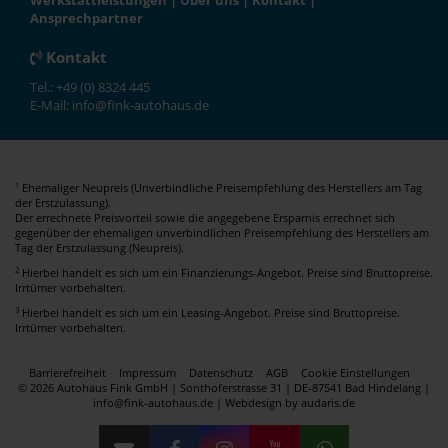
Werkstattleistungen
|
Über uns
|
Kontakt
|
Ansprechpartner
Kontakt
Tel.: +49 (0) 8324 445
E-Mail: info@fink-autohaus.de
Ehemaliger Neupreis (Unverbindliche Preisempfehlung des Herstellers am Tag
1
der Erstzulassung).
Der errechnete Preisvorteil sowie die angegebene Ersparnis errechnet sich
gegenüber der ehemaligen unverbindlichen Preisempfehlung des Herstellers am
Tag der Erstzulassung (Neupreis).
2
Hierbei handelt es sich um ein Finanzierungs-Angebot. Preise sind Bruttopreise.
Irrtümer vorbehalten.
3
Hierbei handelt es sich um ein Leasing-Angebot. Preise sind Bruttopreise.
Irrtümer vorbehalten.
Barrierefreiheit
Impressum
Datenschutz
AGB
Cookie Einstellungen
© 2026 Autohaus Fink GmbH | Sonthoferstrasse 31 | DE-87541 Bad Hindelang |
info@fink-autohaus.de |
Webdesign by audaris.de