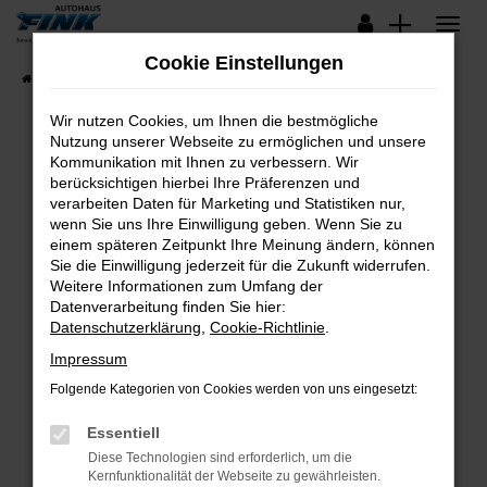
Zum
Hauptinhalt
Cookie Einstellungen
springen
Startseite
Fahrzeugangebote
Lagerfahrzeuge
Wir nutzen Cookies, um Ihnen die bestmögliche
Nutzung unserer Webseite zu ermöglichen und unsere
Kommunikation mit Ihnen zu verbessern. Wir
Fehler: Network Error
berücksichtigen hierbei Ihre Präferenzen und
verarbeiten Daten für Marketing und Statistiken nur,
Beim Laden ist ein Fehler aufgetreten.
wenn Sie uns Ihre Einwilligung geben. Wenn Sie zu
Hier sind ein paar Tipps, die dir helfen können:
einem späteren Zeitpunkt Ihre Meinung ändern, können
Sie die Einwilligung jederzeit für die Zukunft widerrufen.
Überprüfe deine Firewall und deine
Weitere Informationen zum Umfang der
Internetverbindung.
Datenverarbeitung finden Sie hier:
Datenschutzerklärung
,
Cookie-Richtlinie
.
Laden andere Webseiten, zum Beispiel deine
Suchmaschine?
Impressum
Prüfe deine Browsererweiterungen.
Folgende Kategorien von Cookies werden von uns eingesetzt:
Manche Erweiterungen, wie Werbeblocker,
Essentiell
können das Laden bestimmter Seiten
verhindern. Funktioniert die Seite in einem
Diese Technologien sind erforderlich, um die
Kernfunktionalität der Webseite zu gewährleisten.
anderen Browser oder in einem privaten