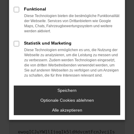
Fenster?
Funktional
Starte dein Gerät neu.
Diese Technologien bieten die bestmögliche Funktionalität
Das kann manchmal helfen, vorübergehende
der Webseite. Services von Drittanbietern wie Google
Maps, Chats, Fahrzeugbewertungssystem und weitere
Probleme zu beheben.
werden aktiviert.
Stelle sicher, dass dein Browser und dein
Betriebssystem auf dem neuesten Stand
Statistik und Marketing
sind.
Diese Technologien ermöglichen es uns, die Nutzung der
Webseite zu analysieren, um die Leistung zu messen und
Veraltete Software birgt nicht nur ein
zu verbessern. Zudem werden Technologien eingesetzt,
Sicherheitsrisiko, sondern kann auch dazu
die von dritten Werbetreibenden verwendet werden, um
führen, dass bestimmte Funktionen nicht mehr
Sie auf anderen Webseiten zu verfolgen und um Anzeigen
unterstützt werden.
zu schalten, die für Ihre Interessen relevant sind.
Wende dich an den Webseitenbetreiber.
Speichern
Wenn du alle oben genannten Schritte versucht
hast, kontaktiere uns bitte. Wir werden
Optionale Cookies ablehnen
versuchen, das Problem zu beheben. Du kannst
Alle akzeptieren
uns diesen Text schicken, um uns bei der
Fehlersuche zu unterstützen:
ewogICJuYW1lIjogIk5ldHdvcmtFcnJvciIs