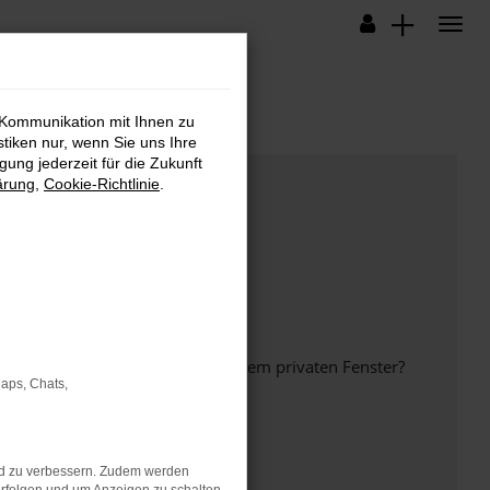
 Kommunikation mit Ihnen zu
stiken nur, wenn Sie uns Ihre
ung jederzeit für die Zukunft
ärung
,
Cookie-Richtlinie
.
inem anderen Browser oder in einem privaten Fenster?
Maps, Chats,
nd zu verbessern. Zudem werden
ht mehr unterstützt werden.