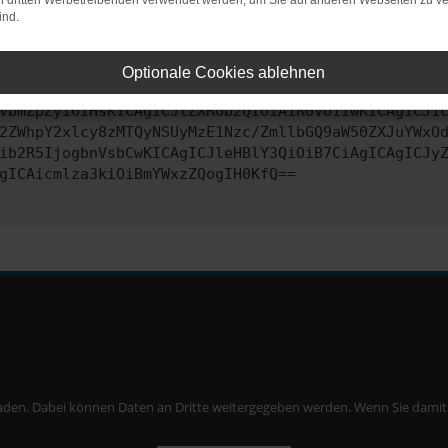
on dritten Werbetreibenden verwendet werden, um Sie auf anderen Webseiten zu ve
ind.
ontaktiere uns bitte. Wir werden versuchen, das Problem zu behe
Optionale Cookies ablehnen
vbmZpZyI6IHsKICAgICJtZXRob2QiOiAiR0VUIiwKICAgICJ1
2ZWhpY2xlcy8zMTQyNSUyMzE1Nzc/ZmllbGQ9aW50ZXJuYWxO
ib2R5IjogbnVsbCwKICAgICJleHBlY3QiOiB7CiAgICAgICJy
gICAicmlza3kiOiBmYWxzZQogIH0KfQ==
aden. Dabei können Daten an Dritte weitergegeben werden. Wenn Sie damit ei