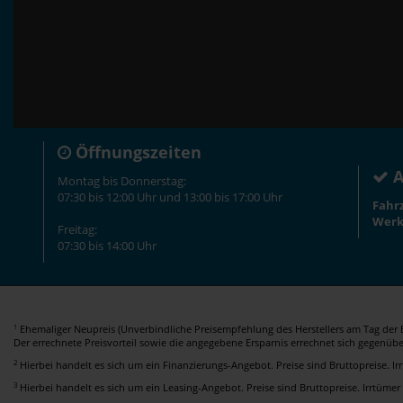
Öffnungszeiten
A
Montag bis Donnerstag:
07:30 bis 12:00 Uhr und 13:00 bis 17:00 Uhr
Fahr
Werk
Freitag:
07:30 bis 14:00 Uhr
Ehemaliger Neupreis (Unverbindliche Preisempfehlung des Herstellers am Tag der E
1
Der errechnete Preisvorteil sowie die angegebene Ersparnis errechnet sich gegenüb
2
Hierbei handelt es sich um ein Finanzierungs-Angebot. Preise sind Bruttopreise. I
3
Hierbei handelt es sich um ein Leasing-Angebot. Preise sind Bruttopreise. Irrtümer