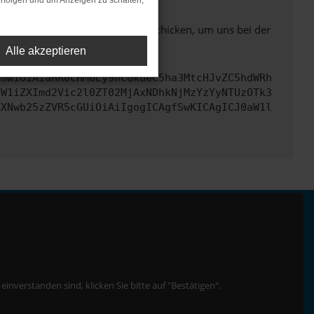
rfolgen und um Anzeigen zu schalten,
ben. Du kannst uns diesen Text schicken, um uns bei der
Alle akzeptieren
cmwiOiAiaHR0cHM6Ly9hcGkueC5ha3MtcHJvZC5hdWRh
dW1iZXImd2Vic2l0ZT02MjAxNDhkNjMzYzYyNTUzOTk3
ZXNwb25zZVR5cGUiOiAiIgogICAgfSwKICAgICJ0aW1l
nverstanden sind, klicken Sie bitte auf "Bestätigen".