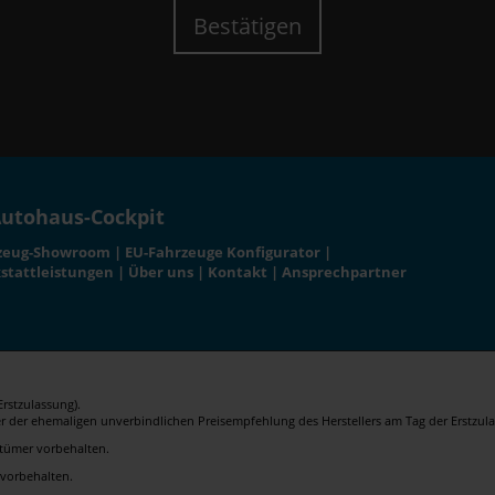
Bestätigen
utohaus-Cockpit
zeug-Showroom
|
EU-Fahrzeuge Konfigurator
|
stattleistungen
|
Über uns
|
Kontakt
|
Ansprechpartner
rstzulassung).
er der ehemaligen unverbindlichen Preisempfehlung des Herstellers am Tag der Erstzula
rrtümer vorbehalten.
 vorbehalten.