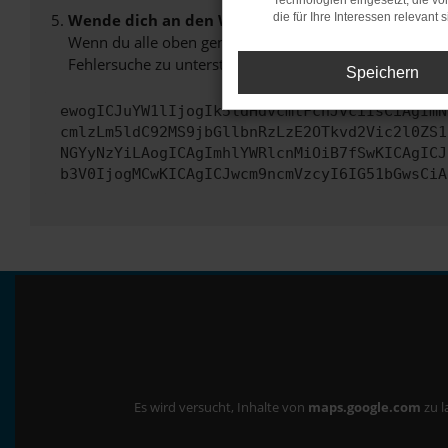
Technologien eingesetzt, die v
Wende dich an den Webseitenbetreiber.
die für Ihre Interessen relevant s
Wenn du alle oben genannten Schritte versucht hast, k
Fehlersuche zu unterstützen:
Speichern
ewogICJuYW1lIjogIk5ldHdvcmtFcnJvciIsCiAgImN
cmlzLm5ldC92MS9jbGllbnRzLzE2OTkvd2Vic2l0ZS1
NGYyNzYiLAogICAgImhlYWRlcnMiOiB7fSwKICAgICJ
b3V0IjogMCwKICAgICJwcm9ncmVzcyI6IG51bGwsCiA
Es wird versucht, Inhalte von
maps.google.com
zu l