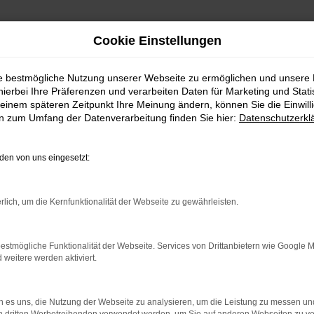
Cookie Einstellungen
ie bestmögliche Nutzung unserer Webseite zu ermöglichen und unsere
hierbei Ihre Präferenzen und verarbeiten Daten für Marketing und Stati
einem späteren Zeitpunkt Ihre Meinung ändern, können Sie die Einwillig
en zum Umfang der Datenverarbeitung finden Sie hier:
Datenschutzerkl
en von uns eingesetzt:
indung.
hine?
rlich, um die Kernfunktionalität der Webseite zu gewährleisten.
aden bestimmter Seiten verhindern. Funktioniert die Seite in e
estmögliche Funktionalität der Webseite. Services von Drittanbietern wie Google 
eitere werden aktiviert.
 zu beheben.
bssystem auf dem neuesten Stand sind.
 es uns, die Nutzung der Webseite zu analysieren, um die Leistung zu messen u
ko, sondern kann auch dazu führen, dass bestimmte Funktionen nic