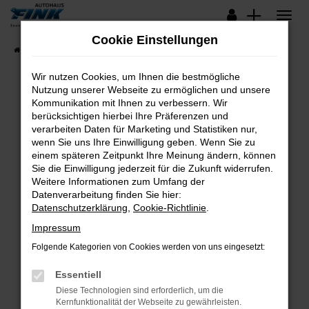
Zum
Hauptinhalt
Cookie Einstellungen
springen
Startseite
Fahrzeugangebote
Lagerfahrzeuge
Wir nutzen Cookies, um Ihnen die bestmögliche
Nutzung unserer Webseite zu ermöglichen und unsere
Kommunikation mit Ihnen zu verbessern. Wir
Fehler: Network Error
berücksichtigen hierbei Ihre Präferenzen und
verarbeiten Daten für Marketing und Statistiken nur,
Beim Laden ist ein Fehler aufgetreten.
wenn Sie uns Ihre Einwilligung geben. Wenn Sie zu
Hier sind ein paar Tipps, die dir helfen können:
einem späteren Zeitpunkt Ihre Meinung ändern, können
Sie die Einwilligung jederzeit für die Zukunft widerrufen.
Überprüfe deine Firewall und deine
Weitere Informationen zum Umfang der
Internetverbindung.
Datenverarbeitung finden Sie hier:
Datenschutzerklärung
,
Cookie-Richtlinie
.
Laden andere Webseiten, zum Beispiel deine
Suchmaschine?
Impressum
Prüfe deine Browsererweiterungen.
Folgende Kategorien von Cookies werden von uns eingesetzt:
Manche Erweiterungen, wie Werbeblocker,
Essentiell
können das Laden bestimmter Seiten
verhindern. Funktioniert die Seite in einem
Diese Technologien sind erforderlich, um die
Kernfunktionalität der Webseite zu gewährleisten.
anderen Browser oder in einem privaten