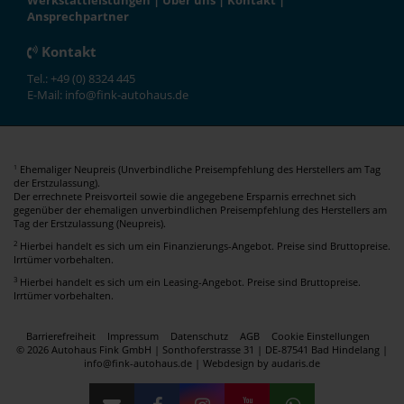
Werkstattleistungen
|
Über uns
|
Kontakt
|
Ansprechpartner
Kontakt
Tel.: +49 (0) 8324 445
E-Mail: info@fink-autohaus.de
Ehemaliger Neupreis (Unverbindliche Preisempfehlung des Herstellers am Tag
1
der Erstzulassung).
Der errechnete Preisvorteil sowie die angegebene Ersparnis errechnet sich
gegenüber der ehemaligen unverbindlichen Preisempfehlung des Herstellers am
Tag der Erstzulassung (Neupreis).
2
Hierbei handelt es sich um ein Finanzierungs-Angebot. Preise sind Bruttopreise.
Irrtümer vorbehalten.
3
Hierbei handelt es sich um ein Leasing-Angebot. Preise sind Bruttopreise.
Irrtümer vorbehalten.
Barrierefreiheit
Impressum
Datenschutz
AGB
Cookie Einstellungen
© 2026 Autohaus Fink GmbH | Sonthoferstrasse 31 | DE-87541 Bad Hindelang |
info@fink-autohaus.de |
Webdesign by audaris.de