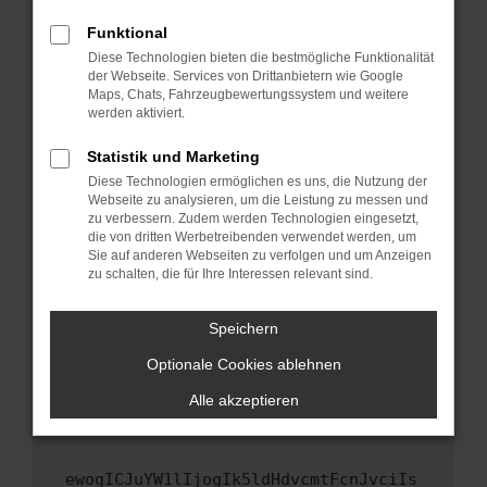
Fenster?
Funktional
Starte dein Gerät neu.
Diese Technologien bieten die bestmögliche Funktionalität
Das kann manchmal helfen, vorübergehende
der Webseite. Services von Drittanbietern wie Google
Maps, Chats, Fahrzeugbewertungssystem und weitere
Probleme zu beheben.
werden aktiviert.
Stelle sicher, dass dein Browser und dein
Betriebssystem auf dem neuesten Stand
Statistik und Marketing
sind.
Diese Technologien ermöglichen es uns, die Nutzung der
Webseite zu analysieren, um die Leistung zu messen und
Veraltete Software birgt nicht nur ein
zu verbessern. Zudem werden Technologien eingesetzt,
Sicherheitsrisiko, sondern kann auch dazu
die von dritten Werbetreibenden verwendet werden, um
führen, dass bestimmte Funktionen nicht mehr
Sie auf anderen Webseiten zu verfolgen und um Anzeigen
unterstützt werden.
zu schalten, die für Ihre Interessen relevant sind.
Wende dich an den Webseitenbetreiber.
Speichern
Wenn du alle oben genannten Schritte versucht
hast, kontaktiere uns bitte. Wir werden
Optionale Cookies ablehnen
versuchen, das Problem zu beheben. Du kannst
Alle akzeptieren
uns diesen Text schicken, um uns bei der
Fehlersuche zu unterstützen:
ewogICJuYW1lIjogIk5ldHdvcmtFcnJvciIs