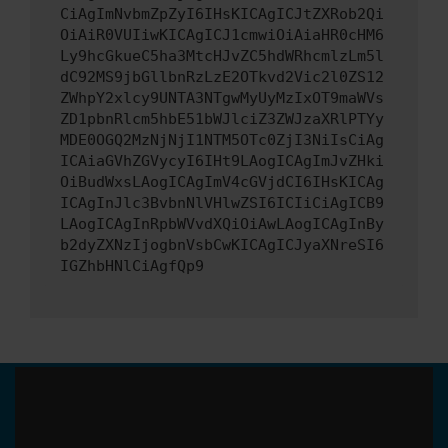
CiAgImNvbmZpZyI6IHsKICAgICJtZXRob2Qi
OiAiR0VUIiwKICAgICJ1cmwiOiAiaHR0cHM6
Ly9hcGkueC5ha3MtcHJvZC5hdWRhcmlzLm5l
dC92MS9jbGllbnRzLzE2OTkvd2Vic2l0ZS12
ZWhpY2xlcy9UNTA3NTgwMyUyMzIxOT9maWVs
ZD1pbnRlcm5hbE51bWJlciZ3ZWJzaXRlPTYy
MDE0OGQ2MzNjNjI1NTM5OTc0ZjI3NiIsCiAg
ICAiaGVhZGVycyI6IHt9LAogICAgImJvZHki
OiBudWxsLAogICAgImV4cGVjdCI6IHsKICAg
ICAgInJlc3BvbnNlVHlwZSI6ICIiCiAgICB9
LAogICAgInRpbWVvdXQiOiAwLAogICAgInBy
b2dyZXNzIjogbnVsbCwKICAgICJyaXNreSI6
IGZhbHNlCiAgfQp9