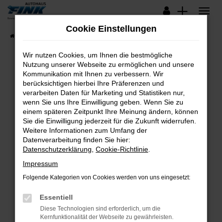
Zum
Hauptinhalt
Cookie Einstellungen
springen
Startseite
Fahrzeugangebote
Lagerfahrzeuge
Wir nutzen Cookies, um Ihnen die bestmögliche
Nutzung unserer Webseite zu ermöglichen und unsere
Kommunikation mit Ihnen zu verbessern. Wir
Fehler: Network Error
berücksichtigen hierbei Ihre Präferenzen und
verarbeiten Daten für Marketing und Statistiken nur,
Beim Laden ist ein Fehler aufgetreten.
wenn Sie uns Ihre Einwilligung geben. Wenn Sie zu
Hier sind ein paar Tipps, die dir helfen können:
einem späteren Zeitpunkt Ihre Meinung ändern, können
Sie die Einwilligung jederzeit für die Zukunft widerrufen.
Überprüfe deine Firewall und deine
Weitere Informationen zum Umfang der
Internetverbindung.
Datenverarbeitung finden Sie hier:
Datenschutzerklärung
,
Cookie-Richtlinie
.
Laden andere Webseiten, zum Beispiel deine
Suchmaschine?
Impressum
Prüfe deine Browsererweiterungen.
Folgende Kategorien von Cookies werden von uns eingesetzt:
Manche Erweiterungen, wie Werbeblocker,
Essentiell
können das Laden bestimmter Seiten
verhindern. Funktioniert die Seite in einem
Diese Technologien sind erforderlich, um die
Kernfunktionalität der Webseite zu gewährleisten.
anderen Browser oder in einem privaten