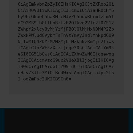
CiAgImNvbmZpZyI6IHsKICAgICJtZXRob2Qi
OiAiR0VUIiwKICAgICJ1cmwiOiAiaHR0cHM6
Ly9hcGkueC5ha3MtcHJvZC5hdWRhcmlzLm5l
dC92MS9jbGllbnRzLzE2OTkvd2Vic2l0ZS12
ZWhpY2xlcy8yMjYzMjFBQlQlMjMxNDM4P2Zp
ZWxkPWludGVybmFsTnVtYmVyJndlYnNpdGU9
NjIwMTQ4ZDYzM2M2MjU1Mzk5NzRmMjc2IiwK
ICAgICJoZWFkZXJzIjoge30sCiAgICAiYm9k
eSI6IG51bGwsCiAgICAiZXhwZWN0Ijogewog
ICAgICAicmVzcG9uc2VUeXBlIjogIiIKICAg
IH0sCiAgICAidGltZW91dCI6IDAsCiAgICAi
cHJvZ3Jlc3MiOiBudWxsLAogICAgInJpc2t5
IjogZmFsc2UKICB9Cn0=