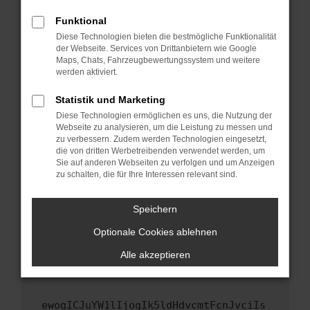
Fenster?
Funktional
Starte dein Gerät neu.
Diese Technologien bieten die bestmögliche Funktionalität
Das kann manchmal helfen, vorübergehende
der Webseite. Services von Drittanbietern wie Google
Maps, Chats, Fahrzeugbewertungssystem und weitere
Probleme zu beheben.
werden aktiviert.
Stelle sicher, dass dein Browser und dein
Betriebssystem auf dem neuesten Stand
Statistik und Marketing
sind.
Diese Technologien ermöglichen es uns, die Nutzung der
Webseite zu analysieren, um die Leistung zu messen und
Veraltete Software birgt nicht nur ein
zu verbessern. Zudem werden Technologien eingesetzt,
Sicherheitsrisiko, sondern kann auch dazu
die von dritten Werbetreibenden verwendet werden, um
führen, dass bestimmte Funktionen nicht mehr
Sie auf anderen Webseiten zu verfolgen und um Anzeigen
unterstützt werden.
zu schalten, die für Ihre Interessen relevant sind.
Wende dich an den Webseitenbetreiber.
Speichern
Wenn du alle oben genannten Schritte versucht
hast, kontaktiere uns bitte. Wir werden
Optionale Cookies ablehnen
versuchen, das Problem zu beheben. Du kannst
Alle akzeptieren
uns diesen Text schicken, um uns bei der
Fehlersuche zu unterstützen:
ewogICJuYW1lIjogIk5ldHdvcmtFcnJvciIs