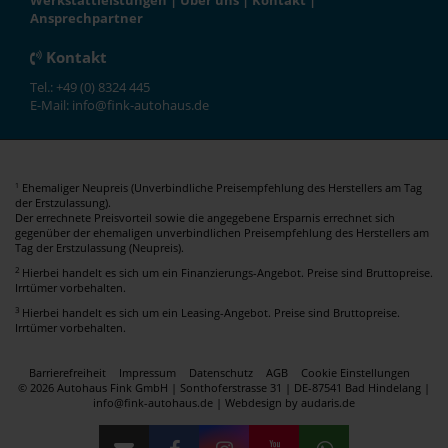
Werkstattleistungen
|
Über uns
|
Kontakt
|
Ansprechpartner
Kontakt
Tel.: +49 (0) 8324 445
E-Mail: info@fink-autohaus.de
Ehemaliger Neupreis (Unverbindliche Preisempfehlung des Herstellers am Tag
1
der Erstzulassung).
Der errechnete Preisvorteil sowie die angegebene Ersparnis errechnet sich
gegenüber der ehemaligen unverbindlichen Preisempfehlung des Herstellers am
Tag der Erstzulassung (Neupreis).
2
Hierbei handelt es sich um ein Finanzierungs-Angebot. Preise sind Bruttopreise.
Irrtümer vorbehalten.
3
Hierbei handelt es sich um ein Leasing-Angebot. Preise sind Bruttopreise.
Irrtümer vorbehalten.
Barrierefreiheit
Impressum
Datenschutz
AGB
Cookie Einstellungen
© 2026 Autohaus Fink GmbH | Sonthoferstrasse 31 | DE-87541 Bad Hindelang |
info@fink-autohaus.de |
Webdesign by audaris.de