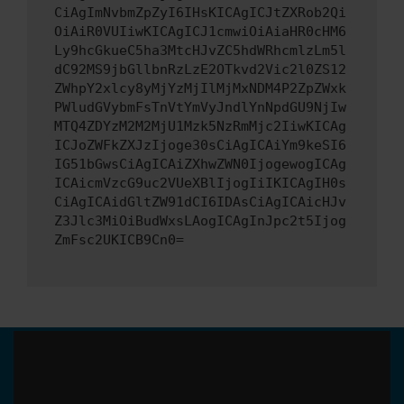
CiAgImNvbmZpZyI6IHsKICAgICJtZXRob2Qi
OiAiR0VUIiwKICAgICJ1cmwiOiAiaHR0cHM6
Ly9hcGkueC5ha3MtcHJvZC5hdWRhcmlzLm5l
dC92MS9jbGllbnRzLzE2OTkvd2Vic2l0ZS12
ZWhpY2xlcy8yMjYzMjIlMjMxNDM4P2ZpZWxk
PWludGVybmFsTnVtYmVyJndlYnNpdGU9NjIw
MTQ4ZDYzM2M2MjU1Mzk5NzRmMjc2IiwKICAg
ICJoZWFkZXJzIjoge30sCiAgICAiYm9keSI6
IG51bGwsCiAgICAiZXhwZWN0IjogewogICAg
ICAicmVzcG9uc2VUeXBlIjogIiIKICAgIH0s
CiAgICAidGltZW91dCI6IDAsCiAgICAicHJv
Z3Jlc3MiOiBudWxsLAogICAgInJpc2t5Ijog
ZmFsc2UKICB9Cn0=