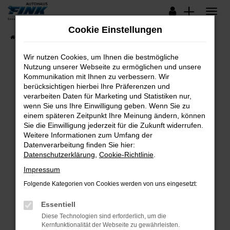
Zum
Hauptinhalt
Cookie Einstellungen
springen
Startseite
Fahrzeugangebote
Lagerfahrzeuge
Wir nutzen Cookies, um Ihnen die bestmögliche
Nutzung unserer Webseite zu ermöglichen und unsere
Kommunikation mit Ihnen zu verbessern. Wir
Fehler: Network Error
berücksichtigen hierbei Ihre Präferenzen und
verarbeiten Daten für Marketing und Statistiken nur,
Beim Laden ist ein Fehler aufgetreten.
wenn Sie uns Ihre Einwilligung geben. Wenn Sie zu
Hier sind ein paar Tipps, die dir helfen können:
einem späteren Zeitpunkt Ihre Meinung ändern, können
Sie die Einwilligung jederzeit für die Zukunft widerrufen.
Überprüfe deine Firewall und deine
Weitere Informationen zum Umfang der
Internetverbindung.
Datenverarbeitung finden Sie hier:
Datenschutzerklärung
,
Cookie-Richtlinie
.
Laden andere Webseiten, zum Beispiel deine
Suchmaschine?
Impressum
Prüfe deine Browsererweiterungen.
Folgende Kategorien von Cookies werden von uns eingesetzt:
Manche Erweiterungen, wie Werbeblocker,
Essentiell
können das Laden bestimmter Seiten
verhindern. Funktioniert die Seite in einem
Diese Technologien sind erforderlich, um die
Kernfunktionalität der Webseite zu gewährleisten.
anderen Browser oder in einem privaten