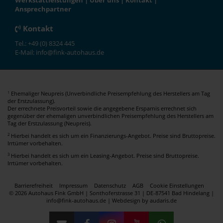
Werkstattleistungen
|
Über uns
|
Kontakt
|
Ansprechpartner
Kontakt
Tel.: +49 (0) 8324 445
E-Mail: info@fink-autohaus.de
Ehemaliger Neupreis (Unverbindliche Preisempfehlung des Herstellers am Tag
1
der Erstzulassung).
Der errechnete Preisvorteil sowie die angegebene Ersparnis errechnet sich
gegenüber der ehemaligen unverbindlichen Preisempfehlung des Herstellers am
Tag der Erstzulassung (Neupreis).
2
Hierbei handelt es sich um ein Finanzierungs-Angebot. Preise sind Bruttopreise.
Irrtümer vorbehalten.
3
Hierbei handelt es sich um ein Leasing-Angebot. Preise sind Bruttopreise.
Irrtümer vorbehalten.
Barrierefreiheit
Impressum
Datenschutz
AGB
Cookie Einstellungen
© 2026 Autohaus Fink GmbH | Sonthoferstrasse 31 | DE-87541 Bad Hindelang |
info@fink-autohaus.de |
Webdesign by audaris.de