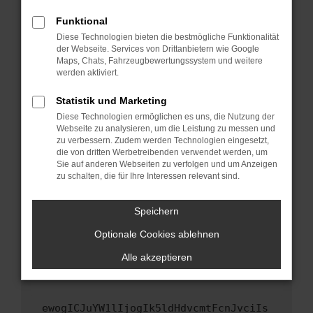
Fenster?
Funktional
Starte dein Gerät neu.
Diese Technologien bieten die bestmögliche Funktionalität
Das kann manchmal helfen, vorübergehende
der Webseite. Services von Drittanbietern wie Google
Maps, Chats, Fahrzeugbewertungssystem und weitere
Probleme zu beheben.
werden aktiviert.
Stelle sicher, dass dein Browser und dein
Betriebssystem auf dem neuesten Stand
Statistik und Marketing
sind.
Diese Technologien ermöglichen es uns, die Nutzung der
Webseite zu analysieren, um die Leistung zu messen und
Veraltete Software birgt nicht nur ein
zu verbessern. Zudem werden Technologien eingesetzt,
Sicherheitsrisiko, sondern kann auch dazu
die von dritten Werbetreibenden verwendet werden, um
führen, dass bestimmte Funktionen nicht mehr
Sie auf anderen Webseiten zu verfolgen und um Anzeigen
unterstützt werden.
zu schalten, die für Ihre Interessen relevant sind.
Wende dich an den Webseitenbetreiber.
Speichern
Wenn du alle oben genannten Schritte versucht
hast, kontaktiere uns bitte. Wir werden
Optionale Cookies ablehnen
versuchen, das Problem zu beheben. Du kannst
Alle akzeptieren
uns diesen Text schicken, um uns bei der
Fehlersuche zu unterstützen:
ewogICJuYW1lIjogIk5ldHdvcmtFcnJvciIs