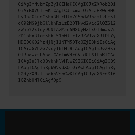
CiAgImNvbmZpZyI6IHsKICAgICJtZXRob2Qi
OiAiR0VUIiwKICAgICJ1cmwiOiAiaHR0cHM6
Ly9hcGkueC5ha3MtcHJvZC5hdWRhcmlzLm5l
dC92MS9jbGllbnRzLzE2OTkvd2Vic2l0ZS12
ZWhpY2xlcy9UNTA2Mzc5MSUyMzIxOT9maWVs
ZD1pbnRlcm5hbE51bWJlciZ3ZWJzaXRlPTYy
MDE0OGQ2MzNjNjI1NTM5OTc0ZjI3NiIsCiAg
ICAiaGVhZGVycyI6IHt9LAogICAgImJvZHki
OiBudWxsLAogICAgImV4cGVjdCI6IHsKICAg
ICAgInJlc3BvbnNlVHlwZSI6ICIiCiAgICB9
LAogICAgInRpbWVvdXQiOiAwLAogICAgInBy
b2dyZXNzIjogbnVsbCwKICAgICJyaXNreSI6
IGZhbHNlCiAgfQp9