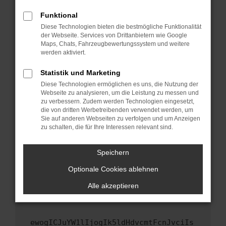
Fenster?
Funktional
Starte dein Gerät neu.
Diese Technologien bieten die bestmögliche Funktionalität
Das kann manchmal helfen, vorübergehende
der Webseite. Services von Drittanbietern wie Google
Maps, Chats, Fahrzeugbewertungssystem und weitere
Probleme zu beheben.
werden aktiviert.
Stelle sicher, dass dein Browser und dein
Betriebssystem auf dem neuesten Stand
Statistik und Marketing
sind.
Diese Technologien ermöglichen es uns, die Nutzung der
Webseite zu analysieren, um die Leistung zu messen und
Veraltete Software birgt nicht nur ein
zu verbessern. Zudem werden Technologien eingesetzt,
Sicherheitsrisiko, sondern kann auch dazu
die von dritten Werbetreibenden verwendet werden, um
führen, dass bestimmte Funktionen nicht mehr
Sie auf anderen Webseiten zu verfolgen und um Anzeigen
unterstützt werden.
zu schalten, die für Ihre Interessen relevant sind.
Wende dich an den Webseitenbetreiber.
Speichern
Wenn du alle oben genannten Schritte versucht
hast, kontaktiere uns bitte. Wir werden
Optionale Cookies ablehnen
versuchen, das Problem zu beheben. Du kannst
Alle akzeptieren
uns diesen Text schicken, um uns bei der
Fehlersuche zu unterstützen:
ewogICJuYW1lIjogIk5ldHdvcmtFcnJvciIs