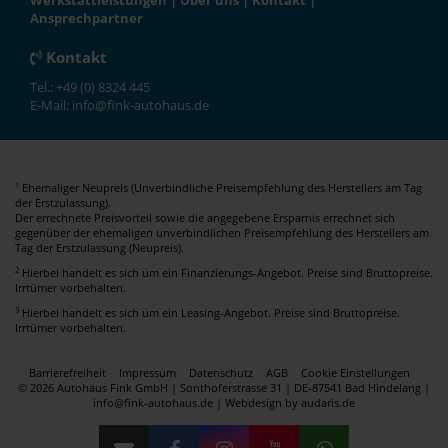
Werkstattleistungen
|
Über uns
|
Kontakt
|
Ansprechpartner
Kontakt
Tel.: +49 (0) 8324 445
E-Mail: info@fink-autohaus.de
Ehemaliger Neupreis (Unverbindliche Preisempfehlung des Herstellers am Tag
1
der Erstzulassung).
Der errechnete Preisvorteil sowie die angegebene Ersparnis errechnet sich
gegenüber der ehemaligen unverbindlichen Preisempfehlung des Herstellers am
Tag der Erstzulassung (Neupreis).
2
Hierbei handelt es sich um ein Finanzierungs-Angebot. Preise sind Bruttopreise.
Irrtümer vorbehalten.
3
Hierbei handelt es sich um ein Leasing-Angebot. Preise sind Bruttopreise.
Irrtümer vorbehalten.
Barrierefreiheit
Impressum
Datenschutz
AGB
Cookie Einstellungen
© 2026 Autohaus Fink GmbH | Sonthoferstrasse 31 | DE-87541 Bad Hindelang |
info@fink-autohaus.de |
Webdesign by audaris.de