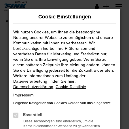
Zum
Hauptinhalt
Cookie Einstellungen
springen
Startseite
Fahrzeugangebote
Lagerfahrzeuge
Wir nutzen Cookies, um Ihnen die bestmögliche
Nutzung unserer Webseite zu ermöglichen und unsere
Kommunikation mit Ihnen zu verbessern. Wir
Fehler: Network Error
berücksichtigen hierbei Ihre Präferenzen und
verarbeiten Daten für Marketing und Statistiken nur,
Beim Laden ist ein Fehler aufgetreten.
wenn Sie uns Ihre Einwilligung geben. Wenn Sie zu
Hier sind ein paar Tipps, die dir helfen können:
einem späteren Zeitpunkt Ihre Meinung ändern, können
Sie die Einwilligung jederzeit für die Zukunft widerrufen.
Überprüfe deine Firewall und deine
Weitere Informationen zum Umfang der
Internetverbindung.
Datenverarbeitung finden Sie hier:
Datenschutzerklärung
,
Cookie-Richtlinie
.
Laden andere Webseiten, zum Beispiel deine
Suchmaschine?
Impressum
Prüfe deine Browsererweiterungen.
Folgende Kategorien von Cookies werden von uns eingesetzt:
Manche Erweiterungen, wie Werbeblocker,
Essentiell
können das Laden bestimmter Seiten
verhindern. Funktioniert die Seite in einem
Diese Technologien sind erforderlich, um die
Kernfunktionalität der Webseite zu gewährleisten.
anderen Browser oder in einem privaten