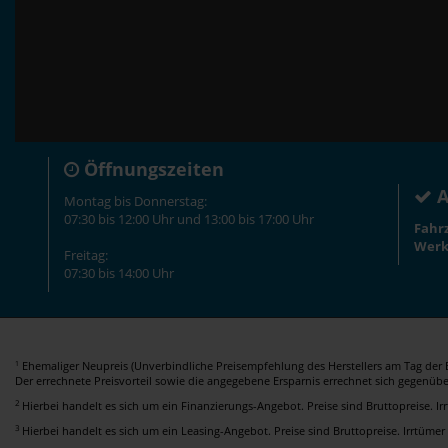
Öffnungszeiten
A
Montag bis Donnerstag:
07:30 bis 12:00 Uhr und 13:00 bis 17:00 Uhr
Fahr
Werk
Freitag:
07:30 bis 14:00 Uhr
Ehemaliger Neupreis (Unverbindliche Preisempfehlung des Herstellers am Tag der E
1
Der errechnete Preisvorteil sowie die angegebene Ersparnis errechnet sich gegenüb
2
Hierbei handelt es sich um ein Finanzierungs-Angebot. Preise sind Bruttopreise. I
3
Hierbei handelt es sich um ein Leasing-Angebot. Preise sind Bruttopreise. Irrtümer