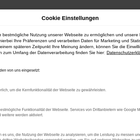
Cookie Einstellungen
ie bestmögliche Nutzung unserer Webseite zu ermöglichen und unsere
hierbei Ihre Präferenzen und verarbeiten Daten für Marketing und Stati
einem späteren Zeitpunkt Ihre Meinung ändern, können Sie die Einwillig
en zum Umfang der Datenverarbeitung finden Sie hier:
Datenschutzerkl
en von uns eingesetzt:
indung.
hine?
rlich, um die Kernfunktionalität der Webseite zu gewährleisten.
aden bestimmter Seiten verhindern. Funktioniert die Seite in e
estmögliche Funktionalität der Webseite. Services von Drittanbietern wie Google 
eitere werden aktiviert.
 zu beheben.
bssystem auf dem neuesten Stand sind.
 es uns, die Nutzung der Webseite zu analysieren, um die Leistung zu messen u
ko, sondern kann auch dazu führen, dass bestimmte Funktionen nic