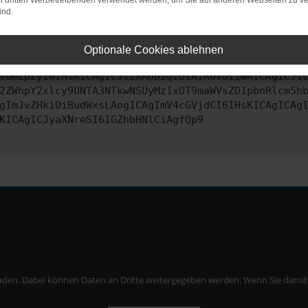
on dritten Werbetreibenden verwendet werden, um Sie auf anderen Webseiten zu ve
ind.
ontaktiere uns bitte. Wir werden versuchen, das Problem zu behe
Optionale Cookies ablehnen
vbmZpZyI6IHsKICAgICJtZXRob2QiOiAiR0VUIiwKICAgICJ1
2ZWhpY2xlcy9UNTA3NTkwNSUyMzIxOT9maWVsZD1pbnRlcm5h
gImJvZHkiOiBudWxsLAogICAgImV4cGVjdCI6IHsKICAgICAg
KICAgICJyaXNreSI6IGZhbHNlCiAgfQp9
aden. Dabei können Daten an Dritte weitergegeben werden. Wenn Sie damit ei