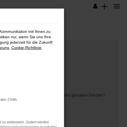
 Kommunikation mit Ihnen zu
stiken nur, wenn Sie uns Ihre
ung jederzeit für die Zukunft
ärung
,
Cookie-Richtlinie
.
inem anderen Browser oder in einem privaten Fenster?
Maps, Chats,
nd zu verbessern. Zudem werden
ht mehr unterstützt werden.