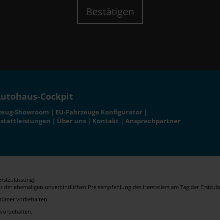
Bestätigen
utohaus-Cockpit
zeug-Showroom
|
EU-Fahrzeuge Konfigurator
|
stattleistungen
|
Über uns
|
Kontakt
|
Ansprechpartner
rstzulassung).
er der ehemaligen unverbindlichen Preisempfehlung des Herstellers am Tag der Erstzula
rrtümer vorbehalten.
 vorbehalten.