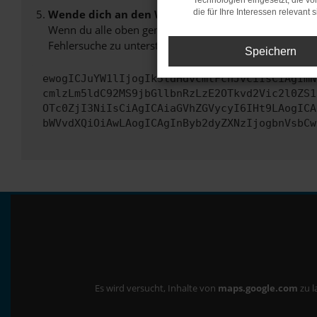
Technologien eingesetzt, die v
Wende dich an den Webseitenbetreiber.
die für Ihre Interessen relevant s
Wenn du alle oben genannten Schritte versucht hast, k
Fehlersuche zu unterstützen:
Speichern
ewogICJuYW1lIjogIk5ldHdvcmtFcnJvciIsCiAgImN
cmlzLm5ldC92MS9jbGllbnRzLzE2OTkvd2Vic2l0ZS1
OTc0ZjI3NiIsCiAgICAiaGVhZGVycyI6IHt9LAogICA
bWVvdXQiOiAwLAogICAgInByb2dyZXNzIjogbnVsbCw
Es wird versucht, Inhalte von
maps.google.com
zu l