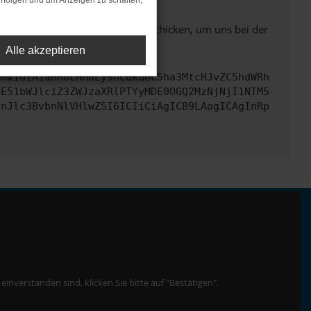
rfolgen und um Anzeigen zu schalten,
ben. Du kannst uns diesen Text schicken, um uns bei der
Alle akzeptieren
cmwiOiAiaHR0cHM6Ly9hcGkueC5ha3MtcHJvZC5hdWRh
bE51bWJlciZ3ZWJzaXRlPTYyMDE0OGQ2MzNjNjI1NTM5
InJlc3BvbnNlVHlwZSI6ICIiCiAgICB9LAogICAgInRp
nverstanden sind, klicken Sie bitte auf "Bestätigen".