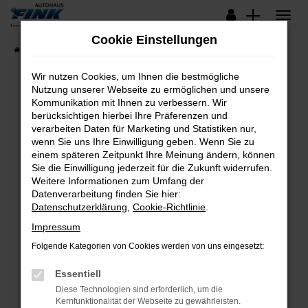
Zum
Hauptinhalt
Cookie Einstellungen
springen
Startseite
Fahrzeugangebote
Lagerfahrzeuge
Wir nutzen Cookies, um Ihnen die bestmögliche
Nutzung unserer Webseite zu ermöglichen und unsere
Kommunikation mit Ihnen zu verbessern. Wir
Fehler: Network Error
berücksichtigen hierbei Ihre Präferenzen und
verarbeiten Daten für Marketing und Statistiken nur,
Beim Laden ist ein Fehler aufgetreten.
wenn Sie uns Ihre Einwilligung geben. Wenn Sie zu
Hier sind ein paar Tipps, die dir helfen können:
einem späteren Zeitpunkt Ihre Meinung ändern, können
Sie die Einwilligung jederzeit für die Zukunft widerrufen.
Überprüfe deine Firewall und deine
Weitere Informationen zum Umfang der
Internetverbindung.
Datenverarbeitung finden Sie hier:
Datenschutzerklärung
,
Cookie-Richtlinie
.
Laden andere Webseiten, zum Beispiel deine
Suchmaschine?
Impressum
Prüfe deine Browsererweiterungen.
Folgende Kategorien von Cookies werden von uns eingesetzt:
Manche Erweiterungen, wie Werbeblocker,
Essentiell
können das Laden bestimmter Seiten
verhindern. Funktioniert die Seite in einem
Diese Technologien sind erforderlich, um die
Kernfunktionalität der Webseite zu gewährleisten.
anderen Browser oder in einem privaten