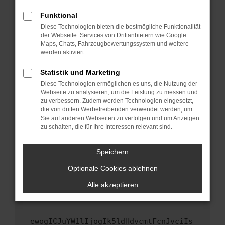
Fenster?
Funktional
Starte dein Gerät neu.
Diese Technologien bieten die bestmögliche Funktionalität
Das kann manchmal helfen, vorübergehende
der Webseite. Services von Drittanbietern wie Google
Maps, Chats, Fahrzeugbewertungssystem und weitere
Probleme zu beheben.
werden aktiviert.
Stelle sicher, dass dein Browser und dein
Betriebssystem auf dem neuesten Stand
Statistik und Marketing
sind.
Diese Technologien ermöglichen es uns, die Nutzung der
Webseite zu analysieren, um die Leistung zu messen und
Veraltete Software birgt nicht nur ein
zu verbessern. Zudem werden Technologien eingesetzt,
Sicherheitsrisiko, sondern kann auch dazu
die von dritten Werbetreibenden verwendet werden, um
führen, dass bestimmte Funktionen nicht mehr
Sie auf anderen Webseiten zu verfolgen und um Anzeigen
unterstützt werden.
zu schalten, die für Ihre Interessen relevant sind.
Wende dich an den Webseitenbetreiber.
Speichern
Wenn du alle oben genannten Schritte versucht
hast, kontaktiere uns bitte. Wir werden
Optionale Cookies ablehnen
versuchen, das Problem zu beheben. Du kannst
Alle akzeptieren
uns diesen Text schicken, um uns bei der
Fehlersuche zu unterstützen:
ewogICJuYW1lIjogIk5ldHdvcmtFcnJvciIs