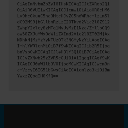
CiAgImNvbmZpZyI6IHsKICAgICJtZXRob2Qi
OiAiR0VUIiwKICAgICJ1cmwiOiAiaHR0cHM6
Ly9hcGkueC5ha3MtcHJvZC5hdWRhcmlzLm5l
dC92MS9jbGllbnRzLzE2OTkvd2Vic2l0ZS12
ZWhpY2xlcy8zMTg1NyUyMzE1Nzc/ZmllbGQ9
aW50ZXJuYWxOdW1iZXImd2Vic2l0ZT02MjAx
NDhkNjMzYzYyNTUzOTk3NGYyNzYiLAogICAg
ImhlYWRlcnMiOiB7fSwKICAgICJib2R5Ijog
bnVsbCwKICAgICJleHBlY3QiOiB7CiAgICAg
ICJyZXNwb25zZVR5cGUiOiAiIgogICAgfSwK
ICAgICJ0aW1lb3V0IjogMCwKICAgICJwcm9n
cmVzcyI6IG51bGwsCiAgICAicmlza3kiOiBm
YWxzZQogIH0KfQ==