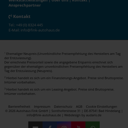
Werkstattleistungen
|
Über uns
|
Kontakt
|
Ansprechpartner
Kontakt
Tel.: +49 (0) 8324 445
E-Mail: info@fink-autohaus.de
Ehemaliger Neupreis (Unverbindliche Preisempfehlung des Herstellers am Tag
1
der Erstzulassung).
Der errechnete Preisvorteil sowie die angegebene Ersparnis errechnet sich
gegenüber der ehemaligen unverbindlichen Preisempfehlung des Herstellers am
Tag der Erstzulassung (Neupreis).
2
Hierbei handelt es sich um ein Finanzierungs-Angebot. Preise sind Bruttopreise.
Irrtümer vorbehalten.
3
Hierbei handelt es sich um ein Leasing-Angebot. Preise sind Bruttopreise.
Irrtümer vorbehalten.
Barrierefreiheit
Impressum
Datenschutz
AGB
Cookie Einstellungen
© 2026 Autohaus Fink GmbH | Sonthoferstrasse 31 | DE-87541 Bad Hindelang |
info@fink-autohaus.de |
Webdesign by audaris.de