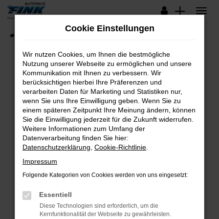
Zum
Hauptinhalt
Cookie Einstellungen
springen
Startseite
Fahrzeugangebote
Lagerfahrzeuge
Wir nutzen Cookies, um Ihnen die bestmögliche
Nutzung unserer Webseite zu ermöglichen und unsere
Kommunikation mit Ihnen zu verbessern. Wir
Fehler: Network Error
berücksichtigen hierbei Ihre Präferenzen und
verarbeiten Daten für Marketing und Statistiken nur,
Beim Laden ist ein Fehler aufgetreten.
wenn Sie uns Ihre Einwilligung geben. Wenn Sie zu
Hier sind ein paar Tipps, die dir helfen können:
einem späteren Zeitpunkt Ihre Meinung ändern, können
Sie die Einwilligung jederzeit für die Zukunft widerrufen.
Überprüfe deine Firewall und deine
Weitere Informationen zum Umfang der
Internetverbindung.
Datenverarbeitung finden Sie hier:
Datenschutzerklärung
,
Cookie-Richtlinie
.
Laden andere Webseiten, zum Beispiel deine
Suchmaschine?
Impressum
Prüfe deine Browsererweiterungen.
Folgende Kategorien von Cookies werden von uns eingesetzt:
Manche Erweiterungen, wie Werbeblocker,
Essentiell
können das Laden bestimmter Seiten
verhindern. Funktioniert die Seite in einem
Diese Technologien sind erforderlich, um die
Kernfunktionalität der Webseite zu gewährleisten.
anderen Browser oder in einem privaten