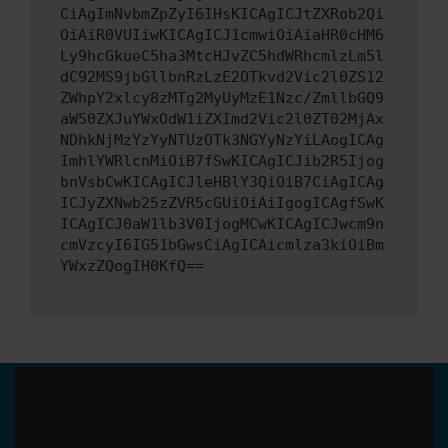
CiAgImNvbmZpZyI6IHsKICAgICJtZXRob2Qi
OiAiR0VUIiwKICAgICJ1cmwiOiAiaHR0cHM6
Ly9hcGkueC5ha3MtcHJvZC5hdWRhcmlzLm5l
dC92MS9jbGllbnRzLzE2OTkvd2Vic2l0ZS12
ZWhpY2xlcy8zMTg2MyUyMzE1Nzc/ZmllbGQ9
aW50ZXJuYWxOdW1iZXImd2Vic2l0ZT02MjAx
NDhkNjMzYzYyNTUzOTk3NGYyNzYiLAogICAg
ImhlYWRlcnMiOiB7fSwKICAgICJib2R5Ijog
bnVsbCwKICAgICJleHBlY3QiOiB7CiAgICAg
ICJyZXNwb25zZVR5cGUiOiAiIgogICAgfSwK
ICAgICJ0aW1lb3V0IjogMCwKICAgICJwcm9n
cmVzcyI6IG51bGwsCiAgICAicmlza3kiOiBm
YWxzZQogIH0KfQ==