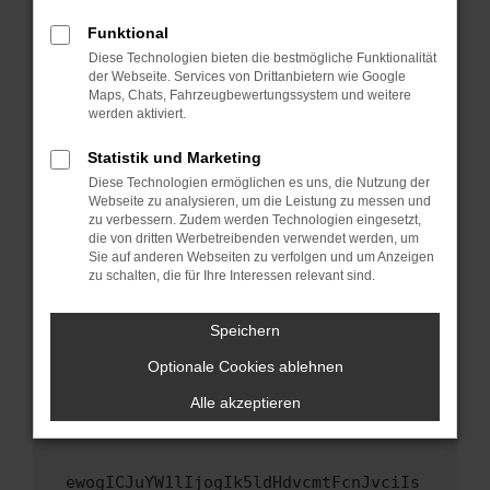
Fenster?
Funktional
Starte dein Gerät neu.
Diese Technologien bieten die bestmögliche Funktionalität
Das kann manchmal helfen, vorübergehende
der Webseite. Services von Drittanbietern wie Google
Maps, Chats, Fahrzeugbewertungssystem und weitere
Probleme zu beheben.
werden aktiviert.
Stelle sicher, dass dein Browser und dein
Betriebssystem auf dem neuesten Stand
Statistik und Marketing
sind.
Diese Technologien ermöglichen es uns, die Nutzung der
Webseite zu analysieren, um die Leistung zu messen und
Veraltete Software birgt nicht nur ein
zu verbessern. Zudem werden Technologien eingesetzt,
Sicherheitsrisiko, sondern kann auch dazu
die von dritten Werbetreibenden verwendet werden, um
führen, dass bestimmte Funktionen nicht mehr
Sie auf anderen Webseiten zu verfolgen und um Anzeigen
unterstützt werden.
zu schalten, die für Ihre Interessen relevant sind.
Wende dich an den Webseitenbetreiber.
Speichern
Wenn du alle oben genannten Schritte versucht
hast, kontaktiere uns bitte. Wir werden
Optionale Cookies ablehnen
versuchen, das Problem zu beheben. Du kannst
Alle akzeptieren
uns diesen Text schicken, um uns bei der
Fehlersuche zu unterstützen:
ewogICJuYW1lIjogIk5ldHdvcmtFcnJvciIs