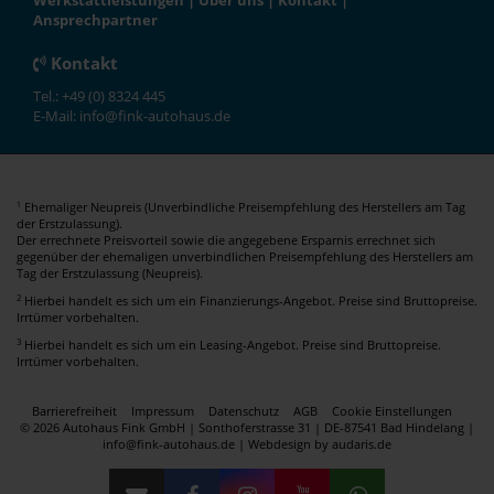
Werkstattleistungen
|
Über uns
|
Kontakt
|
Ansprechpartner
Kontakt
Tel.: +49 (0) 8324 445
E-Mail: info@fink-autohaus.de
Ehemaliger Neupreis (Unverbindliche Preisempfehlung des Herstellers am Tag
1
der Erstzulassung).
Der errechnete Preisvorteil sowie die angegebene Ersparnis errechnet sich
gegenüber der ehemaligen unverbindlichen Preisempfehlung des Herstellers am
Tag der Erstzulassung (Neupreis).
2
Hierbei handelt es sich um ein Finanzierungs-Angebot. Preise sind Bruttopreise.
Irrtümer vorbehalten.
3
Hierbei handelt es sich um ein Leasing-Angebot. Preise sind Bruttopreise.
Irrtümer vorbehalten.
Barrierefreiheit
Impressum
Datenschutz
AGB
Cookie Einstellungen
© 2026 Autohaus Fink GmbH | Sonthoferstrasse 31 | DE-87541 Bad Hindelang |
info@fink-autohaus.de |
Webdesign by audaris.de