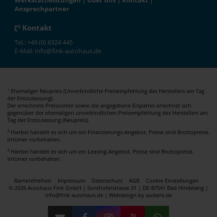
Werkstattleistungen
|
Über uns
|
Kontakt
|
Ansprechpartner
Kontakt
Tel.: +49 (0) 8324 445
E-Mail: info@fink-autohaus.de
Ehemaliger Neupreis (Unverbindliche Preisempfehlung des Herstellers am Tag
1
der Erstzulassung).
Der errechnete Preisvorteil sowie die angegebene Ersparnis errechnet sich
gegenüber der ehemaligen unverbindlichen Preisempfehlung des Herstellers am
Tag der Erstzulassung (Neupreis).
2
Hierbei handelt es sich um ein Finanzierungs-Angebot. Preise sind Bruttopreise.
Irrtümer vorbehalten.
3
Hierbei handelt es sich um ein Leasing-Angebot. Preise sind Bruttopreise.
Irrtümer vorbehalten.
Barrierefreiheit
Impressum
Datenschutz
AGB
Cookie Einstellungen
© 2026 Autohaus Fink GmbH | Sonthoferstrasse 31 | DE-87541 Bad Hindelang |
info@fink-autohaus.de |
Webdesign by audaris.de