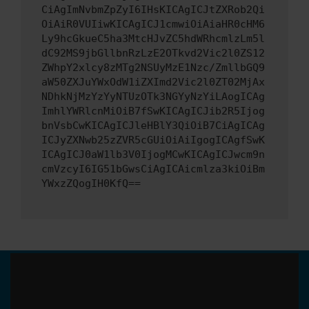
CiAgImNvbmZpZyI6IHsKICAgICJtZXRob2Qi
OiAiR0VUIiwKICAgICJ1cmwiOiAiaHR0cHM6
Ly9hcGkueC5ha3MtcHJvZC5hdWRhcmlzLm5l
dC92MS9jbGllbnRzLzE2OTkvd2Vic2l0ZS12
ZWhpY2xlcy8zMTg2NSUyMzE1Nzc/ZmllbGQ9
aW50ZXJuYWxOdW1iZXImd2Vic2l0ZT02MjAx
NDhkNjMzYzYyNTUzOTk3NGYyNzYiLAogICAg
ImhlYWRlcnMiOiB7fSwKICAgICJib2R5Ijog
bnVsbCwKICAgICJleHBlY3QiOiB7CiAgICAg
ICJyZXNwb25zZVR5cGUiOiAiIgogICAgfSwK
ICAgICJ0aW1lb3V0IjogMCwKICAgICJwcm9n
cmVzcyI6IG51bGwsCiAgICAicmlza3kiOiBm
YWxzZQogIH0KfQ==