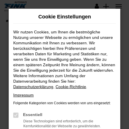
Zum
Hauptinhalt
Cookie Einstellungen
springen
Startseite
Fahrzeugangebote
Lagerfahrzeuge
Wir nutzen Cookies, um Ihnen die bestmögliche
Nutzung unserer Webseite zu ermöglichen und unsere
Kommunikation mit Ihnen zu verbessern. Wir
Fehler: Network Error
berücksichtigen hierbei Ihre Präferenzen und
verarbeiten Daten für Marketing und Statistiken nur,
Beim Laden ist ein Fehler aufgetreten.
wenn Sie uns Ihre Einwilligung geben. Wenn Sie zu
Hier sind ein paar Tipps, die dir helfen können:
einem späteren Zeitpunkt Ihre Meinung ändern, können
Sie die Einwilligung jederzeit für die Zukunft widerrufen.
Überprüfe deine Firewall und deine
Weitere Informationen zum Umfang der
Internetverbindung.
Datenverarbeitung finden Sie hier:
Datenschutzerklärung
,
Cookie-Richtlinie
.
Laden andere Webseiten, zum Beispiel deine
Suchmaschine?
Impressum
Prüfe deine Browsererweiterungen.
Folgende Kategorien von Cookies werden von uns eingesetzt:
Manche Erweiterungen, wie Werbeblocker,
Essentiell
können das Laden bestimmter Seiten
verhindern. Funktioniert die Seite in einem
Diese Technologien sind erforderlich, um die
Kernfunktionalität der Webseite zu gewährleisten.
anderen Browser oder in einem privaten