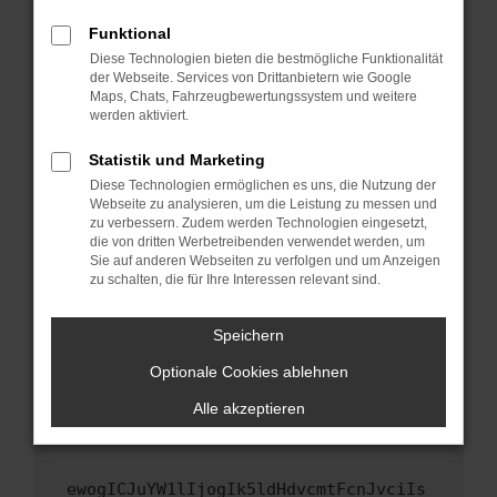
Fenster?
Funktional
Starte dein Gerät neu.
Diese Technologien bieten die bestmögliche Funktionalität
Das kann manchmal helfen, vorübergehende
der Webseite. Services von Drittanbietern wie Google
Maps, Chats, Fahrzeugbewertungssystem und weitere
Probleme zu beheben.
werden aktiviert.
Stelle sicher, dass dein Browser und dein
Betriebssystem auf dem neuesten Stand
Statistik und Marketing
sind.
Diese Technologien ermöglichen es uns, die Nutzung der
Webseite zu analysieren, um die Leistung zu messen und
Veraltete Software birgt nicht nur ein
zu verbessern. Zudem werden Technologien eingesetzt,
Sicherheitsrisiko, sondern kann auch dazu
die von dritten Werbetreibenden verwendet werden, um
führen, dass bestimmte Funktionen nicht mehr
Sie auf anderen Webseiten zu verfolgen und um Anzeigen
unterstützt werden.
zu schalten, die für Ihre Interessen relevant sind.
Wende dich an den Webseitenbetreiber.
Speichern
Wenn du alle oben genannten Schritte versucht
hast, kontaktiere uns bitte. Wir werden
Optionale Cookies ablehnen
versuchen, das Problem zu beheben. Du kannst
Alle akzeptieren
uns diesen Text schicken, um uns bei der
Fehlersuche zu unterstützen:
ewogICJuYW1lIjogIk5ldHdvcmtFcnJvciIs