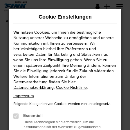
Zum
Hauptinhalt
Cookie Einstellungen
springen
Startseite
Fahrzeugangebote
Lagerfahrzeuge
Wir nutzen Cookies, um Ihnen die bestmögliche
Nutzung unserer Webseite zu ermöglichen und unsere
Kommunikation mit Ihnen zu verbessern. Wir
Fehler: Network Error
berücksichtigen hierbei Ihre Präferenzen und
verarbeiten Daten für Marketing und Statistiken nur,
Beim Laden ist ein Fehler aufgetreten.
wenn Sie uns Ihre Einwilligung geben. Wenn Sie zu
Hier sind ein paar Tipps, die dir helfen können:
einem späteren Zeitpunkt Ihre Meinung ändern, können
Sie die Einwilligung jederzeit für die Zukunft widerrufen.
Überprüfe deine Firewall und deine
Weitere Informationen zum Umfang der
Internetverbindung.
Datenverarbeitung finden Sie hier:
Datenschutzerklärung
,
Cookie-Richtlinie
.
Laden andere Webseiten, zum Beispiel deine
Suchmaschine?
Impressum
Prüfe deine Browsererweiterungen.
Folgende Kategorien von Cookies werden von uns eingesetzt:
Manche Erweiterungen, wie Werbeblocker,
Essentiell
können das Laden bestimmter Seiten
verhindern. Funktioniert die Seite in einem
Diese Technologien sind erforderlich, um die
Kernfunktionalität der Webseite zu gewährleisten.
anderen Browser oder in einem privaten