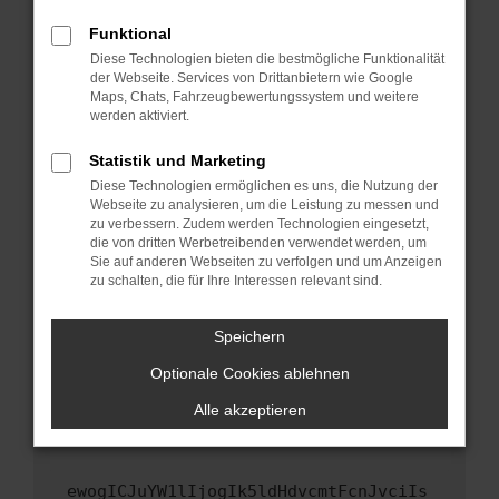
Fenster?
Funktional
Starte dein Gerät neu.
Diese Technologien bieten die bestmögliche Funktionalität
Das kann manchmal helfen, vorübergehende
der Webseite. Services von Drittanbietern wie Google
Maps, Chats, Fahrzeugbewertungssystem und weitere
Probleme zu beheben.
werden aktiviert.
Stelle sicher, dass dein Browser und dein
Betriebssystem auf dem neuesten Stand
Statistik und Marketing
sind.
Diese Technologien ermöglichen es uns, die Nutzung der
Webseite zu analysieren, um die Leistung zu messen und
Veraltete Software birgt nicht nur ein
zu verbessern. Zudem werden Technologien eingesetzt,
Sicherheitsrisiko, sondern kann auch dazu
die von dritten Werbetreibenden verwendet werden, um
führen, dass bestimmte Funktionen nicht mehr
Sie auf anderen Webseiten zu verfolgen und um Anzeigen
unterstützt werden.
zu schalten, die für Ihre Interessen relevant sind.
Wende dich an den Webseitenbetreiber.
Speichern
Wenn du alle oben genannten Schritte versucht
hast, kontaktiere uns bitte. Wir werden
Optionale Cookies ablehnen
versuchen, das Problem zu beheben. Du kannst
Alle akzeptieren
uns diesen Text schicken, um uns bei der
Fehlersuche zu unterstützen:
ewogICJuYW1lIjogIk5ldHdvcmtFcnJvciIs