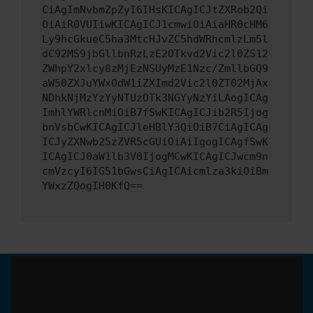
CiAgImNvbmZpZyI6IHsKICAgICJtZXRob2Qi
OiAiR0VUIiwKICAgICJ1cmwiOiAiaHR0cHM6
Ly9hcGkueC5ha3MtcHJvZC5hdWRhcmlzLm5l
dC92MS9jbGllbnRzLzE2OTkvd2Vic2l0ZS12
ZWhpY2xlcy8zMjEzNSUyMzE1Nzc/ZmllbGQ9
aW50ZXJuYWxOdW1iZXImd2Vic2l0ZT02MjAx
NDhkNjMzYzYyNTUzOTk3NGYyNzYiLAogICAg
ImhlYWRlcnMiOiB7fSwKICAgICJib2R5Ijog
bnVsbCwKICAgICJleHBlY3QiOiB7CiAgICAg
ICJyZXNwb25zZVR5cGUiOiAiIgogICAgfSwK
ICAgICJ0aW1lb3V0IjogMCwKICAgICJwcm9n
cmVzcyI6IG51bGwsCiAgICAicmlza3kiOiBm
YWxzZQogIH0KfQ==