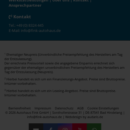
Werkstattleistungen
|
Über uns
|
Kontakt
|
Ansprechpartner
Kontakt
Tel.: +49 (0) 8324 445
E-Mail: info@fink-autohaus.de
Ehemaliger Neupreis (Unverbindliche Preisempfehlung des Herstellers am Tag
1
der Erstzulassung).
Der errechnete Preisvorteil sowie die angegebene Ersparnis errechnet sich
gegenüber der ehemaligen unverbindlichen Preisempfehlung des Herstellers am
Tag der Erstzulassung (Neupreis).
2
Hierbei handelt es sich um ein Finanzierungs-Angebot. Preise sind Bruttopreise.
Irrtümer vorbehalten.
3
Hierbei handelt es sich um ein Leasing-Angebot. Preise sind Bruttopreise.
Irrtümer vorbehalten.
Barrierefreiheit
Impressum
Datenschutz
AGB
Cookie Einstellungen
© 2026 Autohaus Fink GmbH | Sonthoferstrasse 31 | DE-87541 Bad Hindelang |
info@fink-autohaus.de |
Webdesign by audaris.de