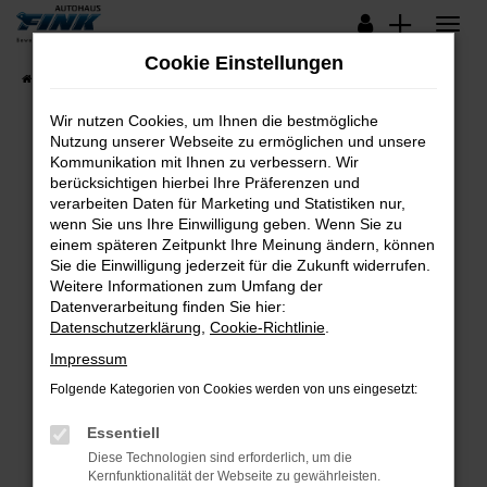
Zum
Hauptinhalt
Cookie Einstellungen
springen
Startseite
Fahrzeugangebote
Lagerfahrzeuge
Wir nutzen Cookies, um Ihnen die bestmögliche
Nutzung unserer Webseite zu ermöglichen und unsere
Kommunikation mit Ihnen zu verbessern. Wir
Fehler: Network Error
berücksichtigen hierbei Ihre Präferenzen und
verarbeiten Daten für Marketing und Statistiken nur,
Beim Laden ist ein Fehler aufgetreten.
wenn Sie uns Ihre Einwilligung geben. Wenn Sie zu
Hier sind ein paar Tipps, die dir helfen können:
einem späteren Zeitpunkt Ihre Meinung ändern, können
Sie die Einwilligung jederzeit für die Zukunft widerrufen.
Überprüfe deine Firewall und deine
Weitere Informationen zum Umfang der
Internetverbindung.
Datenverarbeitung finden Sie hier:
Datenschutzerklärung
,
Cookie-Richtlinie
.
Laden andere Webseiten, zum Beispiel deine
Suchmaschine?
Impressum
Prüfe deine Browsererweiterungen.
Folgende Kategorien von Cookies werden von uns eingesetzt:
Manche Erweiterungen, wie Werbeblocker,
Essentiell
können das Laden bestimmter Seiten
verhindern. Funktioniert die Seite in einem
Diese Technologien sind erforderlich, um die
Kernfunktionalität der Webseite zu gewährleisten.
anderen Browser oder in einem privaten