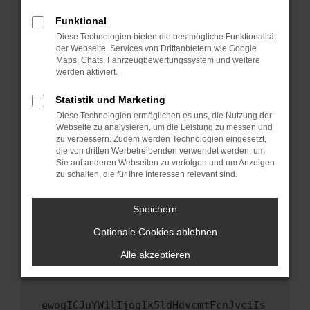
Fenster?
Funktional
Starte dein Gerät neu.
Diese Technologien bieten die bestmögliche Funktionalität
Das kann manchmal helfen, vorübergehende
der Webseite. Services von Drittanbietern wie Google
Maps, Chats, Fahrzeugbewertungssystem und weitere
Probleme zu beheben.
werden aktiviert.
Stelle sicher, dass dein Browser und dein
Betriebssystem auf dem neuesten Stand
Statistik und Marketing
sind.
Diese Technologien ermöglichen es uns, die Nutzung der
Webseite zu analysieren, um die Leistung zu messen und
Veraltete Software birgt nicht nur ein
zu verbessern. Zudem werden Technologien eingesetzt,
Sicherheitsrisiko, sondern kann auch dazu
die von dritten Werbetreibenden verwendet werden, um
führen, dass bestimmte Funktionen nicht mehr
Sie auf anderen Webseiten zu verfolgen und um Anzeigen
unterstützt werden.
zu schalten, die für Ihre Interessen relevant sind.
Wende dich an den Webseitenbetreiber.
Speichern
Wenn du alle oben genannten Schritte versucht
hast, kontaktiere uns bitte. Wir werden
Optionale Cookies ablehnen
versuchen, das Problem zu beheben. Du kannst
Alle akzeptieren
uns diesen Text schicken, um uns bei der
Fehlersuche zu unterstützen:
ewogICJuYW1lIjogIk5ldHdvcmtFcnJvciIs