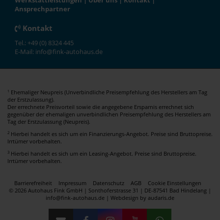
Werkstattleistungen
|
Über uns
|
Kontakt
|
Ansprechpartner
Kontakt
Tel.: +49 (0) 8324 445
E-Mail: info@fink-autohaus.de
Ehemaliger Neupreis (Unverbindliche Preisempfehlung des Herstellers am Tag
1
der Erstzulassung).
Der errechnete Preisvorteil sowie die angegebene Ersparnis errechnet sich
gegenüber der ehemaligen unverbindlichen Preisempfehlung des Herstellers am
Tag der Erstzulassung (Neupreis).
2
Hierbei handelt es sich um ein Finanzierungs-Angebot. Preise sind Bruttopreise.
Irrtümer vorbehalten.
3
Hierbei handelt es sich um ein Leasing-Angebot. Preise sind Bruttopreise.
Irrtümer vorbehalten.
Barrierefreiheit
Impressum
Datenschutz
AGB
Cookie Einstellungen
© 2026 Autohaus Fink GmbH | Sonthoferstrasse 31 | DE-87541 Bad Hindelang |
info@fink-autohaus.de |
Webdesign by audaris.de