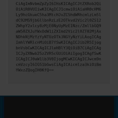
CiAgImNvbmZpZyI6IHsKICAgICJtZXRob2Qi
OiAiR0VUIiwKICAgICJ1cmwiOiAiaHR0cHM6
Ly9hcGkueC5ha3MtcHJvZC5hdWRhcmlzLm5l
dC92MS9jbGllbnRzLzE2OTkvd2Vic2l0ZS12
ZWhpY2xlcy8zMjE0NyUyMzE1Nzc/ZmllbGQ9
aW50ZXJuYWxOdW1iZXImd2Vic2l0ZT02MjAx
NDhkNjMzYzYyNTUzOTk3NGYyNzYiLAogICAg
ImhlYWRlcnMiOiB7fSwKICAgICJib2R5Ijog
bnVsbCwKICAgICJleHBlY3QiOiB7CiAgICAg
ICJyZXNwb25zZVR5cGUiOiAiIgogICAgfSwK
ICAgICJ0aW1lb3V0IjogMCwKICAgICJwcm9n
cmVzcyI6IG51bGwsCiAgICAicmlza3kiOiBm
YWxzZQogIH0KfQ==