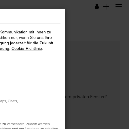
 Kommunikation mit Ihnen zu
stiken nur, wenn Sie uns Ihre
ung jederzeit für die Zukunft
ärung
,
Cookie-Richtlinie
.
inem anderen Browser oder in einem privaten Fenster?
Maps, Chats,
nd zu verbessern. Zudem werden
ht mehr unterstützt werden.