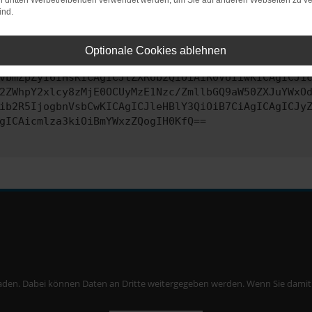
on dritten Werbetreibenden verwendet werden, um Sie auf anderen Webseiten zu ve
ind.
ontaktiere uns bitte. Wir werden versuchen, das Problem zu behe
Optionale Cookies ablehnen
vbmZpZyI6IHsKICAgICJtZXRob2QiOiAiR0VUIiwKICAgICJ1
2ZWhpY2xlcy8zMjE0OCUyMzE1Nzc/ZmllbGQ9aW50ZXJuYWxO
ib2R5IjogbnVsbCwKICAgICJleHBlY3QiOiB7CiAgICAgICJy
gICAicmlza3kiOiBmYWxzZQogIH0KfQ==
aden. Dabei können Daten an Dritte weitergegeben werden. Wenn Sie damit ei