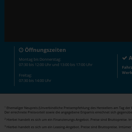
Öffnungszeiten
A
Montag bis Donnerstag:
07:30 bis 12:00 Uhr und 13:00 bis 17:00 Uhr
Fahr
Werk
Freitag:
07:30 bis 14:00 Uhr
Ehemaliger Neupreis (Unverbindliche Preisempfehlung des Herstellers am Tag der E
1
Der errechnete Preisvorteil sowie die angegebene Ersparnis errechnet sich gegenüb
2
Hierbei handelt es sich um ein Finanzierungs-Angebot. Preise sind Bruttopreise. I
3
Hierbei handelt es sich um ein Leasing-Angebot. Preise sind Bruttopreise. Irrtümer