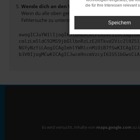
Technologien eingesetzt, die v
Wende dich an den Webseitenbetreiber.
die für Ihre Interessen relevant s
Wenn du alle oben genannten Schritte versucht hast, k
Fehlersuche zu unterstützen:
Speichern
ewogICJuYW1lIjogIk5ldHdvcmtFcnJvciIsCiAgImN
cmlzLm5ldC92MS9jbGllbnRzLzE2OTkvd2Vic2l0ZS1
NGYyNzYiLAogICAgImhlYWRlcnMiOiB7fSwKICAgICJ
b3V0IjogMCwKICAgICJwcm9ncmVzcyI6IG51bGwsCiA
Es wird versucht, Inhalte von
maps.google.com
zu l