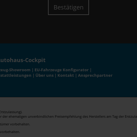
Bestätigen
utohaus-Cockpit
zeug-Showroom
|
EU-Fahrzeuge Konfigurator
|
stattleistungen
|
Über uns
|
Kontakt
|
Ansprechpartner
rstzulassung).
er der ehemaligen unverbindlichen Preisempfehlung des Herstellers am Tag der Erstzula
rrtümer vorbehalten.
 vorbehalten.