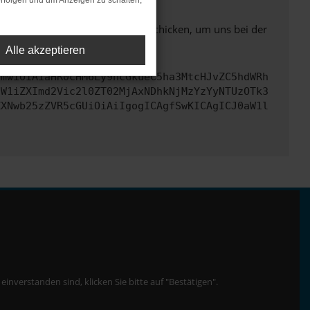
rfolgen und um Anzeigen zu schalten,
ben. Du kannst uns diesen Text schicken, um uns bei der
Alle akzeptieren
cmwiOiAiaHR0cHM6Ly9hcGkueC5ha3MtcHJvZC5hdWRh
dW1iZXImd2Vic2l0ZT02MjAxNDhkNjMzYzYyNTUzOTk3
ZXNwb25zZVR5cGUiOiAiIgogICAgfSwKICAgICJ0aW1l
nverstanden sind, klicken Sie bitte auf "Bestätigen".