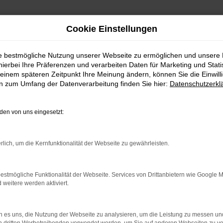
Cookie Einstellungen
ie bestmögliche Nutzung unserer Webseite zu ermöglichen und unsere
hierbei Ihre Präferenzen und verarbeiten Daten für Marketing und Stati
einem späteren Zeitpunkt Ihre Meinung ändern, können Sie die Einwillig
en zum Umfang der Datenverarbeitung finden Sie hier:
Datenschutzerkl
en von uns eingesetzt:
indung.
hine?
rlich, um die Kernfunktionalität der Webseite zu gewährleisten.
aden bestimmter Seiten verhindern. Funktioniert die Seite in e
estmögliche Funktionalität der Webseite. Services von Drittanbietern wie Google 
eitere werden aktiviert.
 zu beheben.
bssystem auf dem neuesten Stand sind.
 es uns, die Nutzung der Webseite zu analysieren, um die Leistung zu messen u
ko, sondern kann auch dazu führen, dass bestimmte Funktionen nic