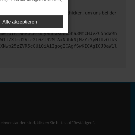
rfolgen und um Anzeigen zu schalten,
ben. Du kannst uns diesen Text schicken, um uns bei der
Alle akzeptieren
cmwiOiAiaHR0cHM6Ly9hcGkueC5ha3MtcHJvZC5hdWRh
dW1iZXImd2Vic2l0ZT02MjAxNDhkNjMzYzYyNTUzOTk3
ZXNwb25zZVR5cGUiOiAiIgogICAgfSwKICAgICJ0aW1l
nverstanden sind, klicken Sie bitte auf "Bestätigen".