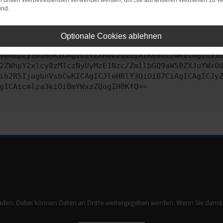
on dritten Werbetreibenden verwendet werden, um Sie auf anderen Webseiten zu ve
ind.
ontaktiere uns bitte. Wir werden versuchen, das Problem zu behe
Optionale Cookies ablehnen
vbmZpZyI6IHsKICAgICJtZXRob2QiOiAiR0VUIiwKICAgICJ1
2ZWhpY2xlcy8zMTczNyUyMzE1Nzc/ZmllbGQ9aW50ZXJuYWxO
ib2R5IjogbnVsbCwKICAgICJleHBlY3QiOiB7CiAgICAgICJy
gICAicmlza3kiOiBmYWxzZQogIH0KfQ==
aden. Dabei können Daten an Dritte weitergegeben werden. Wenn Sie damit ei