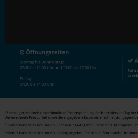
Öffnungszeiten
A
Montag bis Donnerstag:
07:30 bis 12:00 Uhr und 13:00 bis 17:00 Uhr
Fahr
Werk
Freitag:
07:30 bis 14:00 Uhr
Ehemaliger Neupreis (Unverbindliche Preisempfehlung des Herstellers am Tag der E
1
Der errechnete Preisvorteil sowie die angegebene Ersparnis errechnet sich gegenüb
2
Hierbei handelt es sich um ein Finanzierungs-Angebot. Preise sind Bruttopreise. I
3
Hierbei handelt es sich um ein Leasing-Angebot. Preise sind Bruttopreise. Irrtümer