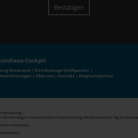
Bestätigen
utohaus-Cockpit
zeug-Showroom
|
EU-Fahrzeuge Konfigurator
|
stattleistungen
|
Über uns
|
Kontakt
|
Ansprechpartner
rstzulassung).
er der ehemaligen unverbindlichen Preisempfehlung des Herstellers am Tag der Erstzula
rrtümer vorbehalten.
 vorbehalten.