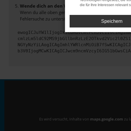
Technologien eingesetzt, die v
Wende dich an den Webseitenbetreiber.
die für Ihre Interessen relevant s
Wenn du alle oben genannten Schritte versucht hast, k
Fehlersuche zu unterstützen:
Speichern
ewogICJuYW1lIjogIk5ldHdvcmtFcnJvciIsCiAgImN
cmlzLm5ldC92MS9jbGllbnRzLzE2OTkvd2Vic2l0ZS1
NGYyNzYiLAogICAgImhlYWRlcnMiOiB7fSwKICAgICJ
b3V0IjogMCwKICAgICJwcm9ncmVzcyI6IG51bGwsCiA
Es wird versucht, Inhalte von
maps.google.com
zu l