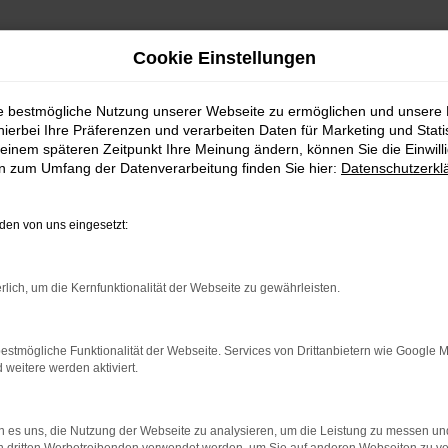
Cookie Einstellungen
ie bestmögliche Nutzung unserer Webseite zu ermöglichen und unsere
hierbei Ihre Präferenzen und verarbeiten Daten für Marketing und Stati
einem späteren Zeitpunkt Ihre Meinung ändern, können Sie die Einwillig
en zum Umfang der Datenverarbeitung finden Sie hier:
Datenschutzerkl
en von uns eingesetzt:
indung.
hine?
rlich, um die Kernfunktionalität der Webseite zu gewährleisten.
aden bestimmter Seiten verhindern. Funktioniert die Seite in e
estmögliche Funktionalität der Webseite. Services von Drittanbietern wie Google 
eitere werden aktiviert.
 zu beheben.
bssystem auf dem neuesten Stand sind.
 es uns, die Nutzung der Webseite zu analysieren, um die Leistung zu messen u
ko, sondern kann auch dazu führen, dass bestimmte Funktionen nic