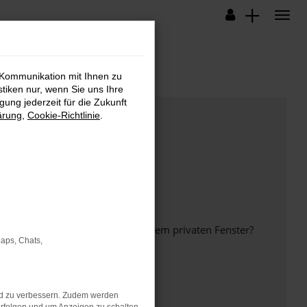
 Kommunikation mit Ihnen zu
stiken nur, wenn Sie uns Ihre
ung jederzeit für die Zukunft
ärung
,
Cookie-Richtlinie
.
inem anderen Browser oder in einem privaten Fenster?
Maps, Chats,
nd zu verbessern. Zudem werden
ht mehr unterstützt werden.