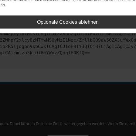
on dritten Werbetreibenden verwendet werden, um Sie auf anderen Webseiten zu ve
ind.
ontaktiere uns bitte. Wir werden versuchen, das Problem zu behe
Optionale Cookies ablehnen
vbmZpZyI6IHsKICAgICJtZXRob2QiOiAiR0VUIiwKICAgICJ1
2ZWhpY2xlcy8zMTYwMSUyMzE1Nzc/ZmllbGQ9aW50ZXJuYWxO
ib2R5IjogbnVsbCwKICAgICJleHBlY3QiOiB7CiAgICAgICJy
gICAicmlza3kiOiBmYWxzZQogIH0KfQ==
aden. Dabei können Daten an Dritte weitergegeben werden. Wenn Sie damit ei