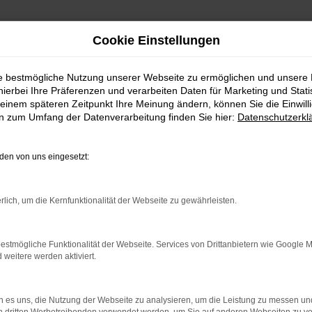
Cookie Einstellungen
ie bestmögliche Nutzung unserer Webseite zu ermöglichen und unsere
hierbei Ihre Präferenzen und verarbeiten Daten für Marketing und Stati
einem späteren Zeitpunkt Ihre Meinung ändern, können Sie die Einwillig
en zum Umfang der Datenverarbeitung finden Sie hier:
Datenschutzerkl
en von uns eingesetzt:
indung.
hine?
rlich, um die Kernfunktionalität der Webseite zu gewährleisten.
aden bestimmter Seiten verhindern. Funktioniert die Seite in e
estmögliche Funktionalität der Webseite. Services von Drittanbietern wie Google 
eitere werden aktiviert.
 zu beheben.
bssystem auf dem neuesten Stand sind.
 es uns, die Nutzung der Webseite zu analysieren, um die Leistung zu messen u
ko, sondern kann auch dazu führen, dass bestimmte Funktionen nic