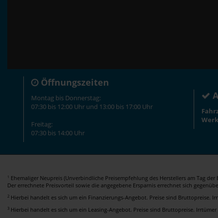
Öffnungszeiten
A
Montag bis Donnerstag:
07:30 bis 12:00 Uhr und 13:00 bis 17:00 Uhr
Fahr
Werk
Freitag:
07:30 bis 14:00 Uhr
Ehemaliger Neupreis (Unverbindliche Preisempfehlung des Herstellers am Tag der E
1
Der errechnete Preisvorteil sowie die angegebene Ersparnis errechnet sich gegenüb
2
Hierbei handelt es sich um ein Finanzierungs-Angebot. Preise sind Bruttopreise. I
3
Hierbei handelt es sich um ein Leasing-Angebot. Preise sind Bruttopreise. Irrtümer