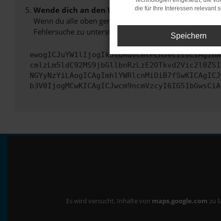
Technologien eingesetzt, die v
Wende dich an den Webseitenbetreiber.
die für Ihre Interessen relevant s
Wenn du alle oben genannten Schritte versucht hast, k
Fehlersuche zu unterstützen:
Speichern
ewogICJuYW1lIjogIk5ldHdvcmtFcnJvciIsCiAgImN
cmlzLm5ldC92MS9jbGllbnRzLzE2OTkvd2Vic2l0ZS1
NGYyNzYiLAogICAgImhlYWRlcnMiOiB7fSwKICAgICJ
b3V0IjogMCwKICAgICJwcm9ncmVzcyI6IG51bGwsCiA
Es wird versucht, Inhalte von
maps.google.com
zu l