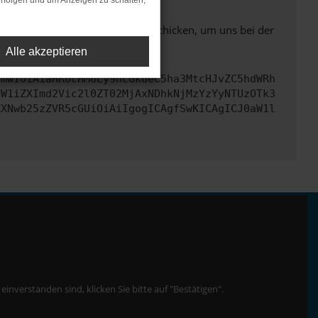
rfolgen und um Anzeigen zu schalten,
ben. Du kannst uns diesen Text schicken, um uns bei der
Alle akzeptieren
cmwiOiAiaHR0cHM6Ly9hcGkueC5ha3MtcHJvZC5hdWRh
dW1iZXImd2Vic2l0ZT02MjAxNDhkNjMzYzYyNTUzOTk3
ZXNwb25zZVR5cGUiOiAiIgogICAgfSwKICAgICJ0aW1l
nverstanden sind, klicken Sie bitte auf "Bestätigen".