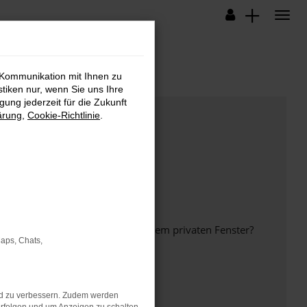
 Kommunikation mit Ihnen zu
stiken nur, wenn Sie uns Ihre
ung jederzeit für die Zukunft
ärung
,
Cookie-Richtlinie
.
inem anderen Browser oder in einem privaten Fenster?
Maps, Chats,
nd zu verbessern. Zudem werden
ht mehr unterstützt werden.