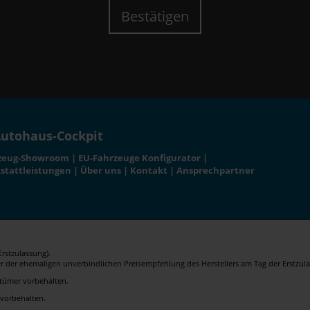
Bestätigen
utohaus-Cockpit
zeug-Showroom
|
EU-Fahrzeuge Konfigurator
|
stattleistungen
|
Über uns
|
Kontakt
|
Ansprechpartner
rstzulassung).
er der ehemaligen unverbindlichen Preisempfehlung des Herstellers am Tag der Erstzula
rrtümer vorbehalten.
 vorbehalten.