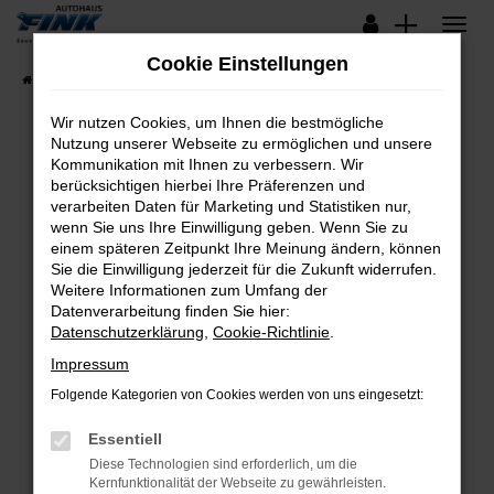
Zum
Hauptinhalt
Cookie Einstellungen
springen
Startseite
Fahrzeugangebote
Lagerfahrzeuge
Wir nutzen Cookies, um Ihnen die bestmögliche
Nutzung unserer Webseite zu ermöglichen und unsere
Kommunikation mit Ihnen zu verbessern. Wir
Fehler: Network Error
berücksichtigen hierbei Ihre Präferenzen und
verarbeiten Daten für Marketing und Statistiken nur,
Beim Laden ist ein Fehler aufgetreten.
wenn Sie uns Ihre Einwilligung geben. Wenn Sie zu
Hier sind ein paar Tipps, die dir helfen können:
einem späteren Zeitpunkt Ihre Meinung ändern, können
Sie die Einwilligung jederzeit für die Zukunft widerrufen.
Überprüfe deine Firewall und deine
Weitere Informationen zum Umfang der
Internetverbindung.
Datenverarbeitung finden Sie hier:
Datenschutzerklärung
,
Cookie-Richtlinie
.
Laden andere Webseiten, zum Beispiel deine
Suchmaschine?
Impressum
Prüfe deine Browsererweiterungen.
Folgende Kategorien von Cookies werden von uns eingesetzt:
Manche Erweiterungen, wie Werbeblocker,
Essentiell
können das Laden bestimmter Seiten
verhindern. Funktioniert die Seite in einem
Diese Technologien sind erforderlich, um die
Kernfunktionalität der Webseite zu gewährleisten.
anderen Browser oder in einem privaten