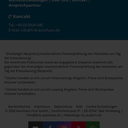
Werkstattleistungen
|
Über uns
|
Kontakt
|
Ansprechpartner
Kontakt
Tel.: +49 (0) 8324 445
E-Mail: info@fink-autohaus.de
Ehemaliger Neupreis (Unverbindliche Preisempfehlung des Herstellers am Tag
1
der Erstzulassung).
Der errechnete Preisvorteil sowie die angegebene Ersparnis errechnet sich
gegenüber der ehemaligen unverbindlichen Preisempfehlung des Herstellers am
Tag der Erstzulassung (Neupreis).
2
Hierbei handelt es sich um ein Finanzierungs-Angebot. Preise sind Bruttopreise.
Irrtümer vorbehalten.
3
Hierbei handelt es sich um ein Leasing-Angebot. Preise sind Bruttopreise.
Irrtümer vorbehalten.
Barrierefreiheit
Impressum
Datenschutz
AGB
Cookie Einstellungen
© 2026 Autohaus Fink GmbH | Sonthoferstrasse 31 | DE-87541 Bad Hindelang |
info@fink-autohaus.de |
Webdesign by audaris.de