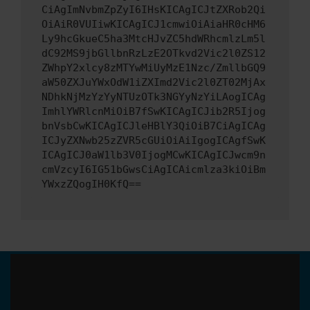
CiAgImNvbmZpZyI6IHsKICAgICJtZXRob2Qi
OiAiR0VUIiwKICAgICJ1cmwiOiAiaHR0cHM6
Ly9hcGkueC5ha3MtcHJvZC5hdWRhcmlzLm5l
dC92MS9jbGllbnRzLzE2OTkvd2Vic2l0ZS12
ZWhpY2xlcy8zMTYwMiUyMzE1Nzc/ZmllbGQ9
aW50ZXJuYWxOdW1iZXImd2Vic2l0ZT02MjAx
NDhkNjMzYzYyNTUzOTk3NGYyNzYiLAogICAg
ImhlYWRlcnMiOiB7fSwKICAgICJib2R5Ijog
bnVsbCwKICAgICJleHBlY3QiOiB7CiAgICAg
ICJyZXNwb25zZVR5cGUiOiAiIgogICAgfSwK
ICAgICJ0aW1lb3V0IjogMCwKICAgICJwcm9n
cmVzcyI6IG51bGwsCiAgICAicmlza3kiOiBm
YWxzZQogIH0KfQ==