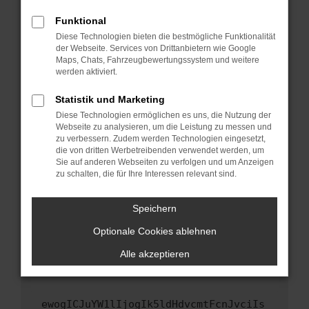
Fenster?
Funktional
Starte dein Gerät neu.
Diese Technologien bieten die bestmögliche Funktionalität
Das kann manchmal helfen, vorübergehende
der Webseite. Services von Drittanbietern wie Google
Maps, Chats, Fahrzeugbewertungssystem und weitere
Probleme zu beheben.
werden aktiviert.
Stelle sicher, dass dein Browser und dein
Betriebssystem auf dem neuesten Stand
Statistik und Marketing
sind.
Diese Technologien ermöglichen es uns, die Nutzung der
Webseite zu analysieren, um die Leistung zu messen und
Veraltete Software birgt nicht nur ein
zu verbessern. Zudem werden Technologien eingesetzt,
Sicherheitsrisiko, sondern kann auch dazu
die von dritten Werbetreibenden verwendet werden, um
führen, dass bestimmte Funktionen nicht mehr
Sie auf anderen Webseiten zu verfolgen und um Anzeigen
unterstützt werden.
zu schalten, die für Ihre Interessen relevant sind.
Wende dich an den Webseitenbetreiber.
Speichern
Wenn du alle oben genannten Schritte versucht
hast, kontaktiere uns bitte. Wir werden
Optionale Cookies ablehnen
versuchen, das Problem zu beheben. Du kannst
Alle akzeptieren
uns diesen Text schicken, um uns bei der
Fehlersuche zu unterstützen:
ewogICJuYW1lIjogIk5ldHdvcmtFcnJvciIs