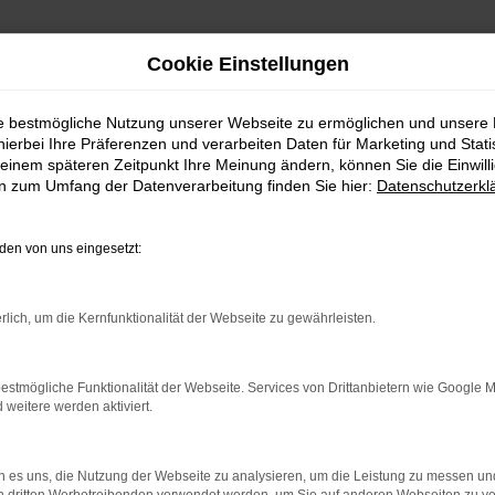
Cookie Einstellungen
ie bestmögliche Nutzung unserer Webseite zu ermöglichen und unsere
hierbei Ihre Präferenzen und verarbeiten Daten für Marketing und Stati
einem späteren Zeitpunkt Ihre Meinung ändern, können Sie die Einwillig
en zum Umfang der Datenverarbeitung finden Sie hier:
Datenschutzerkl
en von uns eingesetzt:
indung.
hine?
rlich, um die Kernfunktionalität der Webseite zu gewährleisten.
aden bestimmter Seiten verhindern. Funktioniert die Seite in e
estmögliche Funktionalität der Webseite. Services von Drittanbietern wie Google 
eitere werden aktiviert.
 zu beheben.
bssystem auf dem neuesten Stand sind.
 es uns, die Nutzung der Webseite zu analysieren, um die Leistung zu messen u
ko, sondern kann auch dazu führen, dass bestimmte Funktionen nic