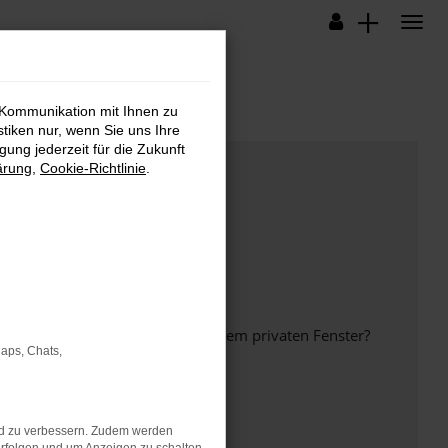
 Kommunikation mit Ihnen zu
stiken nur, wenn Sie uns Ihre
ung jederzeit für die Zukunft
ärung
,
Cookie-Richtlinie
.
inem anderen Browser oder in einem privaten Fenster?
Maps, Chats,
nd zu verbessern. Zudem werden
ht mehr unterstützt werden.