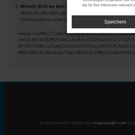
Technologien eingesetzt, die v
Wende dich an den Webseitenbetreiber.
die für Ihre Interessen relevant s
Wenn du alle oben genannten Schritte versucht hast, k
Fehlersuche zu unterstützen:
Speichern
ewogICJuYW1lIjogIk5ldHdvcmtFcnJvciIsCiAgImN
cmlzLm5ldC92MS9jbGllbnRzLzE2OTkvd2Vic2l0ZS1
OTc0ZjI3NiIsCiAgICAiaGVhZGVycyI6IHt9LAogICA
bWVvdXQiOiAwLAogICAgInByb2dyZXNzIjogbnVsbCw
Es wird versucht, Inhalte von
maps.google.com
zu l