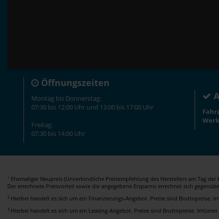
Öffnungszeiten
A
Montag bis Donnerstag:
07:30 bis 12:00 Uhr und 13:00 bis 17:00 Uhr
Fahr
Werk
Freitag:
07:30 bis 14:00 Uhr
Ehemaliger Neupreis (Unverbindliche Preisempfehlung des Herstellers am Tag der E
1
Der errechnete Preisvorteil sowie die angegebene Ersparnis errechnet sich gegenüb
2
Hierbei handelt es sich um ein Finanzierungs-Angebot. Preise sind Bruttopreise. I
3
Hierbei handelt es sich um ein Leasing-Angebot. Preise sind Bruttopreise. Irrtümer