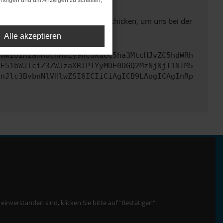
rfolgen und um Anzeigen zu schalten,
ben. Du kannst uns diesen Text schicken, um uns bei der
Alle akzeptieren
cmwiOiAiaHR0cHM6Ly9hcGkueC5ha3MtcHJvZC5hdWRh
bE51bWJlciZ3ZWJzaXRlPTYyMDE0OGQ2MzNjNjI1NTM5
InJlc3BvbnNlVHlwZSI6ICIiCiAgICB9LAogICAgInRp
nverstanden sind, klicken Sie bitte auf "Bestätigen".