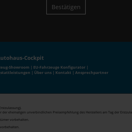
Bestätigen
utohaus-Cockpit
zeug-Showroom
|
EU-Fahrzeuge Konfigurator
|
stattleistungen
|
Über uns
|
Kontakt
|
Ansprechpartner
rstzulassung).
er der ehemaligen unverbindlichen Preisempfehlung des Herstellers am Tag der Erstzula
rrtümer vorbehalten.
 vorbehalten.