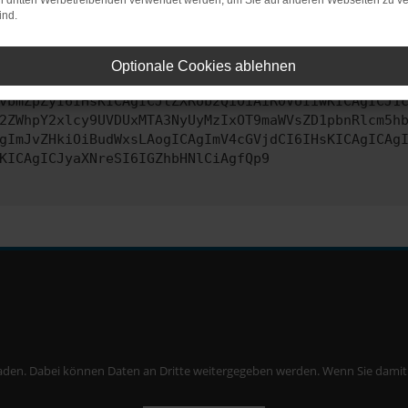
on dritten Werbetreibenden verwendet werden, um Sie auf anderen Webseiten zu ve
ind.
ontaktiere uns bitte. Wir werden versuchen, das Problem zu behe
Optionale Cookies ablehnen
vbmZpZyI6IHsKICAgICJtZXRob2QiOiAiR0VUIiwKICAgICJ1
2ZWhpY2xlcy9UVDUxMTA3NyUyMzIxOT9maWVsZD1pbnRlcm5h
gImJvZHkiOiBudWxsLAogICAgImV4cGVjdCI6IHsKICAgICAg
KICAgICJyaXNreSI6IGZhbHNlCiAgfQp9
aden. Dabei können Daten an Dritte weitergegeben werden. Wenn Sie damit ei