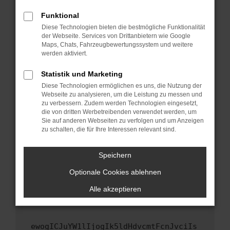
Fenster?
Funktional
Starte dein Gerät neu.
Diese Technologien bieten die bestmögliche Funktionalität
Das kann manchmal helfen, vorübergehende
der Webseite. Services von Drittanbietern wie Google
Maps, Chats, Fahrzeugbewertungssystem und weitere
Probleme zu beheben.
werden aktiviert.
Stelle sicher, dass dein Browser und dein
Betriebssystem auf dem neuesten Stand
Statistik und Marketing
sind.
Diese Technologien ermöglichen es uns, die Nutzung der
Webseite zu analysieren, um die Leistung zu messen und
Veraltete Software birgt nicht nur ein
zu verbessern. Zudem werden Technologien eingesetzt,
Sicherheitsrisiko, sondern kann auch dazu
die von dritten Werbetreibenden verwendet werden, um
führen, dass bestimmte Funktionen nicht mehr
Sie auf anderen Webseiten zu verfolgen und um Anzeigen
unterstützt werden.
zu schalten, die für Ihre Interessen relevant sind.
Wende dich an den Webseitenbetreiber.
Speichern
Wenn du alle oben genannten Schritte versucht
hast, kontaktiere uns bitte. Wir werden
Optionale Cookies ablehnen
versuchen, das Problem zu beheben. Du kannst
Alle akzeptieren
uns diesen Text schicken, um uns bei der
Fehlersuche zu unterstützen:
ewogICJuYW1lIjogIk5ldHdvcmtFcnJvciIs