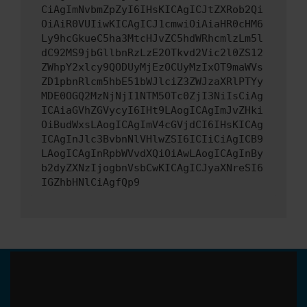
CiAgImNvbmZpZyI6IHsKICAgICJtZXRob2Qi
OiAiR0VUIiwKICAgICJ1cmwiOiAiaHR0cHM6
Ly9hcGkueC5ha3MtcHJvZC5hdWRhcmlzLm5l
dC92MS9jbGllbnRzLzE2OTkvd2Vic2l0ZS12
ZWhpY2xlcy9QODUyMjEzOCUyMzIxOT9maWVs
ZD1pbnRlcm5hbE51bWJlciZ3ZWJzaXRlPTYy
MDE0OGQ2MzNjNjI1NTM5OTc0ZjI3NiIsCiAg
ICAiaGVhZGVycyI6IHt9LAogICAgImJvZHki
OiBudWxsLAogICAgImV4cGVjdCI6IHsKICAg
ICAgInJlc3BvbnNlVHlwZSI6ICIiCiAgICB9
LAogICAgInRpbWVvdXQiOiAwLAogICAgInBy
b2dyZXNzIjogbnVsbCwKICAgICJyaXNreSI6
IGZhbHNlCiAgfQp9