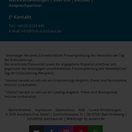
Werkstattleistungen
|
Über uns
|
Kontakt
|
Ansprechpartner
Kontakt
Tel.: +49 (0) 8324 445
E-Mail: info@fink-autohaus.de
Ehemaliger Neupreis (Unverbindliche Preisempfehlung des Herstellers am Tag
1
der Erstzulassung).
Der errechnete Preisvorteil sowie die angegebene Ersparnis errechnet sich
gegenüber der ehemaligen unverbindlichen Preisempfehlung des Herstellers am
Tag der Erstzulassung (Neupreis).
2
Hierbei handelt es sich um ein Finanzierungs-Angebot. Preise sind Bruttopreise.
Irrtümer vorbehalten.
3
Hierbei handelt es sich um ein Leasing-Angebot. Preise sind Bruttopreise.
Irrtümer vorbehalten.
Barrierefreiheit
Impressum
Datenschutz
AGB
Cookie Einstellungen
© 2026 Autohaus Fink GmbH | Sonthoferstrasse 31 | DE-87541 Bad Hindelang |
info@fink-autohaus.de |
Webdesign by audaris.de