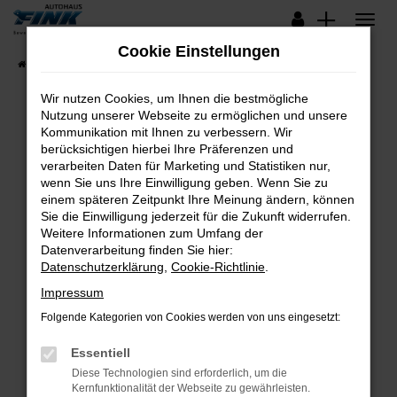
Zum
Hauptinhalt
Cookie Einstellungen
springen
Startseite
Fahrzeugangebote
Lagerfahrzeuge
Wir nutzen Cookies, um Ihnen die bestmögliche
Nutzung unserer Webseite zu ermöglichen und unsere
Kommunikation mit Ihnen zu verbessern. Wir
Fehler: Network Error
berücksichtigen hierbei Ihre Präferenzen und
verarbeiten Daten für Marketing und Statistiken nur,
Beim Laden ist ein Fehler aufgetreten.
wenn Sie uns Ihre Einwilligung geben. Wenn Sie zu
Hier sind ein paar Tipps, die dir helfen können:
einem späteren Zeitpunkt Ihre Meinung ändern, können
Sie die Einwilligung jederzeit für die Zukunft widerrufen.
Überprüfe deine Firewall und deine
Weitere Informationen zum Umfang der
Internetverbindung.
Datenverarbeitung finden Sie hier:
Datenschutzerklärung
,
Cookie-Richtlinie
.
Laden andere Webseiten, zum Beispiel deine
Suchmaschine?
Impressum
Prüfe deine Browsererweiterungen.
Folgende Kategorien von Cookies werden von uns eingesetzt:
Manche Erweiterungen, wie Werbeblocker,
Essentiell
können das Laden bestimmter Seiten
verhindern. Funktioniert die Seite in einem
Diese Technologien sind erforderlich, um die
Kernfunktionalität der Webseite zu gewährleisten.
anderen Browser oder in einem privaten